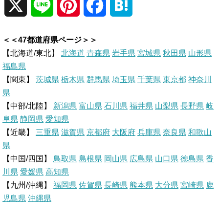
X
L
P
F
H
i
i
a
a
＜＜47都道府県ページ＞＞
n
n
c
t
【北海道/東北】
北海道
青森県
岩手県
宮城県
秋田県
山形県
福島県
e
t
e
e
【関東】
茨城県
栃木県
群馬県
埼玉県
千葉県
東京都
神奈川
県
e
b
n
【中部/北陸】
新潟県
富山県
石川県
福井県
山梨県
長野県
岐
r
o
a
阜県
静岡県
愛知県
【近畿】
三重県
滋賀県
京都府
大阪府
兵庫県
奈良県
和歌山
e
o
県
【中国/四国】
鳥取県
島根県
岡山県
広島県
山口県
徳島県
香
s
k
川県
愛媛県
高知県
【九州/沖縄】
福岡県
佐賀県
t
長崎県
熊本県
大分県
宮崎県
鹿
児島県
沖縄県