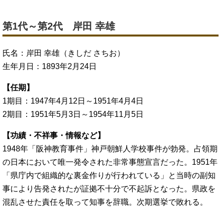
第1代～第2代 岸田 幸雄
氏名：岸田 幸雄（きしだ さちお）
生年月日：1893年2月24日
【任期】
1期目：1947年4月12日～1951年4月4日
2期目：1951年5月3日～1954年11月5日
【功績・不祥事・情報など】
1948年「阪神教育事件」神戸朝鮮人学校事件が勃発。占領期
の日本において唯一発令された非常事態宣言だった。1951年
「県庁内で組織的な裏金作りが行われている」と当時の副知
事により告発されたが証拠不十分で不起訴となった。県政を
混乱させた責任を取って知事を辞職。次期選挙で敗れる。