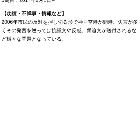
5期目：2017年8月1日～
【功績・不祥事・情報など】
2006年市民の反対を押し切る形で神戸空港が開港。失言が多
くその発言を巡っては抗議文や反感、脅迫文が送付されるな
ど様々な問題となっている。