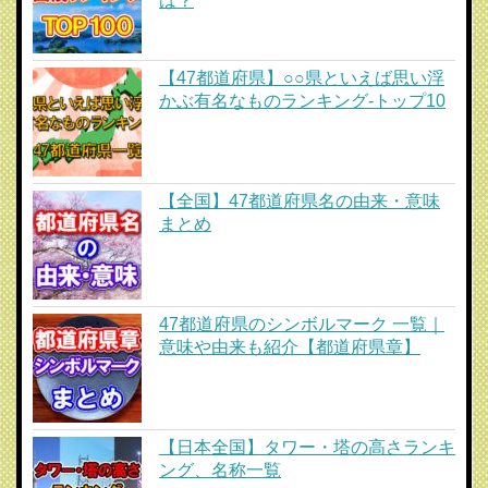
は？
【47都道府県】○○県といえば思い浮
かぶ有名なものランキング-トップ10
【全国】47都道府県名の由来・意味
まとめ
47都道府県のシンボルマーク 一覧｜
意味や由来も紹介【都道府県章】
【日本全国】タワー・塔の高さランキ
ング、名称一覧