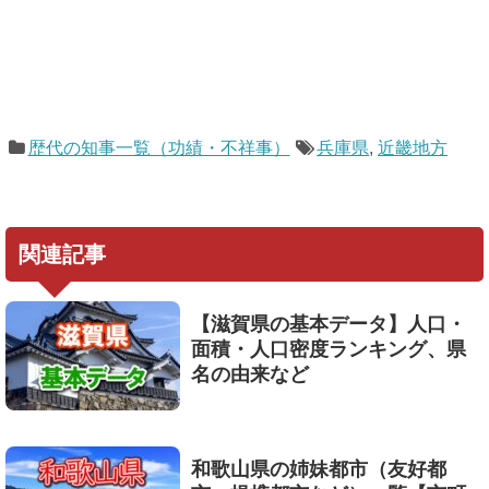
歴代の知事一覧（功績・不祥事）
兵庫県
,
近畿地方
関連記事
【滋賀県の基本データ】人口・
面積・人口密度ランキング、県
名の由来など
和歌山県の姉妹都市（友好都