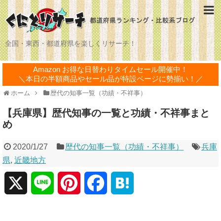
全国・東西・都道府県を楽しくリサーチ！
Amazon お得な日替わりタイムセール開催中！
＼本日の半額商品やセール品が特設ページに勢揃い！／
ホーム
歴代の知事一覧（功績・不祥事）
【兵庫県】歴代知事の一覧と功績・不祥事まと
め
2020/1/27
歴代の知事一覧（功績・不祥事）
兵庫
県
,
近畿地方
X
L
P
F
H
i
i
a
a