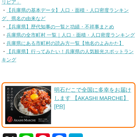
リビア」
・
【兵庫県の基本データ】人口・面積・人口密度ランキン
グ、県名の由来など
・
【兵庫県】歴代知事の一覧と功績・不祥事まとめ
・
兵庫県の全市町村 一覧｜人口・面積・人口密度ランキング
・
兵庫県にある市町村の読み方一覧【地名のよみかた】
・
【兵庫県】行ってみたい！兵庫県の人気観光スポットラン
キング
明石だこで全国に多幸をお届け
します 【AKASHI MARCHE】
[PR]