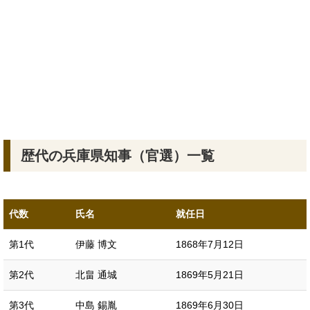
歴代の兵庫県知事（官選）一覧
代数
氏名
就任日
第1代
伊藤 博文
1868年7月12日
第2代
北畠 通城
1869年5月21日
第3代
中島 錫胤
1869年6月30日