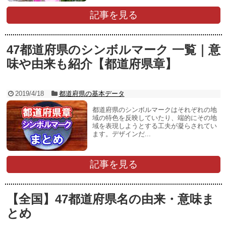
記事を見る
47都道府県のシンボルマーク 一覧｜意
味や由来も紹介【都道府県章】
2019/4/18
都道府県の基本データ
都道府県のシンボルマークはそれぞれの地
域の特色を反映していたり、端的にその地
域を表現しようとする工夫が凝らされてい
ます。デザインだ...
記事を見る
【全国】47都道府県名の由来・意味ま
とめ