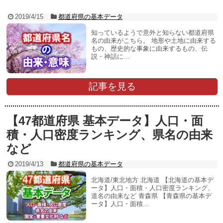
2019/4/15
都道府県の基本データ
知っているようで意外と知らない都道府県
名の由来がこちら。 地形や土地に由来する
もの、歴史的な事象に由来するもの、伝
説・神話に...
記事を見る
【47都道府県 基本データ】人口・面
積・人口密度ランキング、県名の由来
など
2019/4/13
都道府県の基本データ
北海道/東北地方 北海道 【北海道の基本デ
ータ】人口・面積・人口密度ランキング、
道名の由来など 青森県 【青森県の基本デ
ータ】人口・面積...