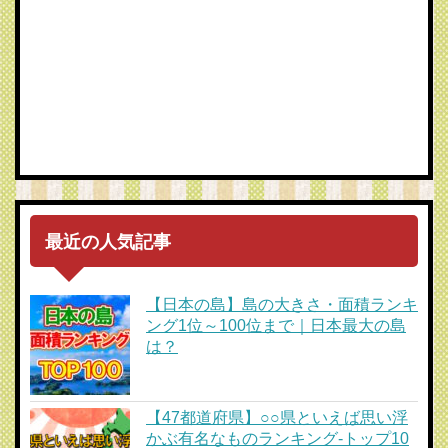
最近の人気記事
【日本の島】島の大きさ・面積ランキ
ング1位～100位まで｜日本最大の島
は？
【47都道府県】○○県といえば思い浮
かぶ有名なものランキング-トップ10