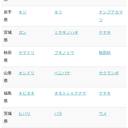
岩手
キジ
キリ
ナンブアカマ
県
ツ
宮城
ガン
ミヤギノハギ
ケヤキ
県
秋田
ヤマドリ
フキノトウ
秋田杉
県
山形
オシドリ
ベニバナ
サクランボ
県
福島
キビタキ
ネモトシャクナゲ
ケヤキ
県
茨城
ヒバリ
バラ
ウメ
県