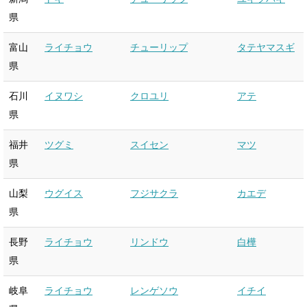
県
富山
ライチョウ
チューリップ
タテヤマスギ
県
石川
イヌワシ
クロユリ
アテ
県
福井
ツグミ
スイセン
マツ
県
山梨
ウグイス
フジサクラ
カエデ
県
長野
ライチョウ
リンドウ
白樺
県
岐阜
ライチョウ
レンゲソウ
イチイ