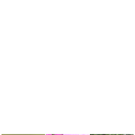
e
t
e
e
e
b
n
r
o
a
e
o
s
k
t