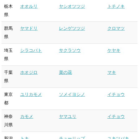
栃木
オオルリ
ヤシオツツジ
トチノキ
県
群馬
ヤマドリ
レンゲツツジ
クロマツ
県
埼玉
シラコバト
サクラソウ
ケヤキ
県
千葉
ホオジロ
菜の花
マキ
県
東京
ユリカモメ
ソメイヨシノ
イチョウ
都
神奈
カモメ
ヤマユリ
イチョウ
川県
新潟
トキ
チューリップ
ユキツバキ