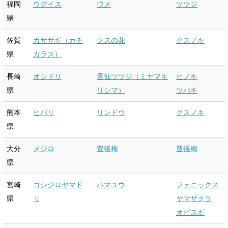
福岡
ウグイス
ウメ
ツツジ
県
佐賀
カササギ（カチ
クスの花
クスノキ
県
ガラス）
長崎
オシドリ
雲仙ツツジ（ミヤマキ
ヒノキ
県
リシマ）
ツバキ
熊本
ヒバリ
リンドウ
クスノキ
県
大分
メジロ
豊後梅
豊後梅
県
宮崎
コシジロヤマド
ハマユウ
フェニックス
県
リ
ヤマザクラ
オビスギ