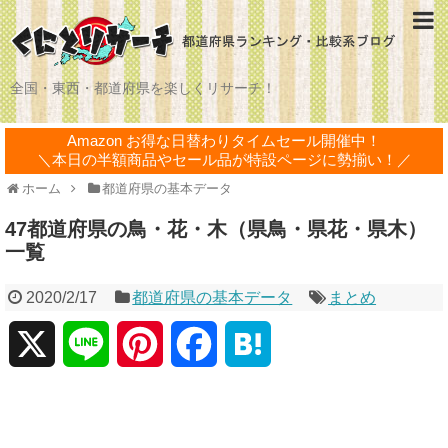
全国・東西・都道府県を楽しくリサーチ！
Amazon お得な日替わりタイムセール開催中！
＼本日の半額商品やセール品が特設ページに勢揃い！／
ホーム
都道府県の基本データ
47都道府県の鳥・花・木（県鳥・県花・県木）
一覧
2020/2/17
都道府県の基本データ
まとめ
X
L
P
F
H
i
i
a
a
n
n
c
t