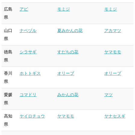
広島
アビ
モミジ
モミジ
県
山口
ナベヅル
夏みかんの花
アカマツ
県
徳島
シラサギ
すだちの花
ヤマモモ
県
香川
ホトトギス
オリーブ
オリーブ
県
愛媛
コマドリ
みかんの花
マツ
県
高知
ヤイロチョウ
ヤマモモ
ヤナセスギ
県