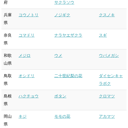
府
サクラソウ
兵庫
コウノトリ
ノジギク
クスノキ
県
奈良
コマドリ
ナラヤエザクラ
スギ
県
和歌
メジロ
ウメ
ウバメガシ
山県
鳥取
オシドリ
二十世紀梨の花
ダイセンキャ
県
ラボク
島根
ハクチョウ
ボタン
クロマツ
県
岡山
キジ
モモの花
アカマツ
県