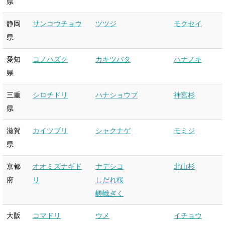
県
静岡
サンコウチョウ
ツツジ
モクセイ
県
愛知
コノハズク
カキツバタ
ハナノキ
県
三重
シロチドリ
ハナショウブ
神宮杉
県
滋賀
カイツブリ
シャクナゲ
モミジ
県
京都
オオミズナギド
ナデシコ
北山杉
府
リ
しだれ桜
嵯峨ぎく
大阪
コマドリ
ウメ
イチョウ