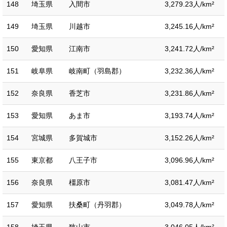
148
埼玉県
入間市
3,279.23人/km²
149
埼玉県
川越市
3,245.16人/km²
150
愛知県
江南市
3,241.72人/km²
151
岐阜県
岐南町（羽島郡）
3,232.36人/km²
152
奈良県
香芝市
3,231.86人/km²
153
愛知県
あま市
3,193.74人/km²
154
宮城県
多賀城市
3,152.26人/km²
155
東京都
八王子市
3,096.96人/km²
156
奈良県
橿原市
3,081.47人/km²
157
愛知県
扶桑町（丹羽郡）
3,049.78人/km²