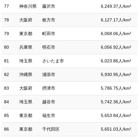
77
神奈川県
藤沢市
6,249.37人/km²
78
大阪府
枚方市
6,127.17人/km²
79
東京都
町田市
6,068.06人/km²
80
兵庫県
明石市
6,056.92人/km²
81
埼玉県
さいたま市
6,023.86人/km²
82
沖縄県
浦添市
5,930.95人/km²
83
大阪府
摂津市
5,786.75人/km²
84
埼玉県
越谷市
5,742.36人/km²
85
東京都
福生市
5,653.84人/km²
86
東京都
千代田区
5,651.03人/km²