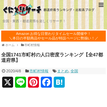
全国・東西・都道府県を楽しくリサーチ！
Amazon お得な日替わりタイムセール開催中！
＼本日の半額商品やセール品が特設ページに勢揃い！／
ホーム
市町村情報
全国1741市町村の人口密度ランキング【全47都
道府県】
2020/4/8
市町村情報
まとめ
,
全国
X
L
P
F
H
i
i
a
a
n
n
c
t