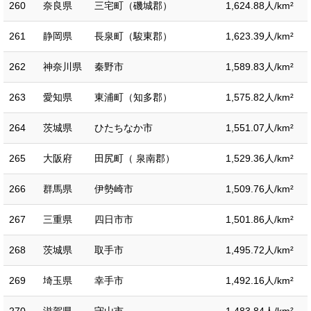
260
奈良県
三宅町（磯城郡）
1,624.88人/km²
261
静岡県
長泉町（駿東郡）
1,623.39人/km²
262
神奈川県
秦野市
1,589.83人/km²
263
愛知県
東浦町（知多郡）
1,575.82人/km²
264
茨城県
ひたちなか市
1,551.07人/km²
265
大阪府
田尻町（ 泉南郡）
1,529.36人/km²
266
群馬県
伊勢崎市
1,509.76人/km²
267
三重県
四日市市
1,501.86人/km²
268
茨城県
取手市
1,495.72人/km²
269
埼玉県
幸手市
1,492.16人/km²