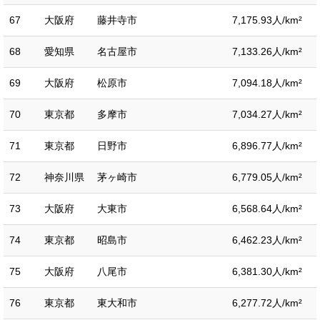
67
大阪府
藤井寺市
7,175.93人/km²
68
愛知県
名古屋市
7,133.26人/km²
69
大阪府
松原市
7,094.18人/km²
70
東京都
多摩市
7,034.27人/km²
71
東京都
日野市
6,896.77人/km²
72
神奈川県
茅ヶ崎市
6,779.05人/km²
73
大阪府
大東市
6,568.64人/km²
74
東京都
昭島市
6,462.23人/km²
75
大阪府
八尾市
6,381.30人/km²
76
東京都
東大和市
6,277.72人/km²