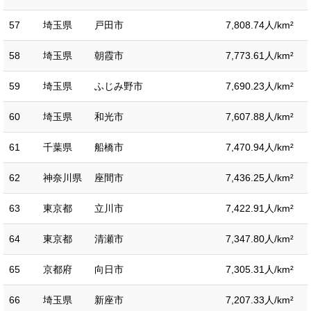
57
埼玉県
戸田市
7,808.74人/km²
58
埼玉県
朝霞市
7,773.61人/km²
59
埼玉県
ふじみ野市
7,690.23人/km²
60
埼玉県
和光市
7,607.88人/km²
61
千葉県
船橋市
7,470.94人/km²
62
神奈川県
座間市
7,436.25人/km²
63
東京都
立川市
7,422.91人/km²
64
東京都
清瀬市
7,347.80人/km²
65
京都府
向日市
7,305.31人/km²
66
埼玉県
新座市
7,207.33人/km²