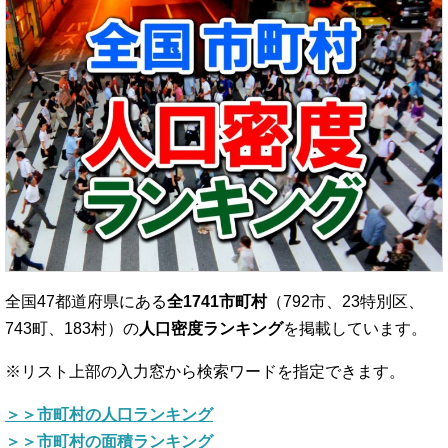
全国47都道府県にある
全1741市町村
（792市、23特別区、
743町、183村）の
人口密度ランキング
を掲載しています。
※リスト上部の入力窓から検索ワードを指定できます。
＞＞市町村の人口ランキング
＞＞市町村の面積ランキング