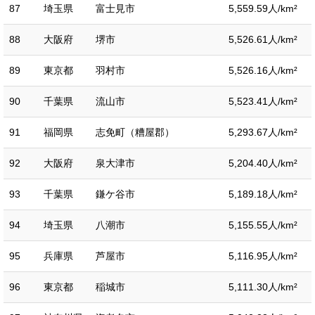
87
埼玉県
富士見市
5,559.59人/km²
88
大阪府
堺市
5,526.61人/km²
89
東京都
羽村市
5,526.16人/km²
90
千葉県
流山市
5,523.41人/km²
91
福岡県
志免町（糟屋郡）
5,293.67人/km²
92
大阪府
泉大津市
5,204.40人/km²
93
千葉県
鎌ケ谷市
5,189.18人/km²
94
埼玉県
八潮市
5,155.55人/km²
95
兵庫県
芦屋市
5,116.95人/km²
96
東京都
稲城市
5,111.30人/km²