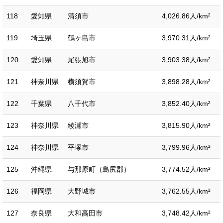
118
愛知県
清須市
4,026.86人/km²
119
埼玉県
鶴ヶ島市
3,970.31人/km²
120
愛知県
尾張旭市
3,903.38人/km²
121
神奈川県
横須賀市
3,898.28人/km²
122
千葉県
八千代市
3,852.40人/km²
123
神奈川県
綾瀬市
3,815.90人/km²
124
神奈川県
平塚市
3,799.96人/km²
125
沖縄県
与那原町（島尻郡）
3,774.52人/km²
126
福岡県
大野城市
3,762.55人/km²
127
奈良県
大和高田市
3,748.42人/km²