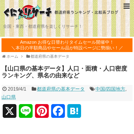
全国・東西・都道府県を楽しくリサーチ！
Amazon お得な日替わりタイムセール開催中！
＼本日の半額商品やセール品が特設ページに勢揃い！／
ホーム
都道府県の基本データ
【山口県の基本データ】人口・面積・人口密度
ランキング、県名の由来など
2019/4/1
都道府県の基本データ
中国/四国地方
,
山口県
X
L
P
F
H
i
i
a
a