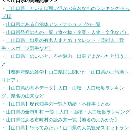
＜＜山口県の関連記事＞＞
・
「山口県」といえば思い浮かぶ有名なものランキング-トッ
プ10
・
山口県にある自治体アンテナショップの一覧
・
山口県発祥のもの一覧（食べ物・企業・人物・文化など）
・
「山口県」出身の有名人まとめ（タレント・芸能人・歌
手・スポーツ選手など）
・
「山口県」のいいところや魅力、出身でよかったと思うこ
と
・
【都道府県の雑学】山口県民に聞いた「山口県のご当地ト
リビア」
・
【山口県の基本データ】人口・面積・人口密度ランキン
グ、県名の由来など
・
【山口県】歴代知事の一覧と功績・不祥事まとめ
・
山口県の全市町村 一覧｜人口・面積・人口密度ランキング
・
山口県にある市町村の読み方一覧【地名のよみかた】
・
【山口県】行ってみたい！山口県の人気観光スポットラン