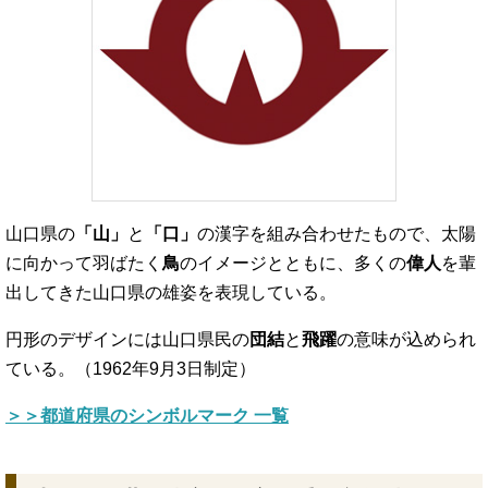
山口県の
「山」
と
「口」
の漢字を組み合わせたもので、太陽
に向かって羽ばたく
鳥
のイメージとともに、多くの
偉人
を輩
出してきた山口県の雄姿を表現している。
円形のデザインには山口県民の
団結
と
飛躍
の意味が込められ
ている。（1962年9月3日制定）
＞＞都道府県のシンボルマーク 一覧