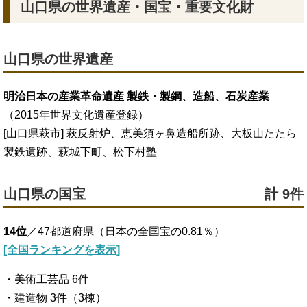
山口県の世界遺産・国宝・重要文化財
山口県の世界遺産
明治日本の産業革命遺産 製鉄・製鋼、造船、石炭産業
（2015年世界文化遺産登録）
[山口県萩市] 萩反射炉、恵美須ヶ鼻造船所跡、大板山たたら
製鉄遺跡、萩城下町、松下村塾
山口県の国宝
計 9件
14位
／47都道府県（日本の全国宝の0.81％）
[全国ランキングを表示]
・美術工芸品 6件
・建造物 3件（3棟）