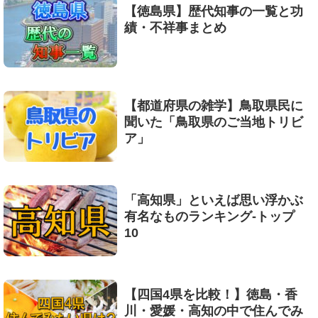
【徳島県】歴代知事の一覧と功
績・不祥事まとめ
【都道府県の雑学】鳥取県民に
聞いた「鳥取県のご当地トリビ
ア」
「高知県」といえば思い浮かぶ
有名なものランキング-トップ
10
【四国4県を比較！】徳島・香
川・愛媛・高知の中で住んでみ