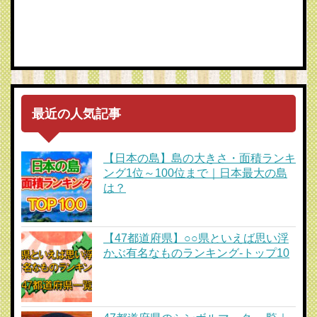
最近の人気記事
【日本の島】島の大きさ・面積ランキ
ング1位～100位まで｜日本最大の島
は？
【47都道府県】○○県といえば思い浮
かぶ有名なものランキング-トップ10