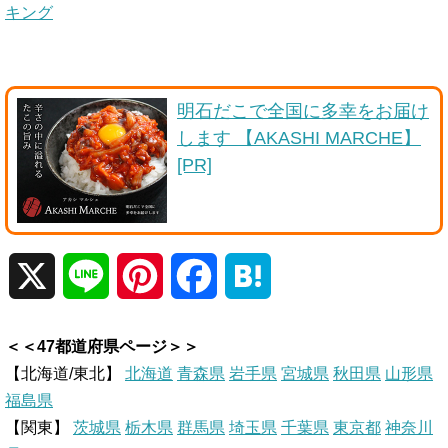
キング
明石だこで全国に多幸をお届け
します 【AKASHI MARCHE】
[PR]
X
L
P
F
H
i
i
a
a
＜＜47都道府県ページ＞＞
n
n
c
t
【北海道/東北】
北海道
青森県
岩手県
宮城県
秋田県
山形県
福島県
e
t
e
e
【関東】
茨城県
栃木県
群馬県
埼玉県
千葉県
東京都
神奈川