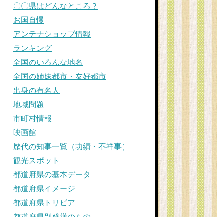
〇〇県はどんなところ？
お国自慢
アンテナショップ情報
ランキング
全国のいろんな地名
全国の姉妹都市・友好都市
出身の有名人
地域問題
市町村情報
映画館
歴代の知事一覧（功績・不祥事）
観光スポット
都道府県の基本データ
都道府県イメージ
都道府県トリビア
都道府県別発祥のもの