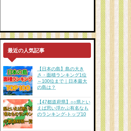
最近の人気記事
【日本の島】島の大き
さ・面積ランキング1位
～100位まで｜日本最大
の島は？
【47都道府県】○○県とい
えば思い浮かぶ有名なも
のランキング-トップ10