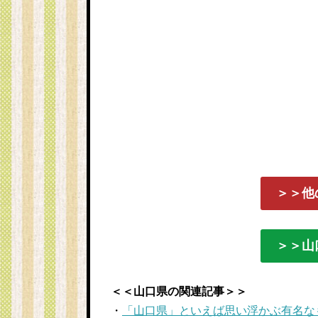
＞＞他
＞＞山
＜＜山口県の関連記事＞＞
・
「山口県」といえば思い浮かぶ有名なも