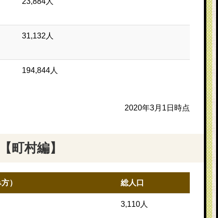
23,884人
31,132人
194,844人
2020年3月1日時点
【町村編】
み方）
総人口
3,110人
う