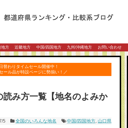
陸地方
近畿地方
中国/四国地方
九州/沖縄地方
お問い合わせ
得な日替わりタイムセール開催中！
セール品が特設ページに勢揃い！／
の読み方一覧【地名のよみか
7/5
全国のいろんな地名
中国/四国地方
,
山口県