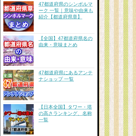
47都道府県のシンボルマ
ーク 一覧｜意味や由来も
紹介【都道府県章】
【全国】47都道府県名の
由来・意味まとめ
47都道府県にあるアンテ
ナショップ 一覧
【日本全国】タワー・塔
の高さランキング、名称
一覧