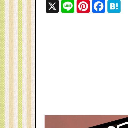
X
L
P
F
H
i
i
a
a
n
n
c
t
e
t
e
e
e
b
n
r
o
a
e
o
s
k
t