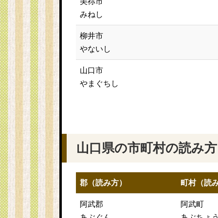
美祢市
みねし
柳井市
やないし
山口市
やまぐちし
山口県の市町村の読み方
郡（読み方）
町村（読
阿武郡
阿武町
あぶぐん
あぶちょ