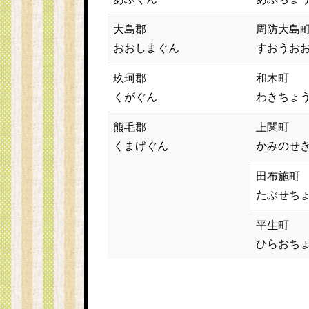
大島郡
周防大島
おおしまぐん
すおうお
玖珂郡
和木町
くがぐん
わきちょ
熊毛郡
上関町
くまげぐん
かみのせ
田布施町
たぶせち
平生町
ひらおち