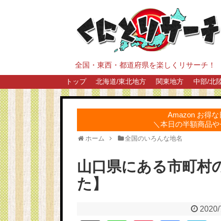
全国・東西・都道府県を楽しくリサーチ！
トップ
北海道/東北地方
関東地方
中部/北
Amazon お
＼本日の半額商品や
ホーム
全国のいろんな地名
山口県にある市町村
た】
2020/