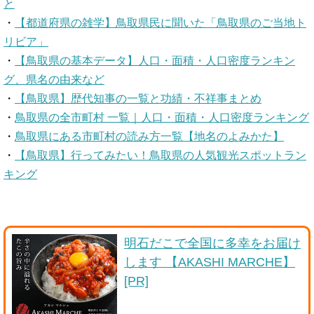
と
・
【都道府県の雑学】鳥取県民に聞いた「鳥取県のご当地ト
リビア」
・
【鳥取県の基本データ】人口・面積・人口密度ランキン
グ、県名の由来など
・
【鳥取県】歴代知事の一覧と功績・不祥事まとめ
・
鳥取県の全市町村 一覧｜人口・面積・人口密度ランキング
・
鳥取県にある市町村の読み方一覧【地名のよみかた】
・
【鳥取県】行ってみたい！鳥取県の人気観光スポットラン
キング
明石だこで全国に多幸をお届け
します 【AKASHI MARCHE】
[PR]