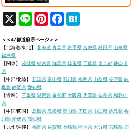
X
L
P
F
H
i
i
a
a
＜＜47都道府県ページ＞＞
n
n
c
t
【北海道/東北】
北海道
青森県
岩手県
宮城県
秋田県
山形県
福島県
e
t
e
e
【関東】
茨城県
栃木県
群馬県
埼玉県
千葉県
東京都
神奈川
県
e
b
n
【中部/北陸】
新潟県
富山県
石川県
福井県
山梨県
長野県
岐
r
o
a
阜県
静岡県
愛知県
【近畿】
三重県
滋賀県
京都府
大阪府
兵庫県
奈良県
和歌山
e
o
県
【中国/四国】
鳥取県
島根県
岡山県
広島県
山口県
徳島県
香
s
k
川県
愛媛県
高知県
【九州/沖縄】
福岡県
佐賀県
t
長崎県
熊本県
大分県
宮崎県
鹿