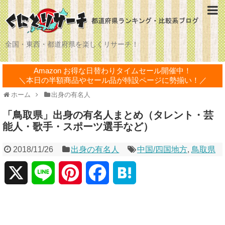
全国・東西・都道府県を楽しくリサーチ！
Amazon お得な日替わりタイムセール開催中！
＼本日の半額商品やセール品が特設ページに勢揃い！／
ホーム
出身の有名人
「鳥取県」出身の有名人まとめ（タレント・芸
能人・歌手・スポーツ選手など）
2018/11/26
出身の有名人
中国/四国地方
,
鳥取県
X
L
P
F
H
i
i
a
a
n
n
c
t