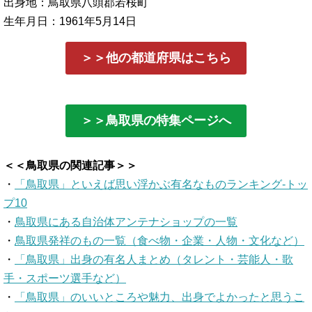
出身地：鳥取県八頭郡若桜町
生年月日：1961年5月14日
＞＞他の都道府県はこちら
＞＞鳥取県の特集ページへ
＜＜鳥取県の関連記事＞＞
・
「鳥取県」といえば思い浮かぶ有名なものランキング-トッ
プ10
・
鳥取県にある自治体アンテナショップの一覧
・
鳥取県発祥のもの一覧（食べ物・企業・人物・文化など）
・
「鳥取県」出身の有名人まとめ（タレント・芸能人・歌
手・スポーツ選手など）
・
「鳥取県」のいいところや魅力、出身でよかったと思うこ