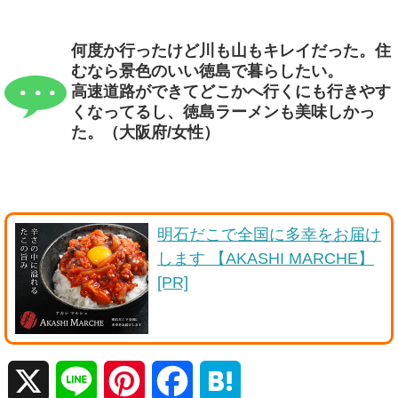
何度か行ったけど川も山もキレイだった。住
むなら景色のいい徳島で暮らしたい。
高速道路ができてどこかへ行くにも行きやす
くなってるし、徳島ラーメンも美味しかっ
た。（大阪府/女性）
明石だこで全国に多幸をお届け
します 【AKASHI MARCHE】
[PR]
X
L
P
F
H