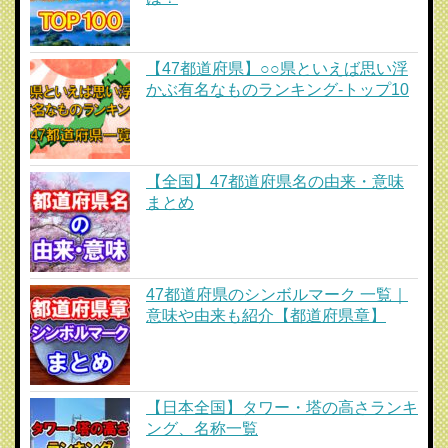
【47都道府県】○○県といえば思い浮
かぶ有名なものランキング-トップ10
【全国】47都道府県名の由来・意味
まとめ
47都道府県のシンボルマーク 一覧｜
意味や由来も紹介【都道府県章】
【日本全国】タワー・塔の高さランキ
ング、名称一覧