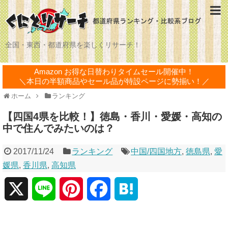
全国・東西・都道府県を楽しくリサーチ！
Amazon お得な日替わりタイムセール開催中！
＼本日の半額商品やセール品が特設ページに勢揃い！／
ホーム
ランキング
【四国4県を比較！】徳島・香川・愛媛・高知の
中で住んでみたいのは？
2017/11/24
ランキング
中国/四国地方
,
徳島県
,
愛
媛県
,
香川県
,
高知県
X
L
P
F
H
i
i
a
a