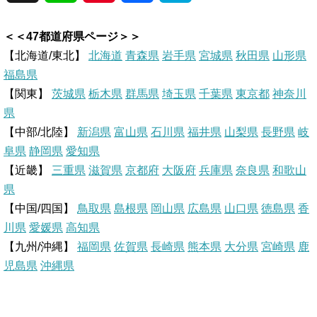
i
i
a
a
＜＜47都道府県ページ＞＞
n
n
c
t
【北海道/東北】
北海道
青森県
岩手県
宮城県
秋田県
山形県
福島県
e
t
e
e
【関東】
茨城県
栃木県
群馬県
埼玉県
千葉県
東京都
神奈川
県
e
b
n
【中部/北陸】
新潟県
富山県
石川県
福井県
山梨県
長野県
岐
r
o
a
阜県
静岡県
愛知県
【近畿】
三重県
滋賀県
京都府
大阪府
兵庫県
奈良県
和歌山
e
o
県
【中国/四国】
鳥取県
島根県
岡山県
広島県
山口県
徳島県
香
s
k
川県
愛媛県
高知県
【九州/沖縄】
福岡県
佐賀県
t
長崎県
熊本県
大分県
宮崎県
鹿
児島県
沖縄県