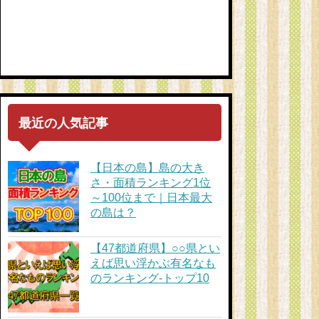
最近の人気記事
【日本の島】島の大き
さ・面積ランキング1位
～100位まで｜日本最大
の島は？
【47都道府県】○○県とい
えば思い浮かぶ有名なも
のランキング-トップ10