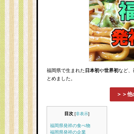
福岡県で生まれた
日本初
や
世界初
など、
とめました。
＞＞他
目次
[
非表示
]
福岡県発祥の食べ物
福岡県発祥の企業