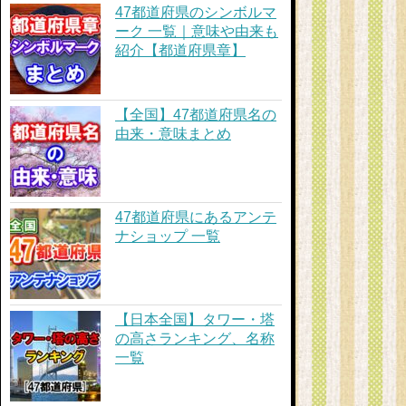
47都道府県のシンボルマ
ーク 一覧｜意味や由来も
紹介【都道府県章】
【全国】47都道府県名の
由来・意味まとめ
47都道府県にあるアンテ
ナショップ 一覧
【日本全国】タワー・塔
の高さランキング、名称
一覧