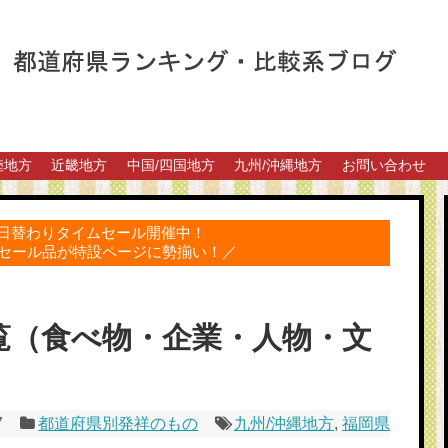
陸地方
近畿地方
中国/四国地方
九州/沖縄地方
お問い合わせ
得な日替わりタイムセール開催中！
セール品が特設ページに勢揃い！／
覧（食べ物・企業・人物・文
7
都道府県別発祥のもの
九州/沖縄地方
,
福岡県