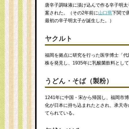
唐辛子調味液に漬け込んで作る辛子明太子
案された。（その2年前に
山口県
下関で
最初の辛子明太子が誕生した。）
ヤクルト
福岡を拠点に研究を行った医学博士「代田
株を発見し、1935年に乳酸菌飲料とし
うどん・そば（製粉）
1241年に中国・宋から帰国し、福岡市
化が日本に持ち込まれたとされ、承天寺
てられている。