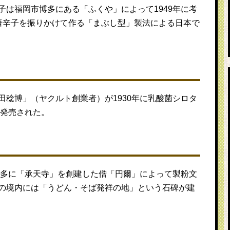
は福岡市博多にある「ふくや」によって1949年に考
唐辛子を振りかけて作る「まぶし型」製法による日本で
稔博」（ヤクルト創業者）が1930年に乳酸菌シロタ
て発売された。
博多に「承天寺」を創建した僧「円爾」によって製粉文
の境内には「うどん・そば発祥の地」という石碑が建