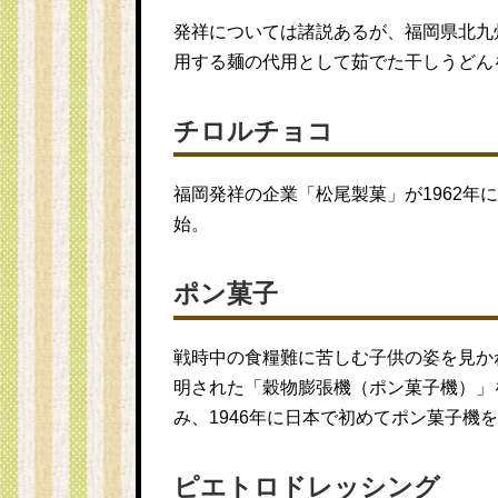
発祥については諸説あるが、福岡県北九州
用する麺の代用として茹でた干しうどん
チロルチョコ
福岡発祥の企業「松尾製菓」が1962年
始。
ポン菓子
戦時中の食糧難に苦しむ子供の姿を見か
明された「穀物膨張機（ポン菓子機）」
み、1946年に日本で初めてポン菓子機
ピエトロドレッシング