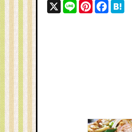
X
L
P
F
H
i
i
a
a
n
n
c
t
e
t
e
e
e
b
n
r
o
a
e
o
s
k
t