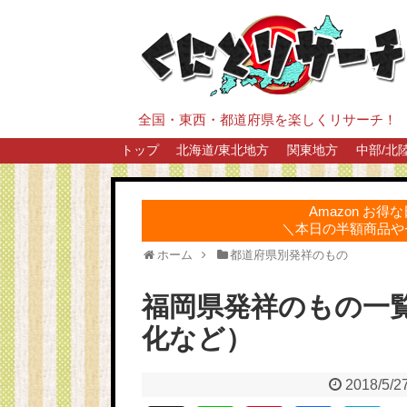
全国・東西・都道府県を楽しくリサーチ！
トップ
北海道/東北地方
関東地方
中部/北
Amazon お
＼本日の半額商品や
ホーム
都道府県別発祥のもの
福岡県発祥のもの一
化など）
2018/5/2