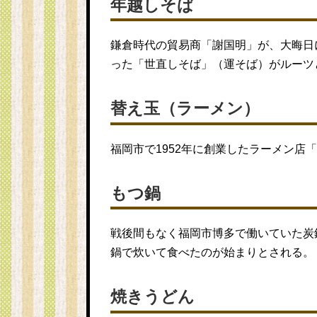
年越しそば
鎌倉時代の貿易商「謝国明」が、大晦日
った「世直しそば」（運そば）がルーツ
替え玉（ラーメン）
福岡市で1952年に創業したラーメン店
もつ鍋
戦後間もなく福岡市博多で働いていた炭
鍋で炊いて食べたのが始まりとされる。
焼きうどん