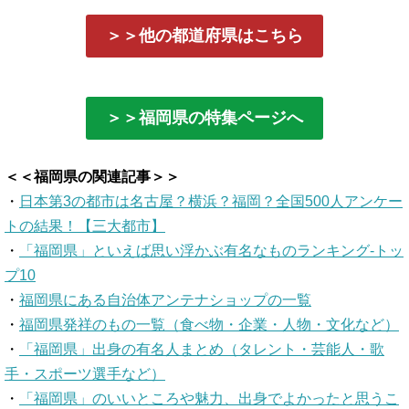
＞＞他の都道府県はこちら
＞＞福岡県の特集ページへ
＜＜福岡県の関連記事＞＞
・
日本第3の都市は名古屋？横浜？福岡？全国500人アンケー
トの結果！【三大都市】
・
「福岡県」といえば思い浮かぶ有名なものランキング-トッ
プ10
・
福岡県にある自治体アンテナショップの一覧
・
福岡県発祥のもの一覧（食べ物・企業・人物・文化など）
・
「福岡県」出身の有名人まとめ（タレント・芸能人・歌
手・スポーツ選手など）
・
「福岡県」のいいところや魅力、出身でよかったと思うこ