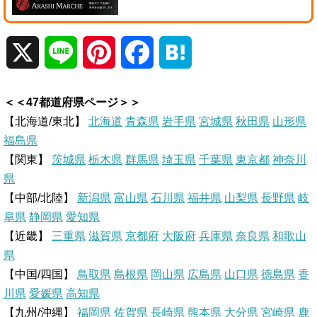
X
L
P
F
H
i
i
a
a
＜＜47都道府県ページ＞＞
n
n
c
t
【北海道/東北】
北海道
青森県
岩手県
宮城県
秋田県
山形県
福島県
e
t
e
e
【関東】
茨城県
栃木県
群馬県
埼玉県
千葉県
東京都
神奈川
県
e
b
n
【中部/北陸】
新潟県
富山県
石川県
福井県
山梨県
長野県
岐
r
o
a
阜県
静岡県
愛知県
【近畿】
三重県
滋賀県
京都府
大阪府
兵庫県
奈良県
和歌山
e
o
県
【中国/四国】
鳥取県
島根県
岡山県
広島県
山口県
徳島県
香
s
k
川県
愛媛県
高知県
【九州/沖縄】
福岡県
佐賀県
t
長崎県
熊本県
大分県
宮崎県
鹿