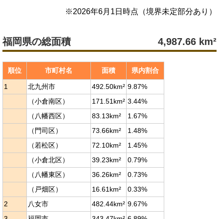
※
2026年6月1日
時点（境界未定部分あり）
福岡県の総面積
4,987.66
km²
順位
市町村名
面積
県内割合
1
北九州市
492.50km²
9.87%
（小倉南区）
171.51km²
3.44%
（八幡西区）
83.13km²
1.67%
（門司区）
73.66km²
1.48%
（若松区）
72.10km²
1.45%
（小倉北区）
39.23km²
0.79%
（八幡東区）
36.26km²
0.73%
（戸畑区）
16.61km²
0.33%
2
八女市
482.44km²
9.67%
3
福岡市
343.47km²
6.89%