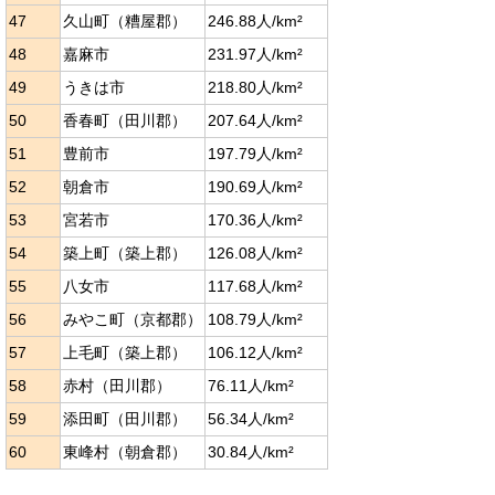
47
久山町（糟屋郡）
246.88人/km²
48
嘉麻市
231.97人/km²
49
うきは市
218.80人/km²
50
香春町（田川郡）
207.64人/km²
51
豊前市
197.79人/km²
52
朝倉市
190.69人/km²
53
宮若市
170.36人/km²
54
築上町（築上郡）
126.08人/km²
55
八女市
117.68人/km²
56
みやこ町（京都郡）
108.79人/km²
57
上毛町（築上郡）
106.12人/km²
58
赤村（田川郡）
76.11人/km²
59
添田町（田川郡）
56.34人/km²
60
東峰村（朝倉郡）
30.84人/km²