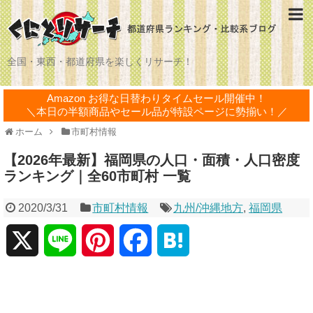
全国・東西・都道府県を楽しくリサーチ！
Amazon お得な日替わりタイムセール開催中！
＼本日の半額商品やセール品が特設ページに勢揃い！／
ホーム
市町村情報
【2026年最新】福岡県の人口・面積・人口密度
ランキング｜全60市町村 一覧
2020/3/31
市町村情報
九州/沖縄地方
,
福岡県
X
L
P
F
H
i
i
a
a
n
n
c
t