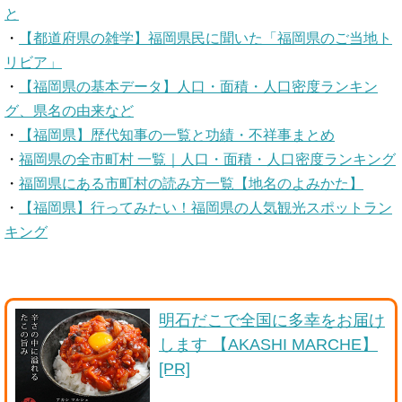
と
・
【都道府県の雑学】福岡県民に聞いた「福岡県のご当地ト
リビア」
・
【福岡県の基本データ】人口・面積・人口密度ランキン
グ、県名の由来など
・
【福岡県】歴代知事の一覧と功績・不祥事まとめ
・
福岡県の全市町村 一覧｜人口・面積・人口密度ランキング
・
福岡県にある市町村の読み方一覧【地名のよみかた】
・
【福岡県】行ってみたい！福岡県の人気観光スポットラン
キング
明石だこで全国に多幸をお届け
します 【AKASHI MARCHE】
[PR]