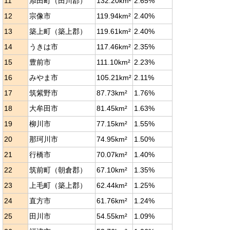
11
添田町（田川郡）
132.20km²
2.65%
12
宗像市
119.94km²
2.40%
13
築上町（築上郡）
119.61km²
2.40%
14
うきは市
117.46km²
2.35%
15
豊前市
111.10km²
2.23%
16
みやま市
105.21km²
2.11%
17
筑紫野市
87.73km²
1.76%
18
大牟田市
81.45km²
1.63%
19
柳川市
77.15km²
1.55%
20
那珂川市
74.95km²
1.50%
21
行橋市
70.07km²
1.40%
22
筑前町（朝倉郡）
67.10km²
1.35%
23
上毛町（築上郡）
62.44km²
1.25%
24
直方市
61.76km²
1.24%
25
田川市
54.55km²
1.09%