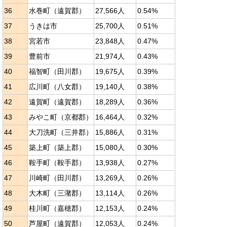
36
水巻町（遠賀郡）
27,566人
0.54%
37
うきは市
25,700人
0.51%
38
宮若市
23,848人
0.47%
39
豊前市
21,974人
0.43%
40
福智町（田川郡）
19,675人
0.39%
41
広川町（八女郡）
19,140人
0.38%
42
遠賀町（遠賀郡）
18,289人
0.36%
43
みやこ町（京都郡）
16,464人
0.32%
44
大刀洗町（三井郡）
15,886人
0.31%
45
築上町（築上郡）
15,080人
0.30%
46
鞍手町（鞍手郡）
13,938人
0.27%
47
川崎町（田川郡）
13,269人
0.26%
48
大木町（三潴郡）
13,114人
0.26%
49
桂川町（嘉穂郡）
12,153人
0.24%
50
芦屋町（遠賀郡）
12,053人
0.24%