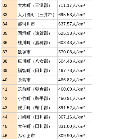
32
大木町（三潴郡）
711.17人/km²
33
大刀洗町（三井郡）
695.53人/km²
34
那珂川市
637.57人/km²
35
岡垣町（遠賀郡）
625.33人/km²
36
桂川町（嘉穂郡）
603.43人/km²
37
飯塚市
570.03人/km²
38
広川町（八女郡）
504.48人/km²
39
福智町（田川郡）
467.78人/km²
40
糸島市
466.82人/km²
41
筑前町（朝倉郡）
460.69人/km²
42
小竹町（鞍手郡）
450.91人/km²
43
鞍手町（鞍手郡）
391.52人/km²
44
川崎町（田川郡）
367.16人/km²
45
大任町（田川郡）
331.00人/km²
46
みやま市
309.90人/km²