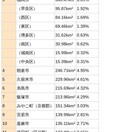
（早良区）
95.87km²
1.92%
（西区）
84.16km²
1.69%
（東区）
69.46km²
1.39%
（博多区）
31.62km²
0.63%
（南区）
30.98km²
0.62%
（城南区）
15.99km²
0.32%
（中央区）
15.39km²
0.31%
4
朝倉市
246.71km²
4.95%
5
久留米市
229.96km²
4.61%
6
糸島市
215.69km²
4.32%
7
飯塚市
213.96km²
4.29%
8
みやこ町（京都郡）
151.34km²
3.03%
9
宮若市
139.99km²
2.81%
10
嘉麻市
135.11km²
2.71%