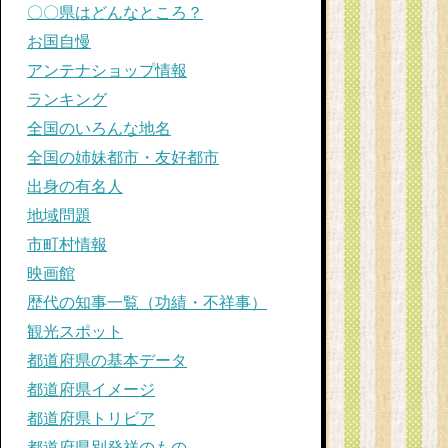
〇〇県はどんなところ？
お国自慢
アンテナショップ情報
ランキング
全国のいろんな地名
全国の姉妹都市・友好都市
出身の有名人
地域問題
市町村情報
映画館
歴代の知事一覧（功績・不祥事）
観光スポット
都道府県の基本データ
都道府県イメージ
都道府県トリビア
都道府県別発祥のもの