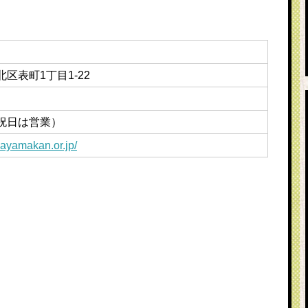
区表町1丁目1-22
0
祝日は営業）
kayamakan.or.jp/