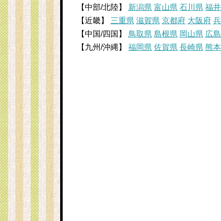
e
t
e
e
【中部/北陸】
新潟県
富山県
石川県
福井
【近畿】
三重県
滋賀県
京都府
大阪府
兵
e
b
n
【中国/四国】
鳥取県
島根県
岡山県
広島
r
o
a
【九州/沖縄】
福岡県
佐賀県
長崎県
熊本
e
o
s
k
t