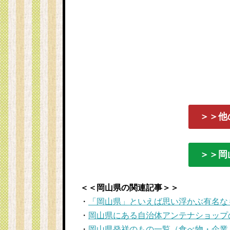
＞＞他
＞＞岡
＜＜岡山県の関連記事＞＞
・
「岡山県」といえば思い浮かぶ有名なも
・
岡山県にある自治体アンテナショップ
・
岡山県発祥のもの一覧（食べ物・企業