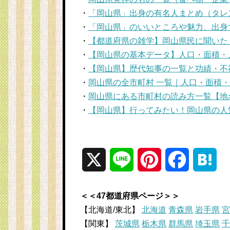
・
「岡山県」出身の有名人まとめ（タレ
・
「岡山県」のいいところや魅力、出身
・
【都道府県の雑学】岡山県民に聞いた
・
【岡山県の基本データ】人口・面積・
・
【岡山県】歴代知事の一覧と功績・不
・
岡山県の全市町村 一覧｜人口・面積
・
岡山県にある市町村の読み方一覧【地
・
【岡山県】行ってみたい！岡山県の人
X
L
P
F
H
i
i
a
a
＜＜47都道府県ページ＞＞
n
n
c
t
【北海道/東北】
北海道
青森県
岩手県
宮
【関東】
茨城県
栃木県
群馬県
埼玉県
千