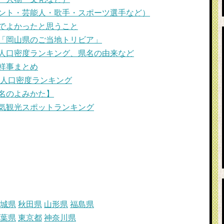
ント・芸能人・歌手・スポーツ選手など）
でよかったと思うこと
「岡山県のご当地トリビア」
人口密度ランキング、県名の由来など
祥事まとめ
・人口密度ランキング
名のよみかた】
気観光スポットランキング
城県
秋田県
山形県
福島県
葉県
東京都
神奈川県