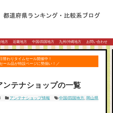
陸地方
近畿地方
中国/四国地方
九州/沖縄地方
お問い合わせ
得な日替わりタイムセール開催中！
セール品が特設ページに勢揃い！／
アンテナショップの一覧
8
アンテナショップ情報
中国/四国地方
,
岡山県