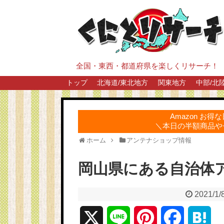
全国・東西・都道府県を楽しくリサーチ！
トップ
北海道/東北地方
関東地方
中部/北
Amazon お
＼本日の半額商品や
ホーム
アンテナショップ情報
岡山県にある自治体
2021/1/
X
L
P
F
H