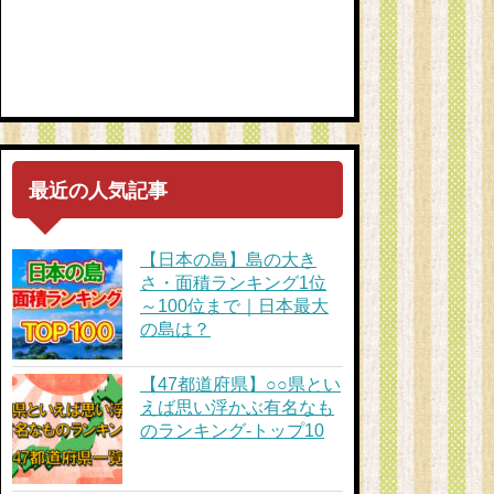
最近の人気記事
【日本の島】島の大き
さ・面積ランキング1位
～100位まで｜日本最大
の島は？
【47都道府県】○○県とい
えば思い浮かぶ有名なも
のランキング-トップ10