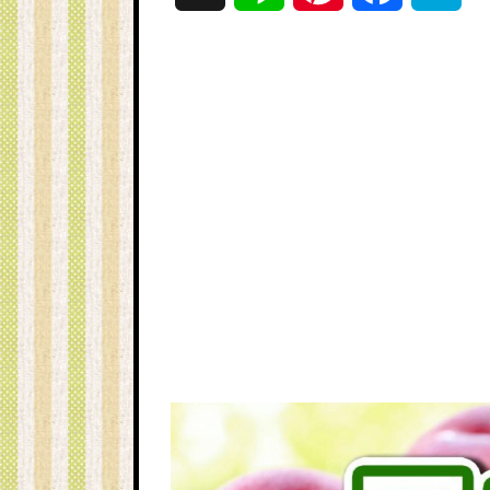
i
i
a
a
n
n
c
t
e
t
e
e
e
b
n
r
o
a
e
o
s
k
t