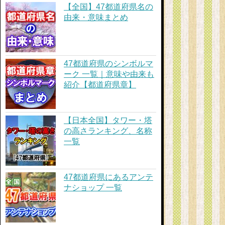
【全国】47都道府県名の
由来・意味まとめ
47都道府県のシンボルマ
ーク 一覧｜意味や由来も
紹介【都道府県章】
【日本全国】タワー・塔
の高さランキング、名称
一覧
47都道府県にあるアンテ
ナショップ 一覧