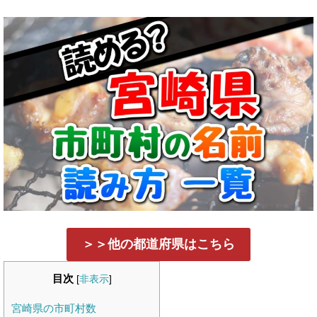
＞＞他の都道府県はこちら
目次
[
非表示
]
宮崎県の市町村数