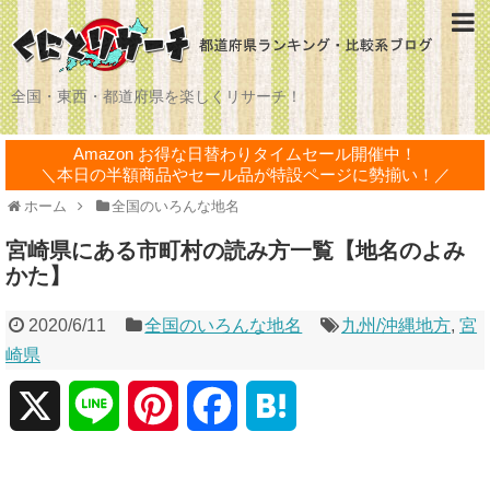
全国・東西・都道府県を楽しくリサーチ！
Amazon お得な日替わりタイムセール開催中！
＼本日の半額商品やセール品が特設ページに勢揃い！／
ホーム
全国のいろんな地名
宮崎県にある市町村の読み方一覧【地名のよみ
かた】
2020/6/11
全国のいろんな地名
九州/沖縄地方
,
宮
崎県
X
L
P
F
H
i
i
a
a