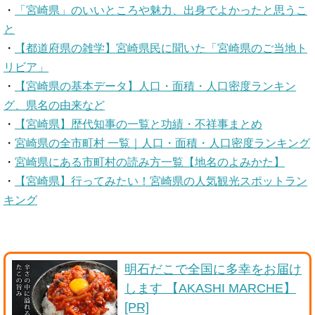
・
「宮崎県」のいいところや魅力、出身でよかったと思うこ
と
・
【都道府県の雑学】宮崎県民に聞いた「宮崎県のご当地ト
リビア」
・
【宮崎県の基本データ】人口・面積・人口密度ランキン
グ、県名の由来など
・
【宮崎県】歴代知事の一覧と功績・不祥事まとめ
・
宮崎県の全市町村 一覧｜人口・面積・人口密度ランキング
・
宮崎県にある市町村の読み方一覧【地名のよみかた】
・
【宮崎県】行ってみたい！宮崎県の人気観光スポットラン
キング
明石だこで全国に多幸をお届け
します 【AKASHI MARCHE】
[PR]