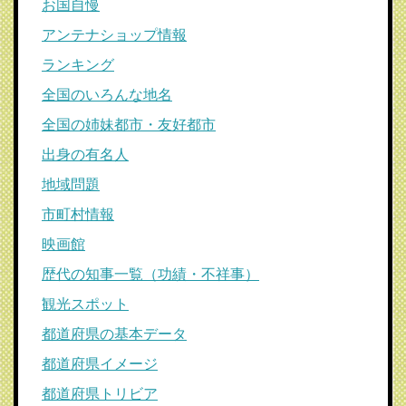
お国自慢
アンテナショップ情報
ランキング
全国のいろんな地名
全国の姉妹都市・友好都市
出身の有名人
地域問題
市町村情報
映画館
歴代の知事一覧（功績・不祥事）
観光スポット
都道府県の基本データ
都道府県イメージ
都道府県トリビア