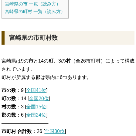
宮崎県の市 一覧（読み方）
宮崎県の町村 一覧（読み方）
宮崎県の市町村数
宮崎県は9の
市
と14の
町
、3の
村
（全26市町村）によって構成
されています。
町村が所属する
郡
は県内に6つあります。
市の数
：9 [
全国41位
]
町の数
：14 [
全国20位
]
村の数
：3 [
全国15位
]
郡の数
：6 [
全国24位
]
──────────────
市町村 合計数
：26 [
全国30位
]