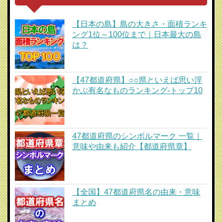
【日本の島】島の大きさ・面積ランキ
ング1位～100位まで｜日本最大の島
は？
【47都道府県】○○県といえば思い浮
かぶ有名なものランキング-トップ10
47都道府県のシンボルマーク 一覧｜
意味や由来も紹介【都道府県章】
【全国】47都道府県名の由来・意味
まとめ