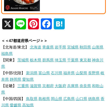
X
L
P
F
H
i
i
a
a
＜＜47都道府県ページ＞＞
n
n
c
t
【北海道/東北】
北海道
青森県
岩手県
宮城県
秋田県
山形県
福島県
e
t
e
e
【関東】
茨城県
栃木県
群馬県
埼玉県
千葉県
東京都
神奈川
県
e
b
n
【中部/北陸】
新潟県
富山県
石川県
福井県
山梨県
長野県
岐
r
o
a
阜県
静岡県
愛知県
【近畿】
三重県
滋賀県
京都府
大阪府
兵庫県
奈良県
和歌山
e
o
県
【中国/四国】
鳥取県
島根県
岡山県
広島県
山口県
徳島県
香
s
k
川県
愛媛県
高知県