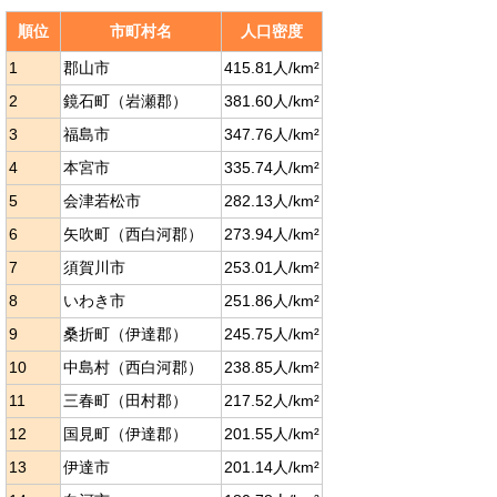
順位
市町村名
人口密度
1
郡山市
415.81人/km²
2
鏡石町（岩瀬郡）
381.60人/km²
3
福島市
347.76人/km²
4
本宮市
335.74人/km²
5
会津若松市
282.13人/km²
6
矢吹町（西白河郡）
273.94人/km²
7
須賀川市
253.01人/km²
8
いわき市
251.86人/km²
9
桑折町（伊達郡）
245.75人/km²
10
中島村（西白河郡）
238.85人/km²
11
三春町（田村郡）
217.52人/km²
12
国見町（伊達郡）
201.55人/km²
13
伊達市
201.14人/km²