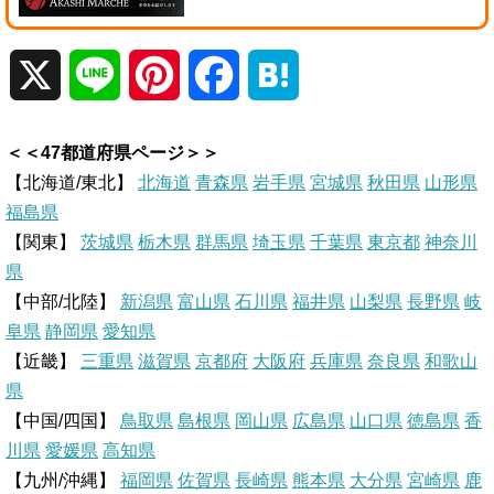
X
L
P
F
H
i
i
a
a
＜＜47都道府県ページ＞＞
n
n
c
t
【北海道/東北】
北海道
青森県
岩手県
宮城県
秋田県
山形県
福島県
e
t
e
e
【関東】
茨城県
栃木県
群馬県
埼玉県
千葉県
東京都
神奈川
県
e
b
n
【中部/北陸】
新潟県
富山県
石川県
福井県
山梨県
長野県
岐
r
o
a
阜県
静岡県
愛知県
【近畿】
三重県
滋賀県
京都府
大阪府
兵庫県
奈良県
和歌山
e
o
県
【中国/四国】
鳥取県
島根県
岡山県
広島県
山口県
徳島県
香
s
k
川県
愛媛県
高知県
【九州/沖縄】
福岡県
佐賀県
t
長崎県
熊本県
大分県
宮崎県
鹿