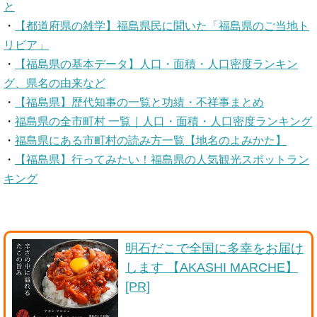
と
・
【都道府県の雑学】福島県民に聞いた「福島県のご当地ト
リビア」
・
【福島県の基本データ】人口・面積・人口密度ランキン
グ、県名の由来など
・
【福島県】歴代知事の一覧と功績・不祥事まとめ
・
福島県の全市町村 一覧｜人口・面積・人口密度ランキング
・
福島県にある市町村の読み方一覧【地名のよみかた】
・
【福島県】行ってみたい！福島県の人気観光スポットラン
キング
明石だこで全国に多幸をお届け
します 【AKASHI MARCHE】
[PR]