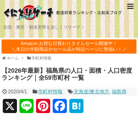
全国・東西・都道府県を楽しくリサーチ！
Amazon お得な日替わりタイムセール開催中！
＼本日の半額商品やセール品が特設ページに勢揃い！／
ホーム
市町村情報
【2026年最新】福島県の人口・面積・人口密度
ランキング｜全59市町村 一覧
2020/4/1
市町村情報
北海道/東北地方
,
福島県
X
L
P
F
H
i
i
a
a
n
n
c
t