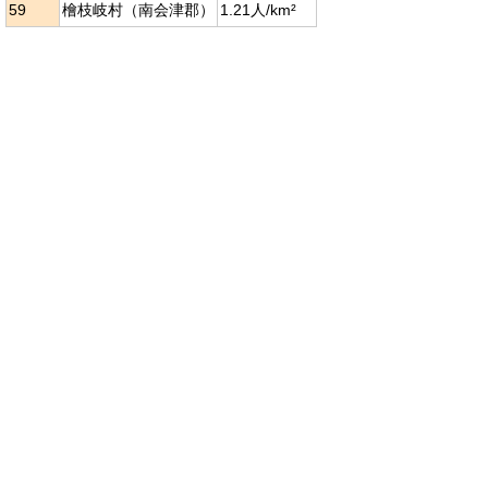
59
檜枝岐村（南会津郡）
1.21人/km²