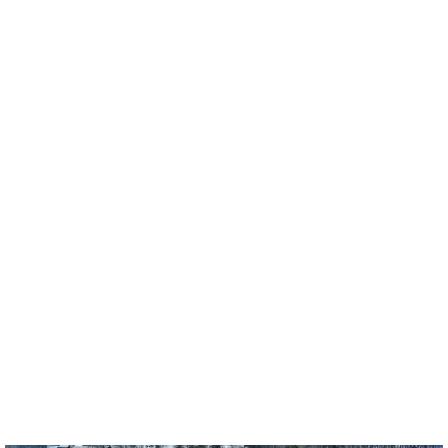
e
t
e
e
e
b
n
r
o
a
e
o
s
k
t