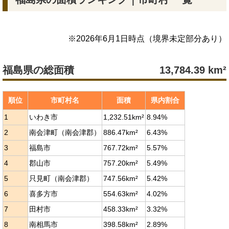
※
2026年6月1日
時点（境界未定部分あり）
福島県の総面積
13,784.39
km²
順位
市町村名
面積
県内割合
1
いわき市
1,232.51km²
8.94%
2
南会津町（南会津郡）
886.47km²
6.43%
3
福島市
767.72km²
5.57%
4
郡山市
757.20km²
5.49%
5
只見町（南会津郡）
747.56km²
5.42%
6
喜多方市
554.63km²
4.02%
7
田村市
458.33km²
3.32%
8
南相馬市
398.58km²
2.89%