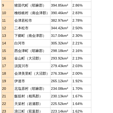
9
猪苗代町（耶麻郡）
394.85km²
2.86%
10
檜枝岐村（南会津郡）
390.46km²
2.83%
11
会津若松市
382.97km²
2.78%
12
二本松市
344.42km²
2.50%
13
下郷町（南会津郡）
317.04km²
2.30%
14
白河市
305.32km²
2.21%
15
西会津町（耶麻郡）
298.18km²
2.16%
16
金山町（大沼郡）
293.92km²
2.13%
17
須賀川市
279.43km²
2.03%
18
会津美里町（大沼郡）
276.33km²
2.00%
19
伊達市
265.12km²
1.92%
20
北塩原村（耶麻郡）
234.08km²
1.70%
21
飯舘村（相馬郡）
230.13km²
1.67%
22
天栄村（岩瀬郡）
225.52km²
1.64%
23
浪江町（双葉郡）
223.14km²
1.62%