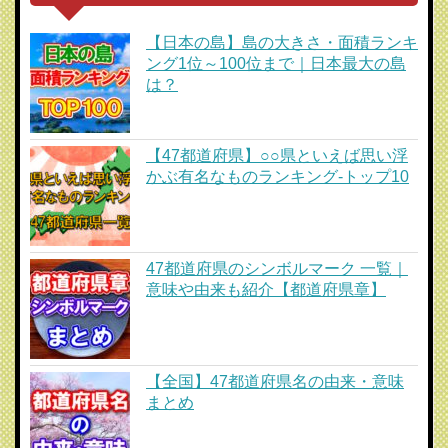
【日本の島】島の大きさ・面積ランキ
ング1位～100位まで｜日本最大の島
は？
【47都道府県】○○県といえば思い浮
かぶ有名なものランキング-トップ10
47都道府県のシンボルマーク 一覧｜
意味や由来も紹介【都道府県章】
【全国】47都道府県名の由来・意味
まとめ