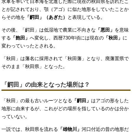
水軍を率いて日本海を北進した際に現在の秋田県を訪れたこ
とが記されており、顎（アゴ）に似た地形をしていたことか
らその地を
「齶田」（あぎた）
と表現している。
その後、「齶田」は低湿地で農業に不向きな
「悪田」
を意味
する
「飽田」
へ変化し、西暦730年頃には現在の
「秋田」
に
変わっていったとされる。
「秋田」は藩名に採用されて「秋田藩」となり、廃藩置県で
そのまま「秋田県」となった。
「齶田」の由来となった場所は？
「秋田」の最も古いルーツとなる
「齶田」
はアゴの形をした
地形に由来するが、これがどの場所を指しているのかは分か
っていない。
一説では、秋田県を流れる
「雄物川」
河口付近の昔の地形だ