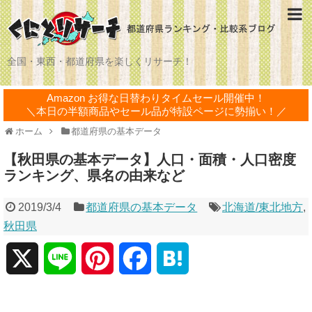
全国・東西・都道府県を楽しくリサーチ！
Amazon お得な日替わりタイムセール開催中！
＼本日の半額商品やセール品が特設ページに勢揃い！／
ホーム
都道府県の基本データ
【秋田県の基本データ】人口・面積・人口密度
ランキング、県名の由来など
2019/3/4
都道府県の基本データ
北海道/東北地方
,
秋田県
X
L
P
F
H
i
i
a
a