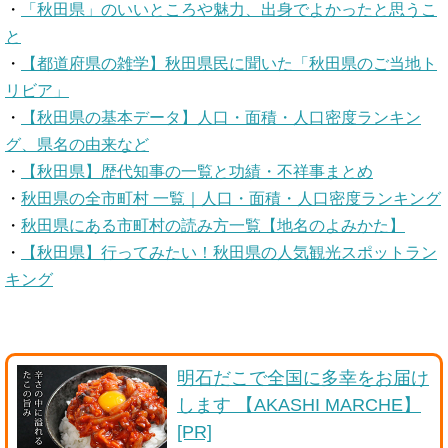
・
「秋田県」のいいところや魅力、出身でよかったと思うこ
と
・
【都道府県の雑学】秋田県民に聞いた「秋田県のご当地ト
リビア」
・
【秋田県の基本データ】人口・面積・人口密度ランキン
グ、県名の由来など
・
【秋田県】歴代知事の一覧と功績・不祥事まとめ
・
秋田県の全市町村 一覧｜人口・面積・人口密度ランキング
・
秋田県にある市町村の読み方一覧【地名のよみかた】
・
【秋田県】行ってみたい！秋田県の人気観光スポットラン
キング
明石だこで全国に多幸をお届け
します 【AKASHI MARCHE】
[PR]