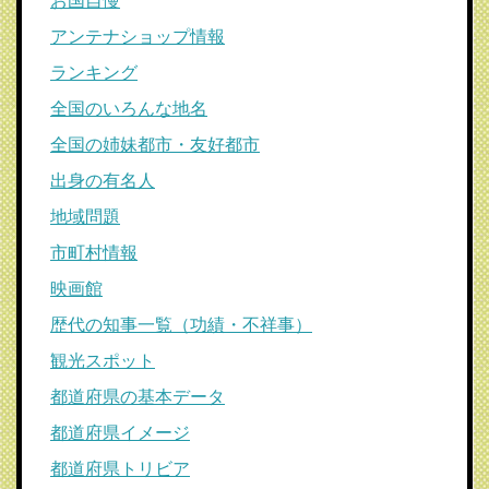
お国自慢
アンテナショップ情報
ランキング
全国のいろんな地名
全国の姉妹都市・友好都市
出身の有名人
地域問題
市町村情報
映画館
歴代の知事一覧（功績・不祥事）
観光スポット
都道府県の基本データ
都道府県イメージ
都道府県トリビア