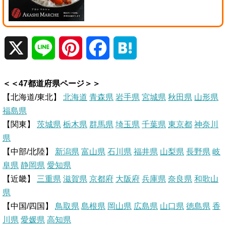
X
L
P
F
H
i
i
a
a
＜＜47都道府県ページ＞＞
n
n
c
t
【北海道/東北】
北海道
青森県
岩手県
宮城県
秋田県
山形県
福島県
e
t
e
e
【関東】
茨城県
栃木県
群馬県
埼玉県
千葉県
東京都
神奈川
県
e
b
n
【中部/北陸】
新潟県
富山県
石川県
福井県
山梨県
長野県
岐
r
o
a
阜県
静岡県
愛知県
【近畿】
三重県
滋賀県
京都府
大阪府
兵庫県
奈良県
和歌山
e
o
県
【中国/四国】
鳥取県
島根県
岡山県
広島県
山口県
徳島県
香
s
k
川県
愛媛県
高知県