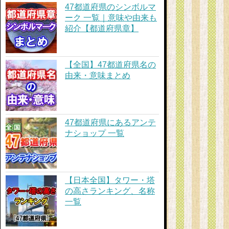
47都道府県のシンボルマ
ーク 一覧｜意味や由来も
紹介【都道府県章】
【全国】47都道府県名の
由来・意味まとめ
47都道府県にあるアンテ
ナショップ 一覧
【日本全国】タワー・塔
の高さランキング、名称
一覧