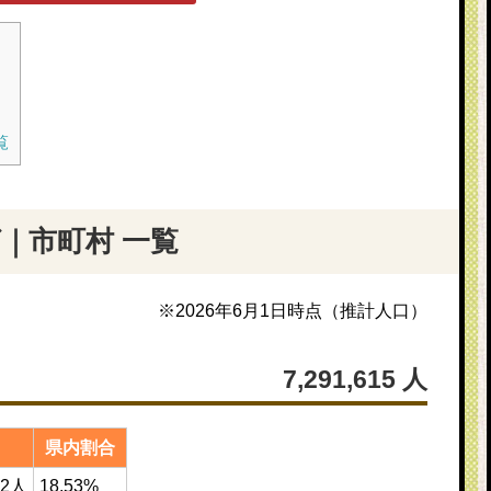
覧
｜市町村 一覧
※
2026年6月1日
時点（推計人口）
7,291,615
人
県内割合
82人
18.53%