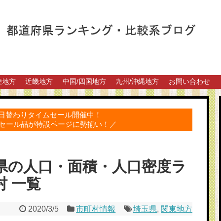
陸地方
近畿地方
中国/四国地方
九州/沖縄地方
お問い合わせ
得な日替わりタイムセール開催中！
セール品が特設ページに勢揃い！／
玉県の人口・面積・人口密度ラ
村 一覧
2020/3/5
市町村情報
埼玉県
,
関東地方