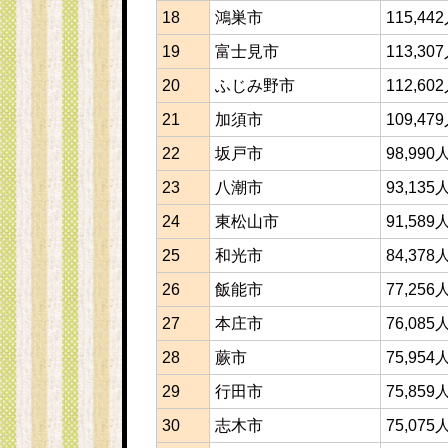
18
鴻巣市
115,44
19
富士見市
113,30
20
ふじみ野市
112,60
21
加須市
109,47
22
坂戸市
98,990
23
八潮市
93,135
24
東松山市
91,589
25
和光市
84,378
26
飯能市
77,256
27
本庄市
76,085
28
蕨市
75,954
29
行田市
75,859
30
志木市
75,075