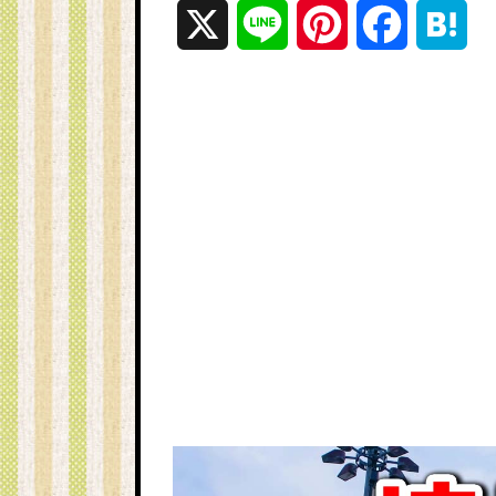
X
L
P
F
H
i
i
a
a
n
n
c
t
e
t
e
e
e
b
n
r
o
a
e
o
s
k
t