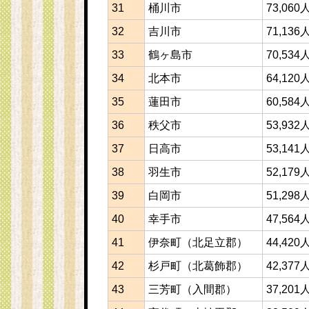
31
桶川市
73,060
32
吉川市
71,136
33
鶴ヶ島市
70,534
34
北本市
64,120
35
蓮田市
60,584
36
秩父市
53,932
37
日高市
53,141
38
羽生市
52,179
39
白岡市
51,298
40
幸手市
47,564
41
伊奈町（北足立郡）
44,420
42
杉戸町（北葛飾郡）
42,377
43
三芳町（入間郡）
37,201