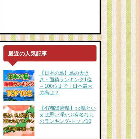
最近の人気記事
【日本の島】島の大き
さ・面積ランキング1位
～100位まで｜日本最大
の島は？
【47都道府県】○○県とい
えば思い浮かぶ有名なも
のランキング-トップ10