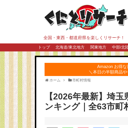
全国・東西・都道府県を楽しくリサーチ！
トップ
北海道/東北地方
関東地方
中部/北
Amazon お
＼本日の半額商品や
ホーム
市町村情報
【2026年最新】埼
ンキング｜全63市町