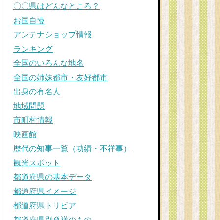
〇〇県はどんなところ？
お国自慢
アンテナショップ情報
ランキング
全国のいろんな地名
全国の姉妹都市・友好都市
出身の有名人
地域問題
市町村情報
映画館
歴代の知事一覧（功績・不祥事）
観光スポット
都道府県の基本データ
都道府県イメージ
都道府県トリビア
都道府県別発祥のもの