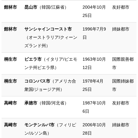
館林市
昆山市
（韓国/江蘇省）
2004年10月
友好都市
25日
館林市
サンシャインコースト市
1996年7月9
姉妹都市
（オーストラリア/クィーン
日
ズランド州）
桐生市
ビエラ市
（イタリア/ピエモ
1963年10月
国際親善都
ンテ州ビエラ県）
12日
市
桐生市
コロンバス市
（アメリカ合
1978年4月
国際姉妹都
衆国/ジョージア州）
25日
市
高崎市
承徳市
（韓国/河北省）
1987年10月
友好都市
6日
高崎市
モンテンルパ市
（フィリピ
2006年10月
姉妹都市
ン/ルソン島）
28日