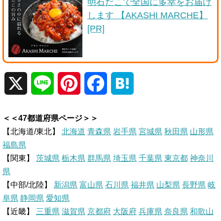
明石だこで全国に多幸をお届け
します 【AKASHI MARCHE】
[PR]
X
L
P
F
H
i
i
a
a
＜＜47都道府県ページ＞＞
n
n
c
t
【北海道/東北】
北海道
青森県
岩手県
宮城県
秋田県
山形県
福島県
e
t
e
e
【関東】
茨城県
栃木県
群馬県
埼玉県
千葉県
東京都
神奈川
県
e
b
n
【中部/北陸】
新潟県
富山県
石川県
福井県
山梨県
長野県
岐
r
o
a
阜県
静岡県
愛知県
【近畿】
三重県
滋賀県
京都府
大阪府
兵庫県
奈良県
和歌山
e
o