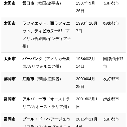
太田市
営口市
（韓国/遼寧省）
1987年9月
友好都市
26日
太田市
ラフィエット、西ラフィエ
1993年10月
姉妹都市
ット、ティピカヌー郡
（ア
7日
メリカ合衆国/インディアナ
州）
太田市
バーバンク
（アメリカ合衆
1984年2月
国際姉妹都
国/カリフォルニア州）
14日
市
藤岡市
江陰市
（韓国/江蘇省）
2000年4月
友好都市
28日
富岡市
アルバニー市
（オーストラ
2001年2月1
姉妹都市
リア/西オーストラリア州）
日
富岡市
ブール・ド・ペアージュ市
2015年11月
友好都市
（フランス/オーヴェルニュ
4日