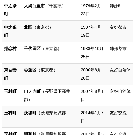
中之条
大網白里市
（千葉県）
1979年2月
姉妹町
町
23日
中之条
北区
（東京都）
1997年4月
友好都市
町
19日
嬬恋村
千代田区
（東京都）
1988年10月
姉妹都市
25日
東吾妻
杉並区
（東京都）
2006年8月
友好自治体
町
26日
玉村町
山ノ内町
（長野県下高井
2007年8月1
友好自治体
郡）
日
玉村町
茨城町
（茨城県茨城郡）
2014年1月7
友好交流
日
玉村町
昭和村
（群馬県利根郡）
2012年1月5
友好交流