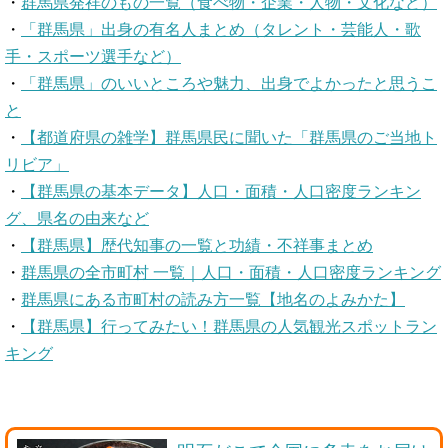
・
群馬県発祥のもの一覧（食べ物・企業・人物・文化など）
・
「群馬県」出身の有名人まとめ（タレント・芸能人・歌
手・スポーツ選手など）
・
「群馬県」のいいところや魅力、出身でよかったと思うこ
と
・
【都道府県の雑学】群馬県民に聞いた「群馬県のご当地ト
リビア」
・
【群馬県の基本データ】人口・面積・人口密度ランキン
グ、県名の由来など
・
【群馬県】歴代知事の一覧と功績・不祥事まとめ
・
群馬県の全市町村 一覧｜人口・面積・人口密度ランキング
・
群馬県にある市町村の読み方一覧【地名のよみかた】
・
【群馬県】行ってみたい！群馬県の人気観光スポットラン
キング