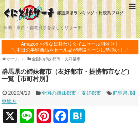
全国・東西・都道府県を楽しくリサーチ！
Amazon お得な日替わりタイムセール開催中！
＼本日の半額商品やセール品が特設ページに勢揃い！／
ホーム
全国の姉妹都市・友好都市
群馬県の姉妹都市（友好都市・提携都市など）
一覧【市町村別】
2020/4/19
全国の姉妹都市・友好都市
群馬県
,
関
東地方
X
L
P
F
H
i
i
a
a