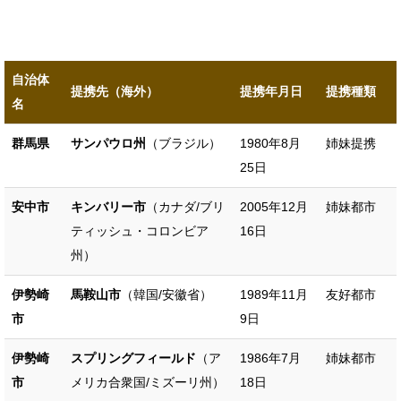
自治体
提携先（海外）
提携年月日
提携種類
名
群馬県
サンパウロ州
（ブラジル）
1980年8月
姉妹提携
25日
安中市
キンバリー市
（カナダ/ブリ
2005年12月
姉妹都市
ティッシュ・コロンビア
16日
州）
伊勢崎
馬鞍山市
（韓国/安徽省）
1989年11月
友好都市
市
9日
伊勢崎
スプリングフィールド
（ア
1986年7月
姉妹都市
市
メリカ合衆国/ミズーリ州）
18日