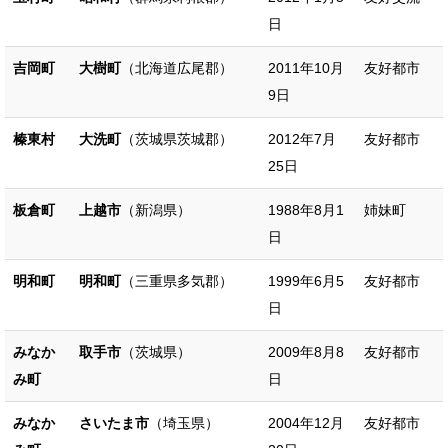
日
吉岡町
大樹町
（北海道広尾郡）
2011年10月
友好都市
9日
榛東村
大洗町
（茨城県茨城郡）
2012年7月
友好都市
25日
板倉町
上越市
（新潟県）
1988年8月1
姉妹町
日
明和町
明和町
（三重県多気郡）
1999年6月5
友好都市
日
みなか
取手市
（茨城県）
2009年8月8
友好都市
み町
日
みなか
さいたま市
（埼玉県）
2004年12月
友好都市