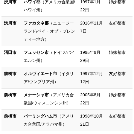
渋川市
ハワイ郡
（アメリカ合衆国/
1997年1月
姉妹都市
ハワイ州）
22日
渋川市
ファカタネ郡
（ニュージー
2016年11月
友好都市
ランド/ベイ・オブ・プレン
7日
ティー地方）
沼田市
フュッセン市
（ドイツ/バイ
1995年9月
姉妹都市
エルン州）
29日
前橋市
オルヴィエート市
（イタリ
1997年12月
友好都市
ア/ウンブリア州）
12日
前橋市
メナーシャ市
（アメリカ合
2005年8月
姉妹都市
衆国/ウィスコンシン州）
22日
前橋市
バーミングハム市
（アメリ
1998年10月
友好都市
カ合衆国/アラバマ州）
21日