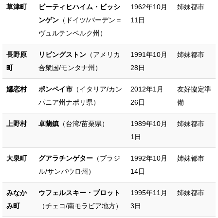
草津町
ビーティヒハイム・ビッシ
1962年10月
姉妹都市
ンゲン
（ドイツ/バーデン＝
11日
ヴュルテンベルク州）
長野原
リビングストン
（アメリカ
1991年10月
姉妹都市
町
合衆国/モンタナ州）
28日
嬬恋村
ポンペイ市
（イタリア/カン
2012年1月
友好協定準
パニア州ナポリ県）
26日
備
上野村
卓蘭鎮
（台湾/苗栗県）
1989年10月
姉妹都市
1日
大泉町
グアラチンゲター
（ブラジ
1992年10月
姉妹都市
ル/サンパウロ州）
14日
みなか
ウフェルスキー・ブロット
1995年11月
姉妹都市
み町
（チェコ/南モラビア地方）
3日