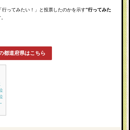
が「行ってみたい！」と投票したのかを示す
“行ってみた
す。
の都道府県はこちら
位
位
位
～