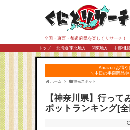
全国・東西・都道府県を楽しくリサーチ！
トップ
北海道/東北地方
関東地方
中部/北
Amazon お
＼本日の半額商品や
ホーム
観光スポット
【神奈川県】行って
ポットランキング[全