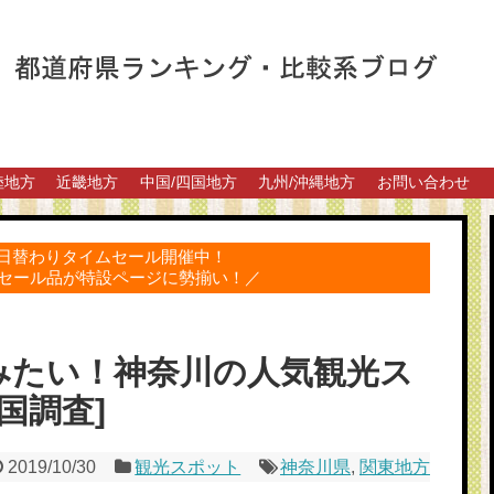
陸地方
近畿地方
中国/四国地方
九州/沖縄地方
お問い合わせ
得な日替わりタイムセール開催中！
セール品が特設ページに勢揃い！／
みたい！神奈川の人気観光ス
国調査]
2019/10/30
観光スポット
神奈川県
,
関東地方