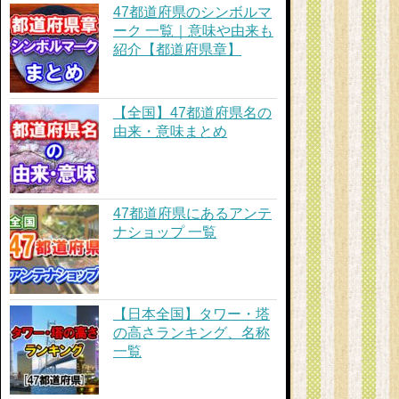
47都道府県のシンボルマ
ーク 一覧｜意味や由来も
紹介【都道府県章】
【全国】47都道府県名の
由来・意味まとめ
47都道府県にあるアンテ
ナショップ 一覧
【日本全国】タワー・塔
の高さランキング、名称
一覧