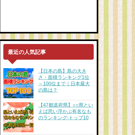
最近の人気記事
【日本の島】島の大き
さ・面積ランキング1位
～100位まで｜日本最大
の島は？
【47都道府県】○○県とい
えば思い浮かぶ有名なも
のランキング-トップ10