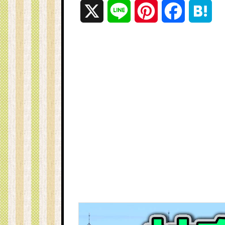
X
L
P
F
H
i
i
a
a
n
n
c
t
e
t
e
e
e
b
n
r
o
a
e
o
s
k
t