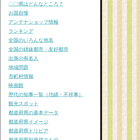
〇〇県はどんなところ？
お国自慢
アンテナショップ情報
ランキング
全国のいろんな地名
全国の姉妹都市・友好都市
出身の有名人
地域問題
市町村情報
映画館
歴代の知事一覧（功績・不祥事）
観光スポット
都道府県の基本データ
都道府県イメージ
都道府県トリビア
都道府県別発祥のもの