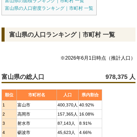
富山県の面積ランキング｜市町村 一覧
富山県の人口密度ランキング｜市町村 一覧
富山県の人口ランキング｜市町村 一覧
※
2026年6月1日
時点（推計人口）
富山県の総人口
978,375
人
順位
市町村名
人口
県内割合
1
富山市
400,370人
40.92%
2
高岡市
157,365人
16.08%
3
射水市
87,143人
8.91%
4
砺波市
45,623人
4.66%