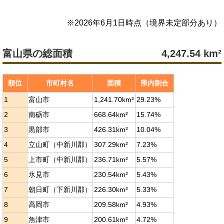
※
2026年6月1日
時点（境界未定部分あり）
富山県の総面積
4,247.54
km²
順位
市町村名
面積
県内割合
1
富山市
1,241.70km²
29.23%
2
南砺市
668.64km²
15.74%
3
黒部市
426.31km²
10.04%
4
立山町（中新川郡）
307.29km²
7.23%
5
上市町（中新川郡）
236.71km²
5.57%
6
氷見市
230.54km²
5.43%
7
朝日町（下新川郡）
226.30km²
5.33%
8
高岡市
209.58km²
4.93%
9
魚津市
200.61km²
4.72%