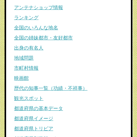
アンテナショップ情報
ランキング
全国のいろんな地名
全国の姉妹都市・友好都市
出身の有名人
地域問題
市町村情報
映画館
歴代の知事一覧（功績・不祥事）
観光スポット
都道府県の基本データ
都道府県イメージ
都道府県トリビア