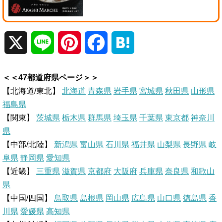
X
L
P
F
H
i
i
a
a
＜＜47都道府県ページ＞＞
n
n
c
t
【北海道/東北】
北海道
青森県
岩手県
宮城県
秋田県
山形県
福島県
e
t
e
e
【関東】
茨城県
栃木県
群馬県
埼玉県
千葉県
東京都
神奈川
県
e
b
n
【中部/北陸】
新潟県
富山県
石川県
福井県
山梨県
長野県
岐
r
o
a
阜県
静岡県
愛知県
【近畿】
三重県
滋賀県
京都府
大阪府
兵庫県
奈良県
和歌山
e
o
県
【中国/四国】
鳥取県
島根県
岡山県
広島県
山口県
徳島県
香
s
k
川県
愛媛県
高知県