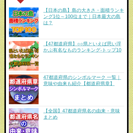
【日本の島】島の大きさ・面積ランキ
ング1位～100位まで｜日本最大の島
は？
【47都道府県】○○県といえば思い浮
かぶ有名なものランキング-トップ10
47都道府県のシンボルマーク 一覧｜
意味や由来も紹介【都道府県章】
【全国】47都道府県名の由来・意味
まとめ