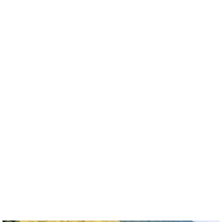
e
t
e
e
e
b
n
r
o
a
e
o
s
k
t