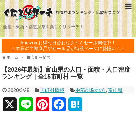
全国・東西・都道府県を楽しくリサーチ！
Amazon お得な日替わりタイムセール開催中！
＼本日の半額商品やセール品が特設ページに勢揃い！／
ホーム
市町村情報
【2026年最新】富山県の人口・面積・人口密度
ランキング｜全15市町村 一覧
2020/3/29
市町村情報
中部/北陸地方
,
富山県
X
L
P
F
H
i
i
a
a
n
n
c
t