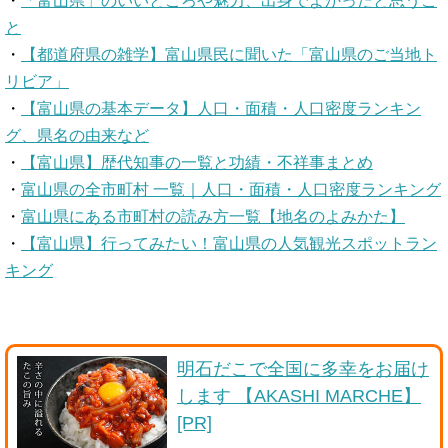
・
「富山県」のいいところや魅力、出身でよかったと思うこ
と
・
【都道府県の雑学】富山県民に聞いた「富山県のご当地ト
リビア」
・
【富山県の基本データ】人口・面積・人口密度ランキン
グ、県名の由来など
・
【富山県】歴代知事の一覧と功績・不祥事まとめ
・
富山県の全市町村 一覧｜人口・面積・人口密度ランキング
・
富山県にある市町村の読み方一覧【地名のよみかた】
・
【富山県】行ってみたい！富山県の人気観光スポットラン
キング
明石だこで全国に多幸をお届け
します 【AKASHI MARCHE】
[PR]