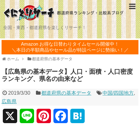
全国・東西・都道府県を楽しくリサーチ！
Amazon お得な日替わりタイムセール開催中！
＼本日の半額商品やセール品が特設ページに勢揃い！／
ホーム
都道府県の基本データ
【広島県の基本データ】人口・面積・人口密度
ランキング、県名の由来など
2019/3/30
都道府県の基本データ
中国/四国地方
,
広島県
X
L
P
F
H
i
i
a
a