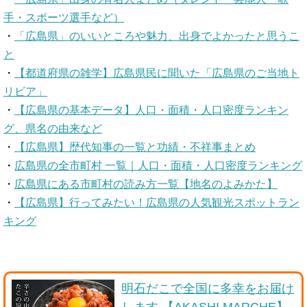
手・スポーツ選手など）
・
「広島県」のいいところや魅力、出身でよかったと思うこ
と
・
【都道府県の雑学】広島県民に聞いた「広島県のご当地ト
リビア」
・
【広島県の基本データ】人口・面積・人口密度ランキン
グ、県名の由来など
・
【広島県】歴代知事の一覧と功績・不祥事まとめ
・
広島県の全市町村 一覧｜人口・面積・人口密度ランキング
・
広島県にある市町村の読み方一覧【地名のよみかた】
・
【広島県】行ってみたい！広島県の人気観光スポットラン
キング
明石だこで全国に多幸をお届け
します 【AKASHI MARCHE】