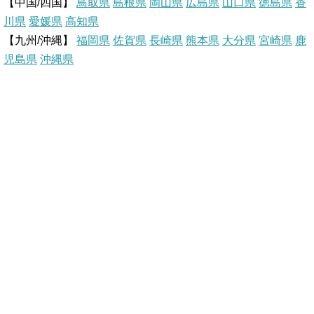
【中国/四国】
鳥取県
島根県
岡山県
広島県
山口県
徳島県
香
s
k
川県
愛媛県
高知県
【九州/沖縄】
福岡県
佐賀県
t
長崎県
熊本県
大分県
宮崎県
鹿
児島県
沖縄県