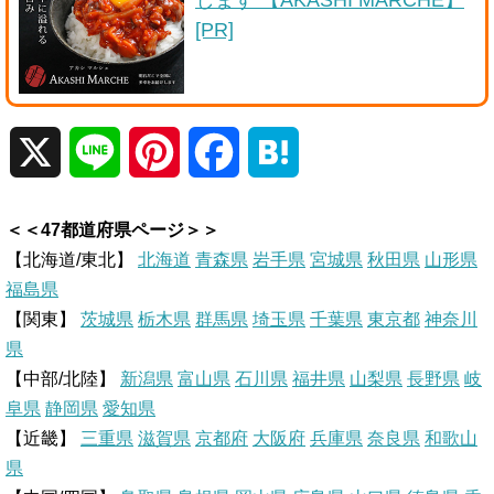
[PR]
X
L
P
F
H
i
i
a
a
＜＜47都道府県ページ＞＞
n
n
c
t
【北海道/東北】
北海道
青森県
岩手県
宮城県
秋田県
山形県
福島県
e
t
e
e
【関東】
茨城県
栃木県
群馬県
埼玉県
千葉県
東京都
神奈川
県
e
b
n
【中部/北陸】
新潟県
富山県
石川県
福井県
山梨県
長野県
岐
r
o
a
阜県
静岡県
愛知県
【近畿】
三重県
滋賀県
京都府
大阪府
兵庫県
奈良県
和歌山
e
o
県