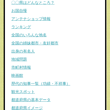
〇〇県はどんなところ？
お国自慢
アンテナショップ情報
ランキング
全国のいろんな地名
全国の姉妹都市・友好都市
出身の有名人
地域問題
市町村情報
映画館
歴代の知事一覧（功績・不祥事）
観光スポット
都道府県の基本データ
都道府県イメージ