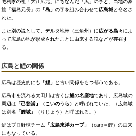
毛利家の祖「大江広元」にちなんだ
「広」
の字と、当地の豪
族「福島元長」の
「島」
の字を組み合わせて
広島城
と命名さ
れた。
また別の説として、デルタ地帯（三角州）に
広がる島々
によ
って広島の地が形成されたことに由来する説などが存在す
る。
広島と鯉の関係
広島は歴史的にも
「鯉」
と古い関係をもつ都市である。
広島市を流れる太田川は古くは
鯉の名産地
であり、広島城の
周辺は
「己斐浦」（こいのうら）
と呼ばれていた。（広島城
は別名
「鯉城」
（りじょう）と呼ばれる。）
鯉はプロ野球チーム
「広島東洋カープ」
（carp＝鯉）の由来
にもなっている。