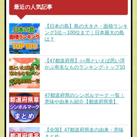
最近の人気記事
【日本の島】島の大きさ・面積ランキ
ング1位～100位まで｜日本最大の島
は？
【47都道府県】○○県といえば思い浮
かぶ有名なものランキング-トップ10
47都道府県のシンボルマーク 一覧｜
意味や由来も紹介【都道府県章】
【全国】47都道府県名の由来・意味
まとめ