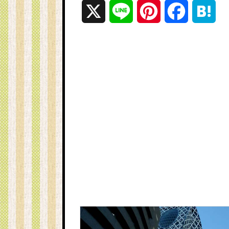
X
L
P
F
H
i
i
a
a
n
n
c
t
e
t
e
e
e
b
n
r
o
a
e
o
s
k
t