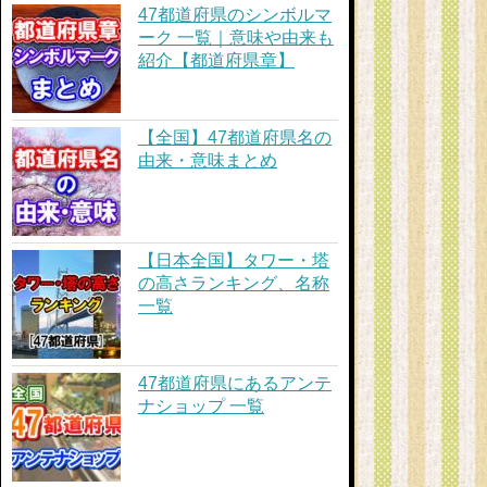
47都道府県のシンボルマ
ーク 一覧｜意味や由来も
紹介【都道府県章】
【全国】47都道府県名の
由来・意味まとめ
【日本全国】タワー・塔
の高さランキング、名称
一覧
47都道府県にあるアンテ
ナショップ 一覧