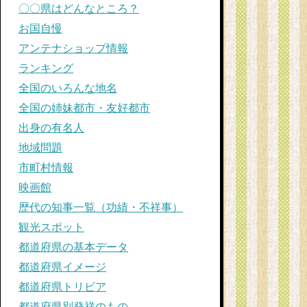
〇〇県はどんなところ？
お国自慢
アンテナショップ情報
ランキング
全国のいろんな地名
全国の姉妹都市・友好都市
出身の有名人
地域問題
市町村情報
映画館
歴代の知事一覧（功績・不祥事）
観光スポット
都道府県の基本データ
都道府県イメージ
都道府県トリビア
都道府県別発祥のもの