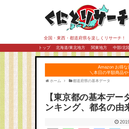
全国・東西・都道府県を楽しくリサーチ！
トップ
北海道/東北地方
関東地方
中部/北
Amazon お
＼本日の半額商品や
ホーム
都道府県の基本データ
【東京都の基本デー
ンキング、都名の由
2019