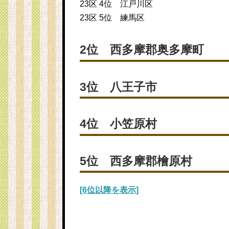
23区 4位 江戸川区
23区 5位 練馬区
2位 西多摩郡奥多摩町
3位 八王子市
4位 小笠原村
5位 西多摩郡檜原村
[6位以降を表示]