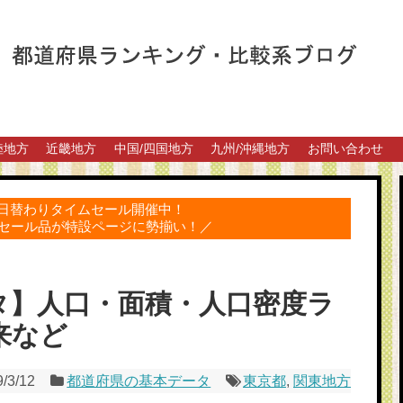
陸地方
近畿地方
中国/四国地方
九州/沖縄地方
お問い合わせ
得な日替わりタイムセール開催中！
セール品が特設ページに勢揃い！／
タ】人口・面積・人口密度ラ
来など
/3/12
都道府県の基本データ
東京都
,
関東地方