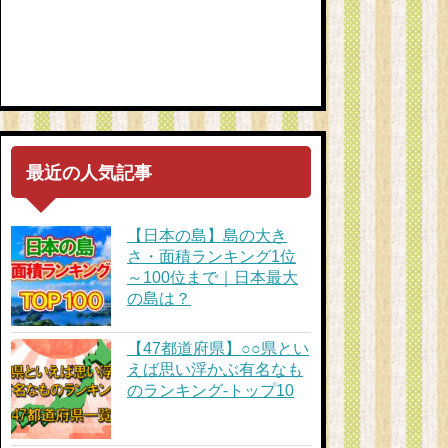
最近の人気記事
【日本の島】島の大き
さ・面積ランキング1位
～100位まで｜日本最大
の島は？
【47都道府県】○○県とい
えば思い浮かぶ有名なも
のランキング-トップ10