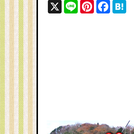
X
L
P
F
H
i
i
a
a
n
n
c
t
e
t
e
e
e
b
n
r
o
a
e
o
s
k
t