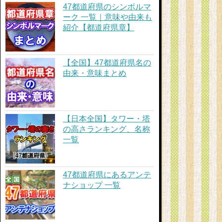
47都道府県のシンボルマ
ーク 一覧｜意味や由来も
紹介【都道府県章】
【全国】47都道府県名の
由来・意味まとめ
【日本全国】タワー・塔
の高さランキング、名称
一覧
47都道府県にあるアンテ
ナショップ 一覧