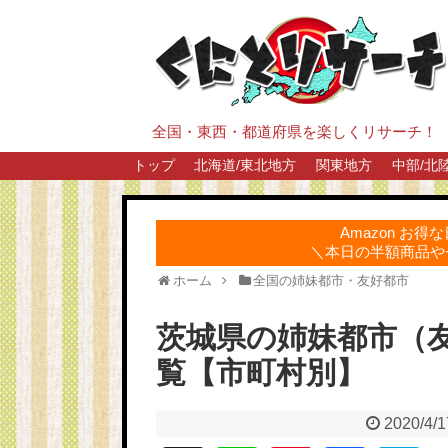
全国・東西・都道府県を楽しくリサーチ！
トップ
北海道/東北地方
関東地方
中部/北
Amazon お
＼本日の半額商品や
ホーム
全国の姉妹都市・友好都市
茨城県の姉妹都市（
覧【市町村別】
2020/4/1