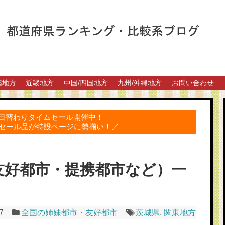
陸地方
近畿地方
中国/四国地方
九州/沖縄地方
お問い合わせ
得な日替わりタイムセール開催中！
セール品が特設ページに勢揃い！／
友好都市・提携都市など）一
7
全国の姉妹都市・友好都市
茨城県
,
関東地方