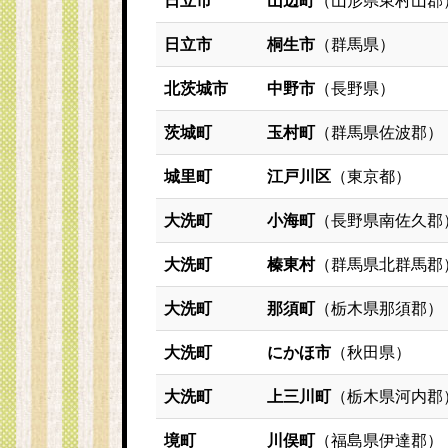
日立市
山辺町
（山形県東村山郡
日立市
桐生市
（群馬県）
北茨城市
中野市
（長野県）
茨城町
玉村町
（群馬県佐波郡）
城里町
江戸川区
（東京都）
大洗町
小海町
（長野県南佐久郡
大洗町
榛東村
（群馬県北群馬郡
大洗町
那須町
（栃木県那須郡）
大洗町
にかほ市
（秋田県）
大洗町
上三川町
（栃木県河内郡
境町
川俣町
（福島県伊達郡）