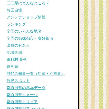
〇〇県はどんなところ？
お国自慢
アンテナショップ情報
ランキング
全国のいろんな地名
全国の姉妹都市・友好都市
出身の有名人
地域問題
市町村情報
映画館
歴代の知事一覧（功績・不祥事）
観光スポット
都道府県の基本データ
都道府県イメージ
都道府県トリビア
都道府県別発祥のもの