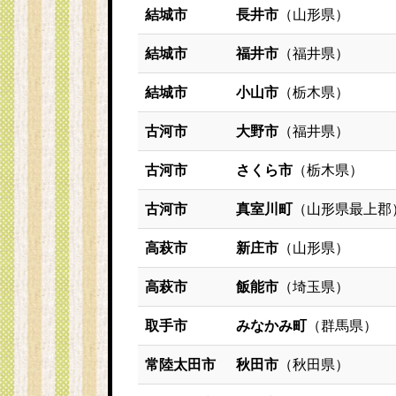
結城市
長井市
（山形県）
結城市
福井市
（福井県）
結城市
小山市
（栃木県）
古河市
大野市
（福井県）
古河市
さくら市
（栃木県）
古河市
真室川町
（山形県最上郡
高萩市
新庄市
（山形県）
高萩市
飯能市
（埼玉県）
取手市
みなかみ町
（群馬県）
常陸太田市
秋田市
（秋田県）