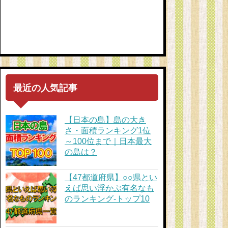
最近の人気記事
【日本の島】島の大き
さ・面積ランキング1位
～100位まで｜日本最大
の島は？
【47都道府県】○○県とい
えば思い浮かぶ有名なも
のランキング-トップ10