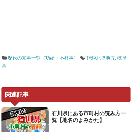
歴代の知事一覧（功績・不祥事）
中部/北陸地方
,
岐阜
県
関連記事
石川県にある市町村の読み方一
覧【地名のよみかた】