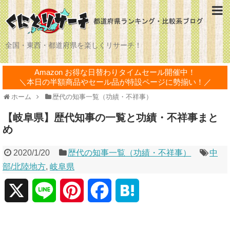
全国・東西・都道府県を楽しくリサーチ！
Amazon お得な日替わりタイムセール開催中！
＼本日の半額商品やセール品が特設ページに勢揃い！／
ホーム
歴代の知事一覧（功績・不祥事）
【岐阜県】歴代知事の一覧と功績・不祥事まと
め
2020/1/20
歴代の知事一覧（功績・不祥事）
中
部/北陸地方
,
岐阜県
X
L
P
F
H
i
i
a
a