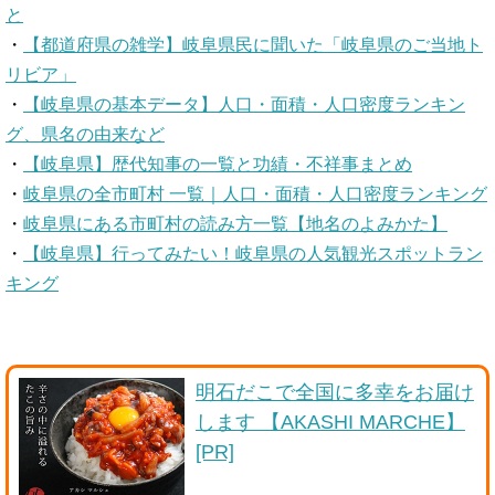
と
・
【都道府県の雑学】岐阜県民に聞いた「岐阜県のご当地ト
リビア」
・
【岐阜県の基本データ】人口・面積・人口密度ランキン
グ、県名の由来など
・
【岐阜県】歴代知事の一覧と功績・不祥事まとめ
・
岐阜県の全市町村 一覧｜人口・面積・人口密度ランキング
・
岐阜県にある市町村の読み方一覧【地名のよみかた】
・
【岐阜県】行ってみたい！岐阜県の人気観光スポットラン
キング
明石だこで全国に多幸をお届け
します 【AKASHI MARCHE】
[PR]