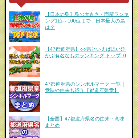
【日本の島】島の大きさ・面積ランキ
ング1位～100位まで｜日本最大の島
は？
【47都道府県】○○県といえば思い浮
かぶ有名なものランキング-トップ10
47都道府県のシンボルマーク 一覧｜
意味や由来も紹介【都道府県章】
【全国】47都道府県名の由来・意味
まとめ