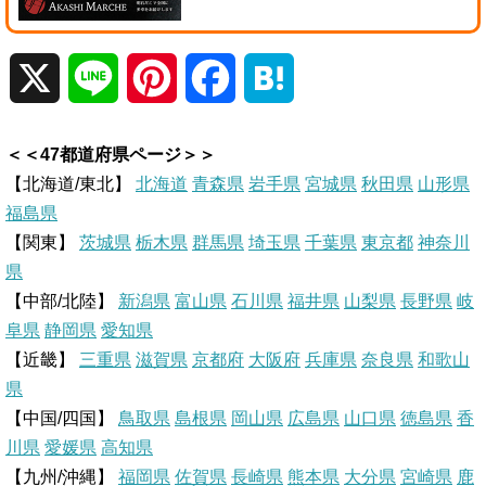
X
L
P
F
H
i
i
a
a
＜＜47都道府県ページ＞＞
n
n
c
t
【北海道/東北】
北海道
青森県
岩手県
宮城県
秋田県
山形県
福島県
e
t
e
e
【関東】
茨城県
栃木県
群馬県
埼玉県
千葉県
東京都
神奈川
県
e
b
n
【中部/北陸】
新潟県
富山県
石川県
福井県
山梨県
長野県
岐
r
o
a
阜県
静岡県
愛知県
【近畿】
三重県
滋賀県
京都府
大阪府
兵庫県
奈良県
和歌山
e
o
県
【中国/四国】
鳥取県
島根県
岡山県
広島県
山口県
徳島県
香
s
k
川県
愛媛県
高知県
【九州/沖縄】
福岡県
佐賀県
t
長崎県
熊本県
大分県
宮崎県
鹿