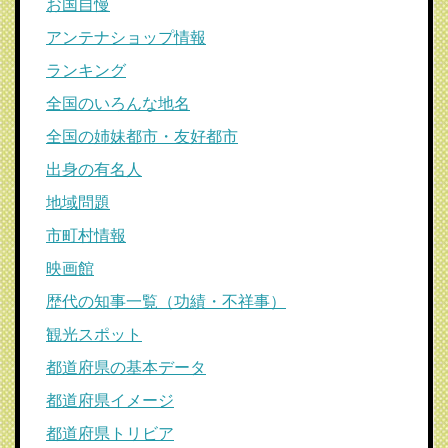
お国自慢
アンテナショップ情報
ランキング
全国のいろんな地名
全国の姉妹都市・友好都市
出身の有名人
地域問題
市町村情報
映画館
歴代の知事一覧（功績・不祥事）
観光スポット
都道府県の基本データ
都道府県イメージ
都道府県トリビア