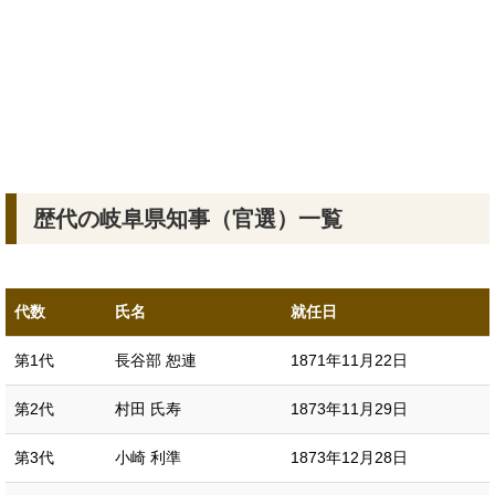
歴代の岐阜県知事（官選）一覧
代数
氏名
就任日
第1代
長谷部 恕連
1871年11月22日
第2代
村田 氏寿
1873年11月29日
第3代
小崎 利準
1873年12月28日