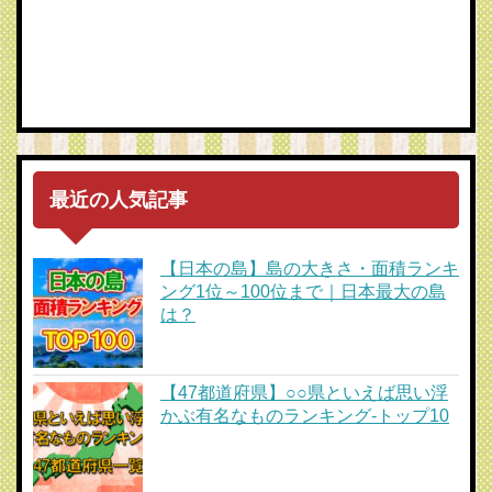
最近の人気記事
【日本の島】島の大きさ・面積ランキ
ング1位～100位まで｜日本最大の島
は？
【47都道府県】○○県といえば思い浮
かぶ有名なものランキング-トップ10