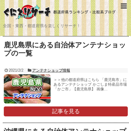
全国・東西・都道府県を楽しくリサーチ！
鹿児島県にある自治体アンテナショッ
プの一覧
2021/2/2
アンテナショップ情報
＞＞他の都道府県はこちら 「鹿児島市」に
あるアンテナショップ かごしま特産品市場
「かご市」【鹿児島県】 画像...
記事を見る