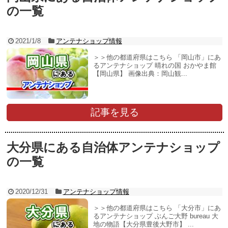
の一覧
2021/1/8
アンテナショップ情報
＞＞他の都道府県はこちら 「岡山市」にあ
るアンテナショップ 晴れの国 おかやま館
【岡山県】 画像出典：岡山観...
記事を見る
大分県にある自治体アンテナショップ
の一覧
2020/12/31
アンテナショップ情報
＞＞他の都道府県はこちら 「大分市」にあ
るアンテナショップ ぶんご大野 bureau 大
地の物語【大分県豊後大野市】 ...