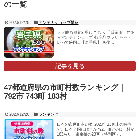
の一覧
2020/12/25
アンテナショップ情報
＞＞他の都道府県はこちら 「盛岡市」にあ
るアンテナショップ 特産品プラザ らら・
いわて盛岡店【岩手県】 画像...
記事を見る
47都道府県の市町村数ランキング｜
792市 743町 183村
2020/12/20
ランキング
日本の市区町村の数 2020年12月末の時点
で、日本全国には市が792、町が743、村が
183あり、東京都の23区（特別区）...