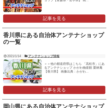
ョップ【青森県・岩手県】 画...
記事を見る
香川県にある自治体アンテナショップ
の一覧
2021/1/14
アンテナショップ情報
＞＞他の都道府県はこちら 「高松市」にあ
るアンテナショップ かがわ物産館 栗林庵
【香川県】 画像出典：かがわ...
記事を見る
岡山県にある自治体アンテナショップ