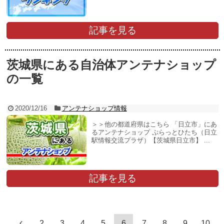
記事を見る
茨城県にある自治体アンテナショップ
の一覧
2020/12/16
アンテナショップ情報
＞＞他の都道府県はこちら 「日立市」にあ
るアンテナショップ ぷらっとひたち（日立
駅情報交流プラザ）【茨城県日立市】 ...
記事を見る
2
3
4
5
6
7
8
9
10