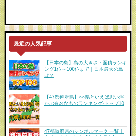
最近の人気記事
【日本の島】島の大きさ・面積ランキ
ング1位～100位まで｜日本最大の島
は？
【47都道府県】○○県といえば思い浮
かぶ有名なものランキング-トップ10
47都道府県のシンボルマーク 一覧｜