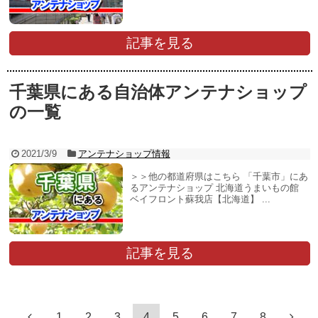
記事を見る
千葉県にある自治体アンテナショップ
の一覧
2021/3/9
アンテナショップ情報
＞＞他の都道府県はこちら 「千葉市」にあ
るアンテナショップ 北海道うまいもの館
ベイフロント蘇我店【北海道】 ...
記事を見る
1
2
3
4
5
6
7
8