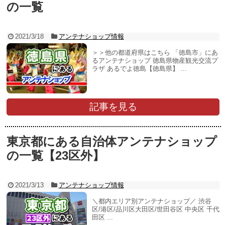
の一覧
2021/3/18
アンテナショップ情報
＞＞他の都道府県はこちら 「徳島市」にあ
るアンテナショップ 徳島県物産観光交流プ
ラザ あるでよ徳島【徳島県】 ...
記事を見る
東京都にある自治体アンテナショップ
の一覧【23区外】
2021/3/13
アンテナショップ情報
＼都内エリア別アンテナショップ／ 渋谷
区/港区/品川区大田区/世田谷区 中央区 千代
田区 ...