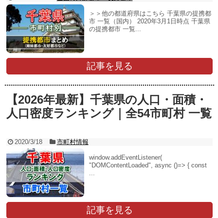
＞＞他の都道府県はこちら 千葉県の提携都
市 一覧（国内） 2020年3月1日時点 千葉県
の提携都市 一覧...
記事を見る
【2026年最新】千葉県の人口・面積・
人口密度ランキング｜全54市町村 一覧
2020/3/18
市町村情報
window.addEventListener(
"DOMContentLoaded", async ()=> { const
...
記事を見る