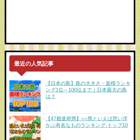
最近の人気記事
【日本の島】島の大きさ・面積ランキ
ング1位～100位まで｜日本最大の島
は？
【47都道府県】○○県といえば思い浮
かぶ有名なものランキング-トップ10