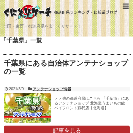
全国・東西・都道府県を楽しくリサーチ！
「
千葉県
」
一覧
千葉県にある自治体アンテナショップ
の一覧
2021/3/9
アンテナショップ情報
＞＞他の都道府県はこちら 「千葉市」にあ
るアンテナショップ 北海道うまいもの館
ベイフロント蘇我店【北海道】 ...
記事を見る