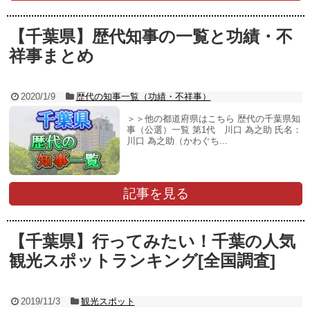
【千葉県】歴代知事の一覧と功績・不
祥事まとめ
2020/1/9
歴代の知事一覧（功績・不祥事）
＞＞他の都道府県はこちら 歴代の千葉県知
事（公選）一覧 第1代 川口 為之助 氏名：
川口 為之助（かわぐち...
記事を見る
【千葉県】行ってみたい！千葉の人気
観光スポットランキング[全国調査]
2019/11/3
観光スポット