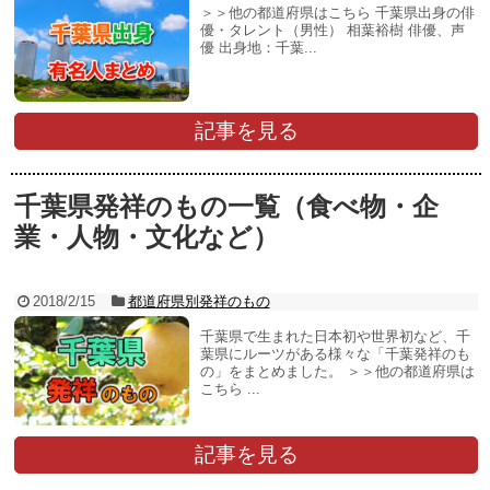
＞＞他の都道府県はこちら 千葉県出身の俳
優・タレント（男性） 相葉裕樹 俳優、声
優 出身地：千葉...
記事を見る
千葉県発祥のもの一覧（食べ物・企
業・人物・文化など）
2018/2/15
都道府県別発祥のもの
千葉県で生まれた日本初や世界初など、千
葉県にルーツがある様々な「千葉発祥のも
の」をまとめました。 ＞＞他の都道府県は
こちら ...
記事を見る