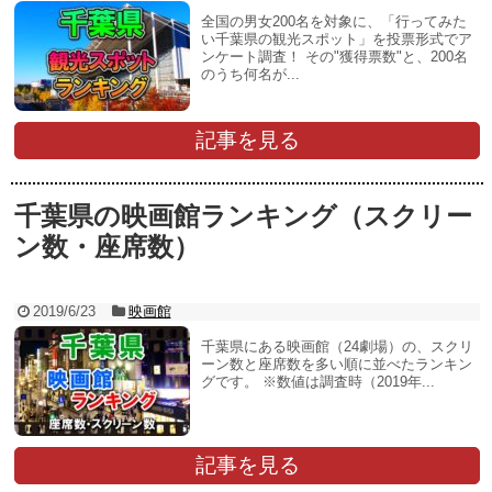
全国の男女200名を対象に、「行ってみた
い千葉県の観光スポット」を投票形式でア
ンケート調査！ その"獲得票数"と、200名
のうち何名が...
記事を見る
千葉県の映画館ランキング（スクリー
ン数・座席数）
2019/6/23
映画館
千葉県にある映画館（24劇場）の、スクリ
ーン数と座席数を多い順に並べたランキン
グです。 ※数値は調査時（2019年...
記事を見る