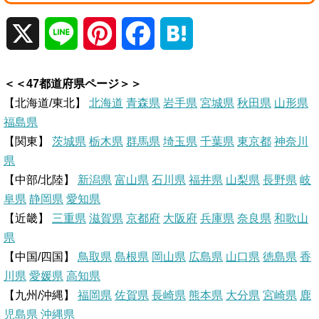
X
L
P
F
H
i
i
a
a
＜＜47都道府県ページ＞＞
n
n
c
t
【北海道/東北】
北海道
青森県
岩手県
宮城県
秋田県
山形県
福島県
e
t
e
e
【関東】
茨城県
栃木県
群馬県
埼玉県
千葉県
東京都
神奈川
県
e
b
n
【中部/北陸】
新潟県
富山県
石川県
福井県
山梨県
長野県
岐
r
o
a
阜県
静岡県
愛知県
【近畿】
三重県
滋賀県
京都府
大阪府
兵庫県
奈良県
和歌山
e
o
県
【中国/四国】
鳥取県
島根県
岡山県
広島県
山口県
徳島県
香
s
k
川県
愛媛県
高知県
【九州/沖縄】
福岡県
佐賀県
t
長崎県
熊本県
大分県
宮崎県
鹿
児島県
沖縄県