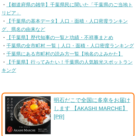
・
【都道府県の雑学】千葉県民に聞いた「千葉県のご当地ト
リビア」
・
【千葉県の基本データ】人口・面積・人口密度ランキン
グ、県名の由来など
・
【千葉県】歴代知事の一覧と功績・不祥事まとめ
・
千葉県の全市町村 一覧｜人口・面積・人口密度ランキング
・
千葉県にある市町村の読み方一覧【地名のよみかた】
・
【千葉県】行ってみたい！千葉県の人気観光スポットラン
キング
明石だこで全国に多幸をお届け
します 【AKASHI MARCHE】
[PR]