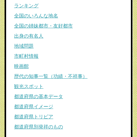
ランキング
全国のいろんな地名
全国の姉妹都市・友好都市
出身の有名人
地域問題
市町村情報
映画館
歴代の知事一覧（功績・不祥事）
観光スポット
都道府県の基本データ
都道府県イメージ
都道府県トリビア
都道府県別発祥のもの