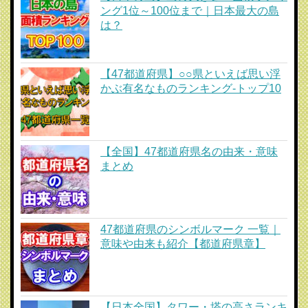
ング1位～100位まで｜日本最大の島
は？
【47都道府県】○○県といえば思い浮
かぶ有名なものランキング-トップ10
【全国】47都道府県名の由来・意味
まとめ
47都道府県のシンボルマーク 一覧｜
意味や由来も紹介【都道府県章】
【日本全国】タワー・塔の高さランキ