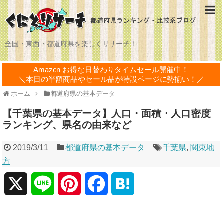
全国・東西・都道府県を楽しくリサーチ！
Amazon お得な日替わりタイムセール開催中！
＼本日の半額商品やセール品が特設ページに勢揃い！／
ホーム
都道府県の基本データ
【千葉県の基本データ】人口・面積・人口密度
ランキング、県名の由来など
2019/3/11
都道府県の基本データ
千葉県
,
関東地
方
X
L
P
F
H
i
i
a
a