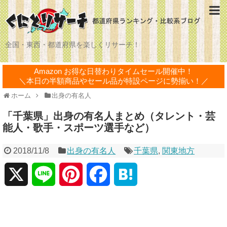
全国・東西・都道府県を楽しくリサーチ！
Amazon お得な日替わりタイムセール開催中！
＼本日の半額商品やセール品が特設ページに勢揃い！／
ホーム
出身の有名人
「千葉県」出身の有名人まとめ（タレント・芸
能人・歌手・スポーツ選手など）
2018/11/8
出身の有名人
千葉県
,
関東地方
X
L
P
F
H
i
i
a
a
n
n
c
t