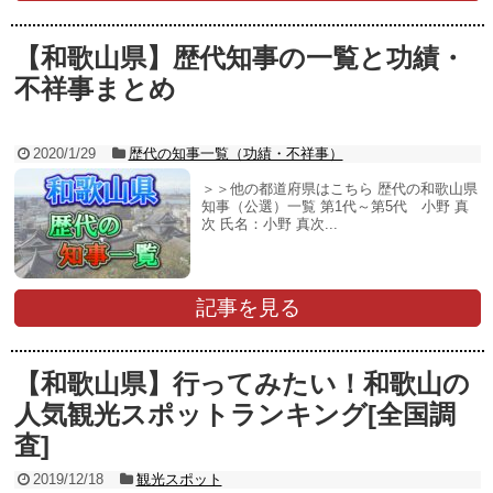
【和歌山県】歴代知事の一覧と功績・
不祥事まとめ
2020/1/29
歴代の知事一覧（功績・不祥事）
＞＞他の都道府県はこちら 歴代の和歌山県
知事（公選）一覧 第1代～第5代 小野 真
次 氏名：小野 真次...
記事を見る
【和歌山県】行ってみたい！和歌山の
人気観光スポットランキング[全国調
査]
2019/12/18
観光スポット