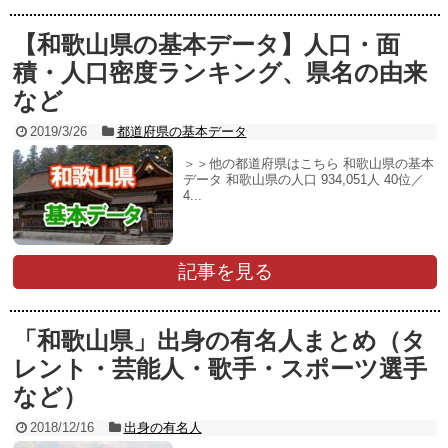
【和歌山県の基本データ】人口・面
積・人口密度ランキング、県名の由来
など
2019/3/26
都道府県の基本データ
＞＞他の都道府県はこちら 和歌山県の基本
データ 和歌山県の人口 934,051人 40位／
4...
記事を見る
「和歌山県」出身の有名人まとめ（タ
レント・芸能人・歌手・スポーツ選手
など）
2018/12/16
出身の有名人