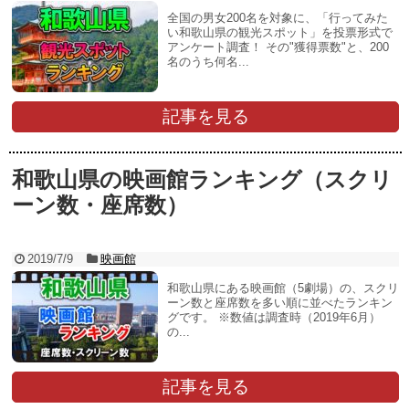
全国の男女200名を対象に、「行ってみた
い和歌山県の観光スポット」を投票形式で
アンケート調査！ その"獲得票数"と、200
名のうち何名...
記事を見る
和歌山県の映画館ランキング（スクリ
ーン数・座席数）
2019/7/9
映画館
和歌山県にある映画館（5劇場）の、スクリ
ーン数と座席数を多い順に並べたランキン
グです。 ※数値は調査時（2019年6月）
の...
記事を見る