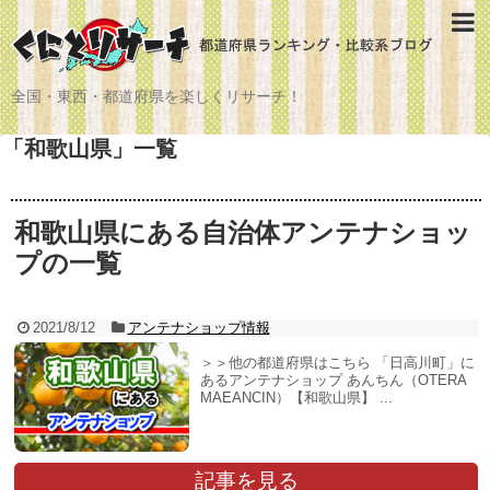
全国・東西・都道府県を楽しくリサーチ！
「
和歌山県
」
一覧
和歌山県にある自治体アンテナショッ
プの一覧
2021/8/12
アンテナショップ情報
＞＞他の都道府県はこちら 「日高川町」に
あるアンテナショップ あんちん（OTERA
MAEANCIN）【和歌山県】 ...
記事を見る