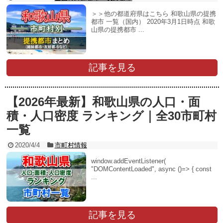
＞＞他の都道府県はこちら 和歌山県の提携
都市 一覧（国内） 2020年3月1日時点 和歌
山県の提携都市 ...
記事を見る
【2026年最新】和歌山県の人口・面
積・人口密度 ランキング｜全30市町村
一覧
2020/4/4
市町村情報
window.addEventListener(
"DOMContentLoaded", async ()=> { const
...
記事を見る