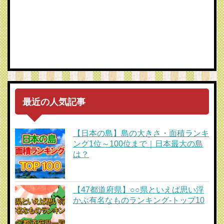
最近の人気記事
【日本の島】島の大きさ・面積ランキ
ング1位～100位まで｜日本最大の島
は？
【47都道府県】○○県といえば思い浮
かぶ有名なものランキング-トップ10