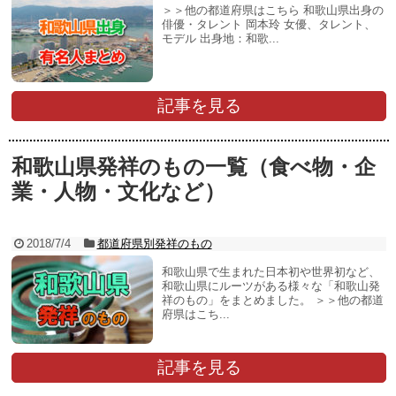
＞＞他の都道府県はこちら 和歌山県出身の
俳優・タレント 岡本玲 女優、タレント、
モデル 出身地：和歌...
記事を見る
和歌山県発祥のもの一覧（食べ物・企
業・人物・文化など）
2018/7/4
都道府県別発祥のもの
和歌山県で生まれた日本初や世界初など、
和歌山県にルーツがある様々な「和歌山発
祥のもの」をまとめました。 ＞＞他の都道
府県はこち...
記事を見る