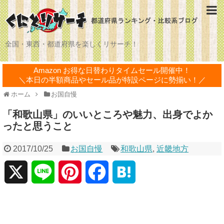
全国・東西・都道府県を楽しくリサーチ！
Amazon お得な日替わりタイムセール開催中！
＼本日の半額商品やセール品が特設ページに勢揃い！／
ホーム
お国自慢
「和歌山県」のいいところや魅力、出身でよか
ったと思うこと
2017/10/25
お国自慢
和歌山県
,
近畿地方
X
L
P
F
H
i
i
a
a
n
n
c
t