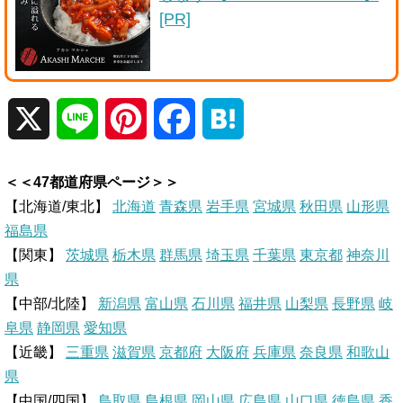
[PR]
X
L
P
F
H
i
i
a
a
＜＜47都道府県ページ＞＞
n
n
c
t
【北海道/東北】
北海道
青森県
岩手県
宮城県
秋田県
山形県
福島県
e
t
e
e
【関東】
茨城県
栃木県
群馬県
埼玉県
千葉県
東京都
神奈川
県
e
b
n
【中部/北陸】
新潟県
富山県
石川県
福井県
山梨県
長野県
岐
r
o
a
阜県
静岡県
愛知県
【近畿】
三重県
滋賀県
京都府
大阪府
兵庫県
奈良県
和歌山
e
o
県
【中国/四国】
鳥取県
島根県
岡山県
広島県
山口県
徳島県
香