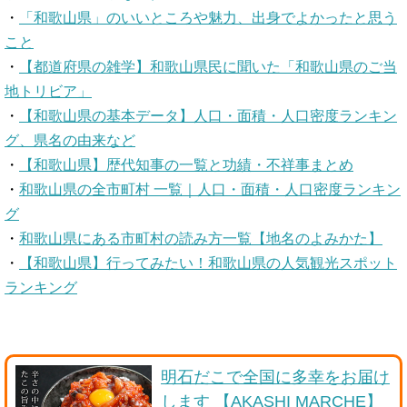
・
「和歌山県」のいいところや魅力、出身でよかったと思う
こと
・
【都道府県の雑学】和歌山県民に聞いた「和歌山県のご当
地トリビア」
・
【和歌山県の基本データ】人口・面積・人口密度ランキン
グ、県名の由来など
・
【和歌山県】歴代知事の一覧と功績・不祥事まとめ
・
和歌山県の全市町村 一覧｜人口・面積・人口密度ランキン
グ
・
和歌山県にある市町村の読み方一覧【地名のよみかた】
・
【和歌山県】行ってみたい！和歌山県の人気観光スポット
ランキング
明石だこで全国に多幸をお届け
します 【AKASHI MARCHE】