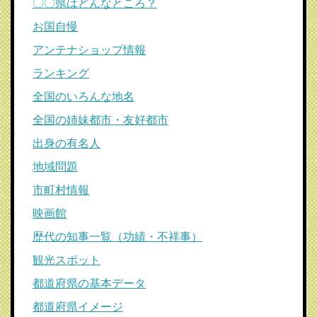
〇〇県はどんなところ？
お国自慢
アンテナショップ情報
ランキング
全国のいろんな地名
全国の姉妹都市・友好都市
出身の有名人
地域問題
市町村情報
映画館
歴代の知事一覧（功績・不祥事）
観光スポット
都道府県の基本データ
都道府県イメージ