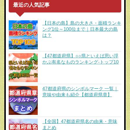
最近の人気記事
【日本の島】島の大きさ・面積ランキ
ング1位～100位まで｜日本最大の島
は？
【47都道府県】○○県といえば思い浮
かぶ有名なものランキング-トップ10
47都道府県のシンボルマーク 一覧｜
意味や由来も紹介【都道府県章】
【全国】47都道府県名の由来・意味
まとめ