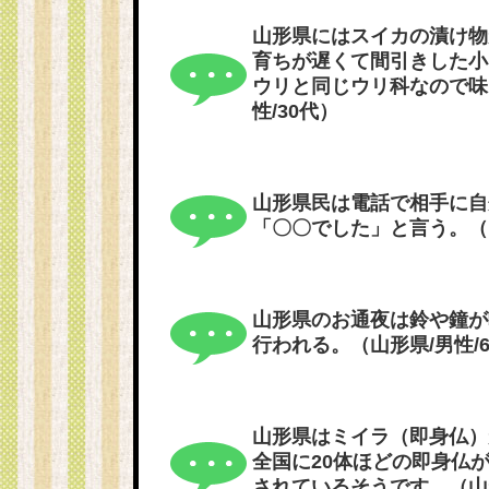
山形県にはスイカの漬け物
育ちが遅くて間引きした小
ウリと同じウリ科なので味
性/30代）
山形県民は電話で相手に自
「〇〇でした」と言う。（山
山形県のお通夜は鈴や鐘が
行われる。（山形県/男性/
山形県はミイラ（即身仏）
全国に20体ほどの即身仏
されているそうです。（山形