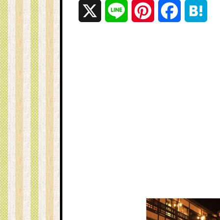
X
L
P
F
H
i
i
a
a
n
n
c
t
e
t
e
e
e
b
n
r
o
a
e
o
s
k
t