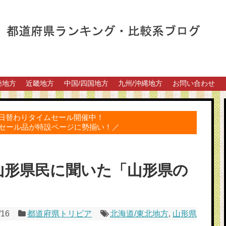
陸地方
近畿地方
中国/四国地方
九州/沖縄地方
お問い合わせ
得な日替わりタイムセール開催中！
セール品が特設ページに勢揃い！／
山形県民に聞いた「山形県の
/16
都道府県トリビア
北海道/東北地方
,
山形県