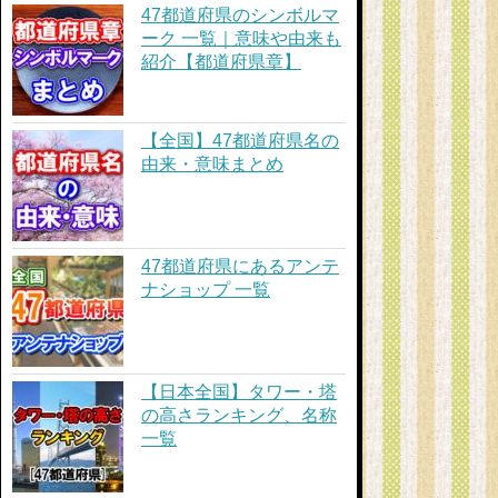
47都道府県のシンボルマ
ーク 一覧｜意味や由来も
紹介【都道府県章】
【全国】47都道府県名の
由来・意味まとめ
47都道府県にあるアンテ
ナショップ 一覧
【日本全国】タワー・塔
の高さランキング、名称
一覧