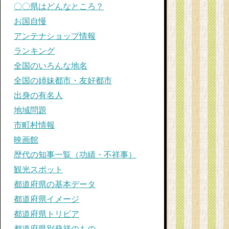
〇〇県はどんなところ？
お国自慢
アンテナショップ情報
ランキング
全国のいろんな地名
全国の姉妹都市・友好都市
出身の有名人
地域問題
市町村情報
映画館
歴代の知事一覧（功績・不祥事）
観光スポット
都道府県の基本データ
都道府県イメージ
都道府県トリビア
都道府県別発祥のもの