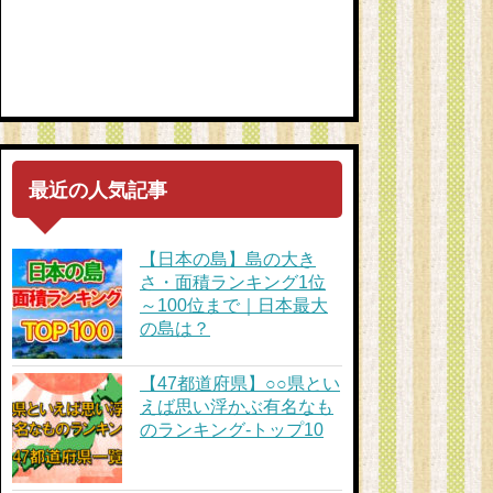
最近の人気記事
【日本の島】島の大き
さ・面積ランキング1位
～100位まで｜日本最大
の島は？
【47都道府県】○○県とい
えば思い浮かぶ有名なも
のランキング-トップ10