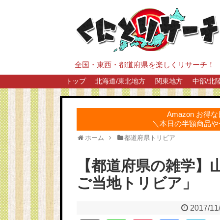
全国・東西・都道府県を楽しくリサーチ！
トップ
北海道/東北地方
関東地方
中部/北
Amazon お
＼本日の半額商品や
ホーム
都道府県トリビア
【都道府県の雑学】
ご当地トリビア」
2017/11