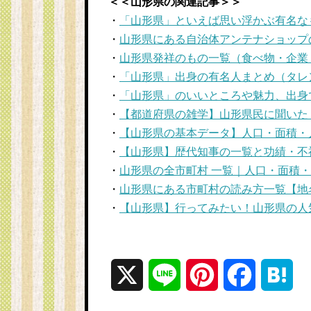
＜＜山形県の関連記事＞＞
・
「山形県」といえば思い浮かぶ有名なも
・
山形県にある自治体アンテナショップ
・
山形県発祥のもの一覧（食べ物・企業
・
「山形県」出身の有名人まとめ（タレ
・
「山形県」のいいところや魅力、出身
・
【都道府県の雑学】山形県民に聞いた
・
【山形県の基本データ】人口・面積・
・
【山形県】歴代知事の一覧と功績・不
・
山形県の全市町村 一覧｜人口・面積
・
山形県にある市町村の読み方一覧【地
・
【山形県】行ってみたい！山形県の人
X
L
P
F
H
i
i
a
a