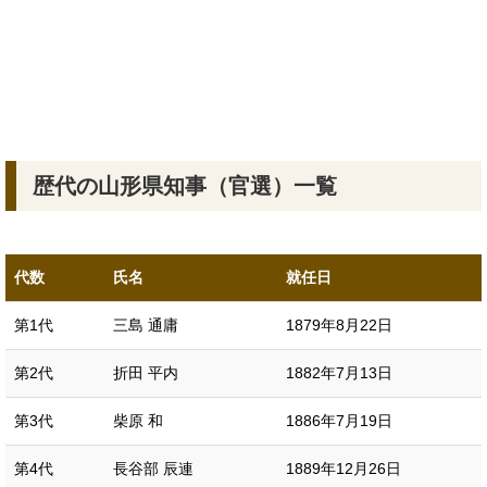
歴代の山形県知事（官選）一覧
代数
氏名
就任日
第1代
三島 通庸
1879年8月22日
第2代
折田 平内
1882年7月13日
第3代
柴原 和
1886年7月19日
第4代
長谷部 辰連
1889年12月26日