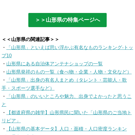
＞＞山形県の特集ページへ
＜＜山形県の関連記事＞＞
・
「山形県」といえば思い浮かぶ有名なものランキング-トッ
プ10
・
山形県にある自治体アンテナショップの一覧
・
山形県発祥のもの一覧（食べ物・企業・人物・文化など）
・
「山形県」出身の有名人まとめ（タレント・芸能人・歌
手・スポーツ選手など）
・
「山形県」のいいところや魅力、出身でよかったと思うこ
と
・
【都道府県の雑学】山形県民に聞いた「山形県のご当地ト
リビア」
・
【山形県の基本データ】人口・面積・人口密度ランキン