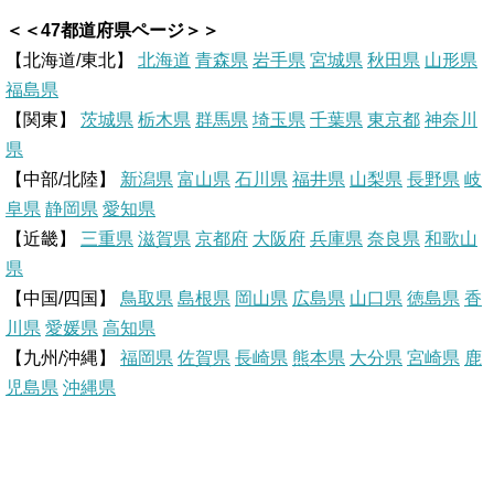
i
i
a
a
＜＜47都道府県ページ＞＞
n
n
c
t
【北海道/東北】
北海道
青森県
岩手県
宮城県
秋田県
山形県
福島県
e
t
e
e
【関東】
茨城県
栃木県
群馬県
埼玉県
千葉県
東京都
神奈川
県
e
b
n
【中部/北陸】
新潟県
富山県
石川県
福井県
山梨県
長野県
岐
r
o
a
阜県
静岡県
愛知県
【近畿】
三重県
滋賀県
京都府
大阪府
兵庫県
奈良県
和歌山
e
o
県
【中国/四国】
鳥取県
島根県
岡山県
広島県
山口県
徳島県
香
s
k
川県
愛媛県
高知県
【九州/沖縄】
福岡県
佐賀県
t
長崎県
熊本県
大分県
宮崎県
鹿
児島県
沖縄県