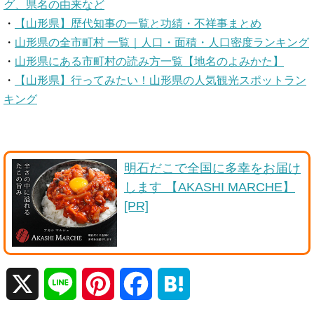
グ、県名の由来など
・
【山形県】歴代知事の一覧と功績・不祥事まとめ
・
山形県の全市町村 一覧｜人口・面積・人口密度ランキング
・
山形県にある市町村の読み方一覧【地名のよみかた】
・
【山形県】行ってみたい！山形県の人気観光スポットラン
キング
明石だこで全国に多幸をお届け
します 【AKASHI MARCHE】
[PR]
X
L
P
F
H