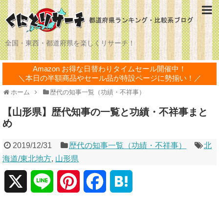
全国・東西・都道府県を楽しくリサーチ！
Amazon お得な日替わりタイムセール開催中！
＼本日の半額商品やセール品が特設ページに勢揃い！／
ホーム
歴代の知事一覧（功績・不祥事）
【山形県】歴代知事の一覧と功績・不祥事まと
め
2019/12/31
歴代の知事一覧（功績・不祥事）
北
海道/東北地方
,
山形県
X
L
P
F
H
i
i
a
a