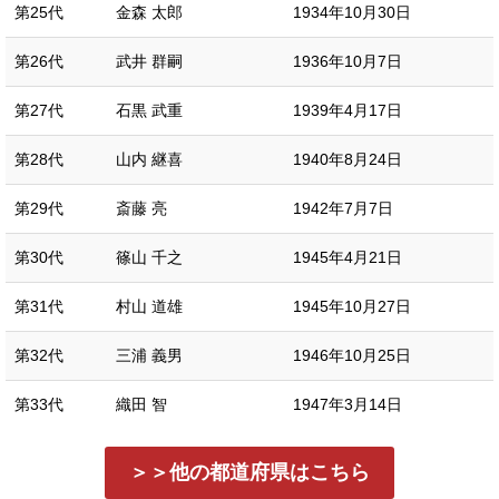
第25代
金森 太郎
1934年10月30日
第26代
武井 群嗣
1936年10月7日
第27代
石黒 武重
1939年4月17日
第28代
山内 継喜
1940年8月24日
第29代
斎藤 亮
1942年7月7日
第30代
篠山 千之
1945年4月21日
第31代
村山 道雄
1945年10月27日
第32代
三浦 義男
1946年10月25日
第33代
織田 智
1947年3月14日
＞＞他の都道府県はこちら