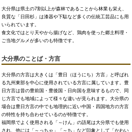
大分県は県土の7割以上が森林であることから林業も栄え、
良質な「日田杉」は漆器や下駄など多くの伝統工芸品にも用
いられています。
食文化ではとり天やから揚げなど、鶏肉を使った郷土料理・
ご当地グルメが多いのも特徴です。
大分県のことば・方言
大分県の方言は大きくは「豊日（ほうにち）方言」と呼ばれ
る九州東部を中心に使用されている方言に属しています。豊
日方言は昔の豊前国・豊後国・日向国を意味するもので、同
じ方言でも地域によって様々な違いが見られます。大分県の
場合は豊日方言の中でも地理的に近い中国・四国地方の方言
の特性を持ち合わせているのが特徴です。
福岡県でよく使用される「～けん」の語尾は大分県でも使用
され、他には「～っちゃ」「～ち」など印象として「かわい