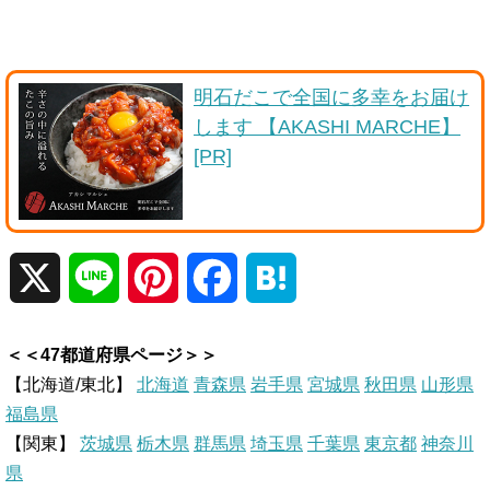
明石だこで全国に多幸をお届け
します 【AKASHI MARCHE】
[PR]
X
L
P
F
H
i
i
a
a
＜＜47都道府県ページ＞＞
n
n
c
t
【北海道/東北】
北海道
青森県
岩手県
宮城県
秋田県
山形県
福島県
e
t
e
e
【関東】
茨城県
栃木県
群馬県
埼玉県
千葉県
東京都
神奈川
県
e
b
n