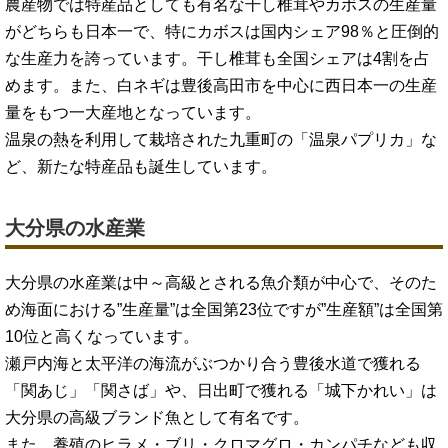
農産物では特産品としても有名な干し椎茸やカボスの生産量
がどちらも日本一で、特にカボスは国内シェア98％と圧倒的
な生産力を誇っています。干し椎茸も全国シェアは4割を占
めます。また、白ネギは豊後高田市を中心に西日本一の生産
量をもつ一大産地となっています。
温泉の熱を利用して栽培された九重町の「温泉パプリカ」な
ど、新たな特産品も誕生しています。
大分県の水産業
大分県の水産業は中～高級とされる魚介類が中心で、そのた
め海面における”生産量”は全国第23位ですが”生産額”は全国第
10位と高くなっています。
瀬戸内海と太平洋の海流がぶつかり合う豊後水道で獲れる
「関あじ」「関さば」や、日出町で獲れる「城下かれい」は
大分県の高級ブランド魚として有名です。
また、養殖のヒラメ・ブリ・クロマグロ・カンパチなども収