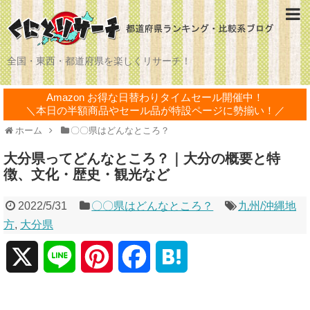
全国・東西・都道府県を楽しくリサーチ！
Amazon お得な日替わりタイムセール開催中！
＼本日の半額商品やセール品が特設ページに勢揃い！／
ホーム
〇〇県はどんなところ？
大分県ってどんなところ？｜大分の概要と特
徴、文化・歴史・観光など
2022/5/31
〇〇県はどんなところ？
九州/沖縄地
方
,
大分県
X
L
P
F
H
i
i
a
a