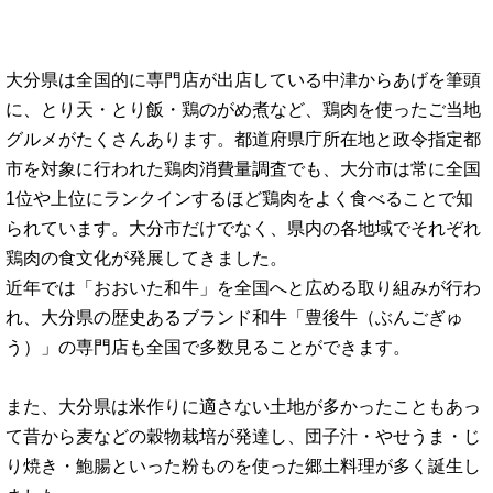
大分県は全国的に専門店が出店している中津からあげを筆頭
に、とり天・とり飯・鶏のがめ煮など、鶏肉を使ったご当地
グルメがたくさんあります。都道府県庁所在地と政令指定都
市を対象に行われた鶏肉消費量調査でも、大分市は常に全国
1位や上位にランクインするほど鶏肉をよく食べることで知
られています。大分市だけでなく、県内の各地域でそれぞれ
鶏肉の食文化が発展してきました。
近年では「おおいた和牛」を全国へと広める取り組みが行わ
れ、大分県の歴史あるブランド和牛「豊後牛（ぶんごぎゅ
う）」の専門店も全国で多数見ることができます。
また、大分県は米作りに適さない土地が多かったこともあっ
て昔から麦などの穀物栽培が発達し、団子汁・やせうま・じ
り焼き・鮑腸といった粉ものを使った郷土料理が多く誕生し