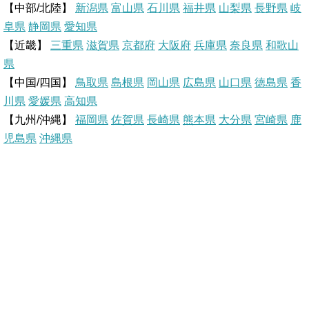
【中部/北陸】
新潟県
富山県
石川県
福井県
山梨県
長野県
岐
r
o
a
阜県
静岡県
愛知県
【近畿】
三重県
滋賀県
京都府
大阪府
兵庫県
奈良県
和歌山
e
o
県
【中国/四国】
鳥取県
島根県
岡山県
広島県
山口県
徳島県
香
s
k
川県
愛媛県
高知県
【九州/沖縄】
福岡県
佐賀県
t
長崎県
熊本県
大分県
宮崎県
鹿
児島県
沖縄県