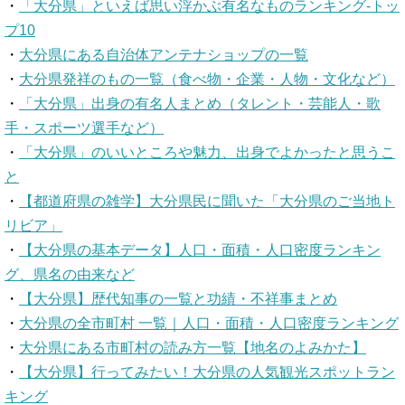
・
「大分県」といえば思い浮かぶ有名なものランキング-トッ
プ10
・
大分県にある自治体アンテナショップの一覧
・
大分県発祥のもの一覧（食べ物・企業・人物・文化など）
・
「大分県」出身の有名人まとめ（タレント・芸能人・歌
手・スポーツ選手など）
・
「大分県」のいいところや魅力、出身でよかったと思うこ
と
・
【都道府県の雑学】大分県民に聞いた「大分県のご当地ト
リビア」
・
【大分県の基本データ】人口・面積・人口密度ランキン
グ、県名の由来など
・
【大分県】歴代知事の一覧と功績・不祥事まとめ
・
大分県の全市町村 一覧｜人口・面積・人口密度ランキング
・
大分県にある市町村の読み方一覧【地名のよみかた】
・
【大分県】行ってみたい！大分県の人気観光スポットラン
キング