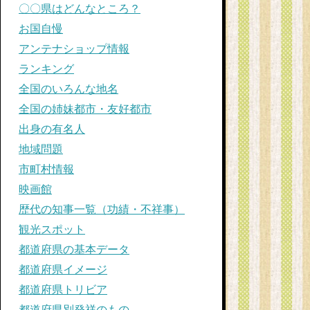
〇〇県はどんなところ？
お国自慢
アンテナショップ情報
ランキング
全国のいろんな地名
全国の姉妹都市・友好都市
出身の有名人
地域問題
市町村情報
映画館
歴代の知事一覧（功績・不祥事）
観光スポット
都道府県の基本データ
都道府県イメージ
都道府県トリビア
都道府県別発祥のもの