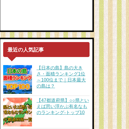
最近の人気記事
【日本の島】島の大き
さ・面積ランキング1位
～100位まで｜日本最大
の島は？
【47都道府県】○○県とい
えば思い浮かぶ有名なも
のランキング-トップ10