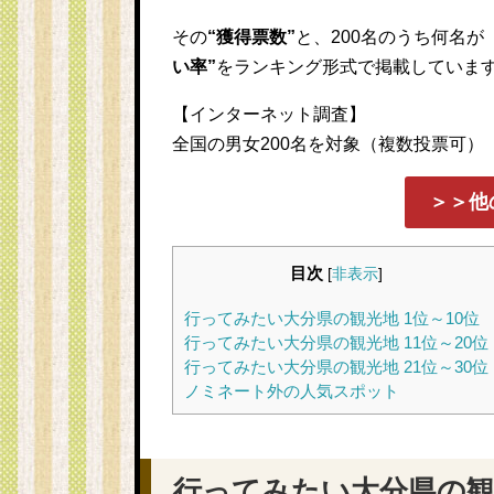
その
“獲得票数”
と、200名のうち何名
い率”
をランキング形式で掲載していま
【インターネット調査】
全国の男女200名を対象（複数投票可）
＞＞他
目次
[
非表示
]
行ってみたい大分県の観光地 1位～10位
行ってみたい大分県の観光地 11位～20位
行ってみたい大分県の観光地 21位～30位
ノミネート外の人気スポット
行ってみたい大分県の観光