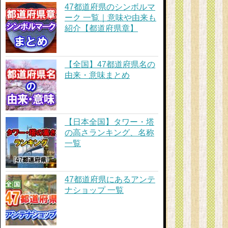
47都道府県のシンボルマ
ーク 一覧｜意味や由来も
紹介【都道府県章】
【全国】47都道府県名の
由来・意味まとめ
【日本全国】タワー・塔
の高さランキング、名称
一覧
47都道府県にあるアンテ
ナショップ 一覧