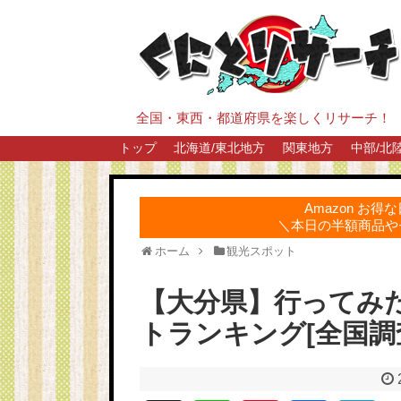
全国・東西・都道府県を楽しくリサーチ！
トップ
北海道/東北地方
関東地方
中部/北
Amazon お
＼本日の半額商品や
ホーム
観光スポット
【大分県】行ってみ
トランキング[全国調