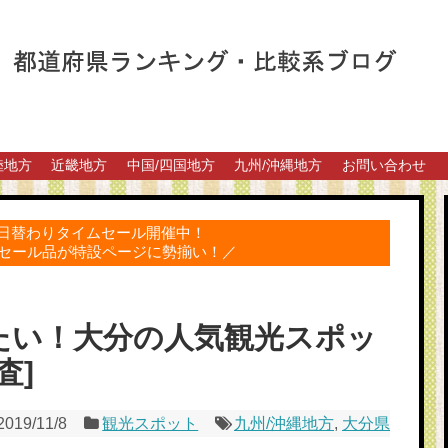
陸地方
近畿地方
中国/四国地方
九州/沖縄地方
お問い合わせ
得な日替わりタイムセール開催中！
セール品が特設ページに勢揃い！／
たい！大分の人気観光スポッ
査]
2019/11/8
観光スポット
九州/沖縄地方
,
大分県