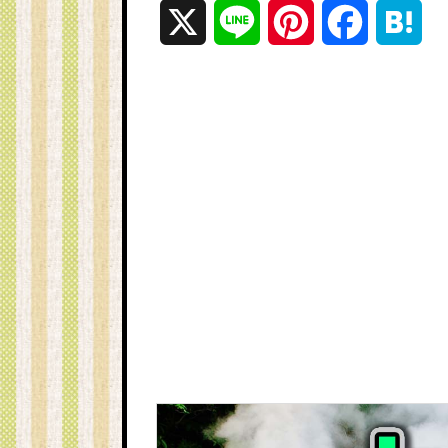
X
L
P
F
H
i
i
a
a
n
n
c
t
e
t
e
e
e
b
n
r
o
a
e
o
s
k
t