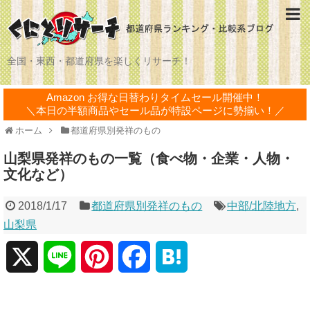
全国・東西・都道府県を楽しくリサーチ！
Amazon お得な日替わりタイムセール開催中！
＼本日の半額商品やセール品が特設ページに勢揃い！／
ホーム
都道府県別発祥のもの
山梨県発祥のもの一覧（食べ物・企業・人物・
文化など）
2018/1/17
都道府県別発祥のもの
中部/北陸地方
,
山梨県
X
L
P
F
H
i
i
a
a