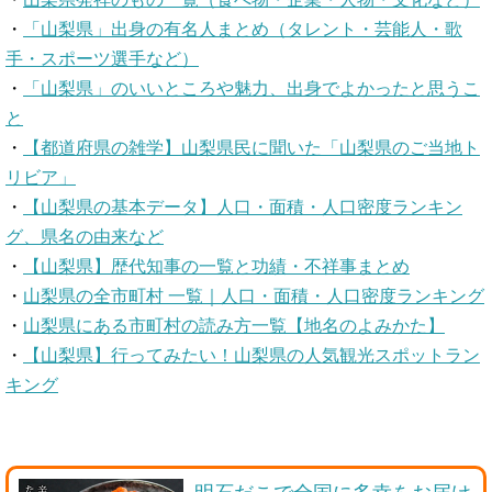
・
「山梨県」出身の有名人まとめ（タレント・芸能人・歌
手・スポーツ選手など）
・
「山梨県」のいいところや魅力、出身でよかったと思うこ
と
・
【都道府県の雑学】山梨県民に聞いた「山梨県のご当地ト
リビア」
・
【山梨県の基本データ】人口・面積・人口密度ランキン
グ、県名の由来など
・
【山梨県】歴代知事の一覧と功績・不祥事まとめ
・
山梨県の全市町村 一覧｜人口・面積・人口密度ランキング
・
山梨県にある市町村の読み方一覧【地名のよみかた】
・
【山梨県】行ってみたい！山梨県の人気観光スポットラン
キング