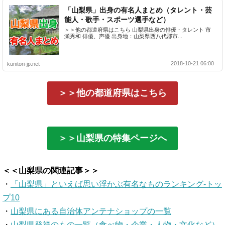
「山梨県」出身の有名人まとめ（タレント・芸
能人・歌手・スポーツ選手など）
＞＞他の都道府県はこちら 山梨県出身の俳優・タレント 市
瀬秀和 俳優、声優 出身地：山梨県西八代郡市...
2018-10-21 06:00
kunitori-jp.net
＞＞他の都道府県はこちら
＞＞山梨県の特集ページへ
＜＜山梨県の関連記事＞＞
・
「山梨県」といえば思い浮かぶ有名なものランキング-トッ
プ10
・
山梨県にある自治体アンテナショップの一覧
・
山梨県発祥のもの一覧（食べ物・企業・人物・文化など）