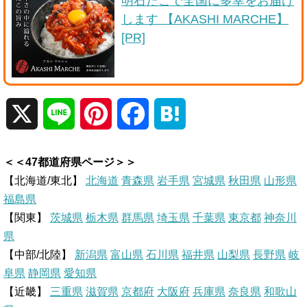
明石だこで全国に多幸をお届け
します 【AKASHI MARCHE】
[PR]
X
L
P
F
H
i
i
a
a
＜＜47都道府県ページ＞＞
n
n
c
t
【北海道/東北】
北海道
青森県
岩手県
宮城県
秋田県
山形県
福島県
e
t
e
e
【関東】
茨城県
栃木県
群馬県
埼玉県
千葉県
東京都
神奈川
県
e
b
n
【中部/北陸】
新潟県
富山県
石川県
福井県
山梨県
長野県
岐
r
o
a
阜県
静岡県
愛知県
【近畿】
三重県
滋賀県
京都府
大阪府
兵庫県
奈良県
和歌山
e
o