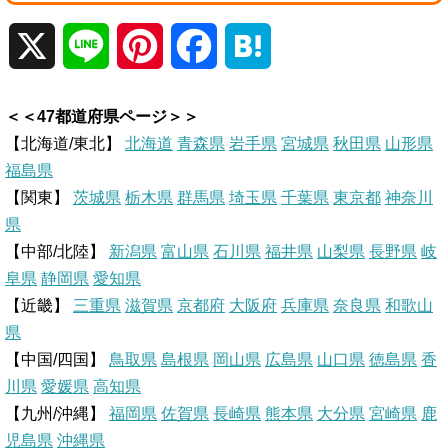
X
L
P
F
H
i
i
a
a
＜＜47都道府県ページ＞＞
n
n
c
t
【北海道/東北】
北海道
青森県
岩手県
宮城県
秋田県
山形県
福島県
e
t
e
e
【関東】
茨城県
栃木県
群馬県
埼玉県
千葉県
東京都
神奈川
県
e
b
n
【中部/北陸】
新潟県
富山県
石川県
福井県
山梨県
長野県
岐
r
o
a
阜県
静岡県
愛知県
【近畿】
三重県
滋賀県
京都府
大阪府
兵庫県
奈良県
和歌山
e
o
県
【中国/四国】
鳥取県
島根県
岡山県
広島県
山口県
徳島県
香
s
k
川県
愛媛県
高知県
【九州/沖縄】
福岡県
佐賀県
t
長崎県
熊本県
大分県
宮崎県
鹿
児島県
沖縄県