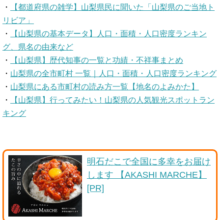
・
【都道府県の雑学】山梨県民に聞いた「山梨県のご当地ト
リビア」
・
【山梨県の基本データ】人口・面積・人口密度ランキン
グ、県名の由来など
・
【山梨県】歴代知事の一覧と功績・不祥事まとめ
・
山梨県の全市町村 一覧｜人口・面積・人口密度ランキング
・
山梨県にある市町村の読み方一覧【地名のよみかた】
・
【山梨県】行ってみたい！山梨県の人気観光スポットラン
キング
明石だこで全国に多幸をお届け
します 【AKASHI MARCHE】
[PR]