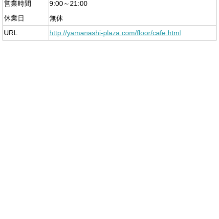
営業時間
9:00～21:00
休業日
無休
URL
http://yamanashi-plaza.com/floor/cafe.html