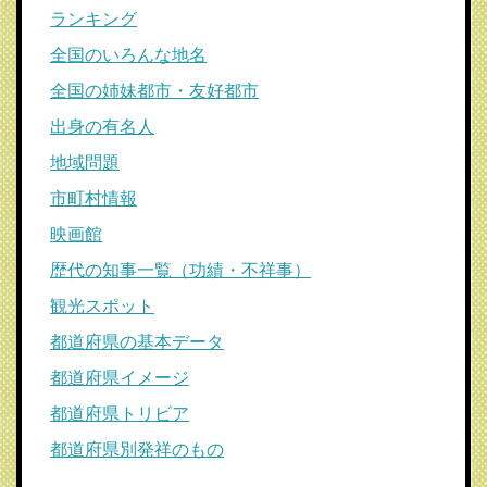
ランキング
全国のいろんな地名
全国の姉妹都市・友好都市
出身の有名人
地域問題
市町村情報
映画館
歴代の知事一覧（功績・不祥事）
観光スポット
都道府県の基本データ
都道府県イメージ
都道府県トリビア
都道府県別発祥のもの