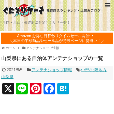
全国・東西・都道府県を楽しくリサーチ！
Amazon お得な日替わりタイムセール開催中！
＼本日の半額商品やセール品が特設ページに勢揃い！／
ホーム
アンテナショップ情報
山梨県にある自治体アンテナショップの一覧
2021/8/5
アンテナショップ情報
中部/北陸地方
,
山梨県
X
L
P
F
H
i
i
a
a
n
n
c
t