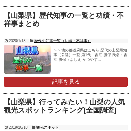
【山梨県】歴代知事の一覧と功績・不
祥事まとめ
2020/1/18
歴代の知事一覧（功績・不祥事）
＞＞他の都道府県はこちら 歴代の山梨県知
事（公選）一覧 第1代 吉江 勝保 氏名：吉
江 勝保（よしえ かつやす...
記事を見る
【山梨県】行ってみたい！山梨の人気
観光スポットランキング[全国調査]
2019/10/18
観光スポット