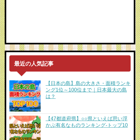
最近の人気記事
【日本の島】島の大きさ・面積ランキ
ング1位～100位まで｜日本最大の島
は？
【47都道府県】○○県といえば思い浮
かぶ有名なものランキング-トップ10