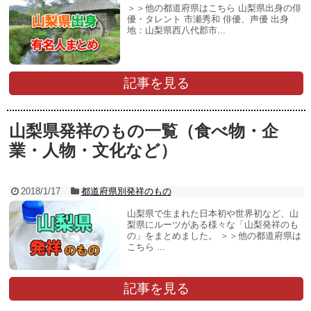
＞＞他の都道府県はこちら 山梨県出身の俳
優・タレント 市瀬秀和 俳優、声優 出身
地：山梨県西八代郡市...
記事を見る
山梨県発祥のもの一覧（食べ物・企
業・人物・文化など）
2018/1/17
都道府県別発祥のもの
山梨県で生まれた日本初や世界初など、山
梨県にルーツがある様々な「山梨発祥のも
の」をまとめました。 ＞＞他の都道府県は
こちら ...
記事を見る