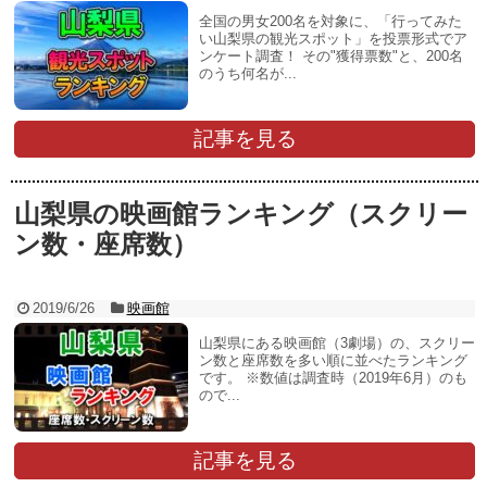
全国の男女200名を対象に、「行ってみた
い山梨県の観光スポット」を投票形式でア
ンケート調査！ その"獲得票数"と、200名
のうち何名が...
記事を見る
山梨県の映画館ランキング（スクリー
ン数・座席数）
2019/6/26
映画館
山梨県にある映画館（3劇場）の、スクリー
ン数と座席数を多い順に並べたランキング
です。 ※数値は調査時（2019年6月）のも
ので...
記事を見る