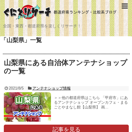
全国・東西・都道府県を楽しくリサーチ！
「
山梨県
」
一覧
山梨県にある自治体アンテナショップ
の一覧
2021/8/5
アンテナショップ情報
＞＞他の都道府県はこちら 「甲府市」にあ
るアンテナショップ オープンカフェ・まる
ごとやまなし館【山梨県】 画...
記事を見る