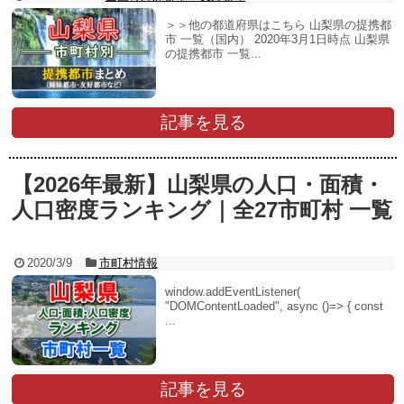
＞＞他の都道府県はこちら 山梨県の提携都
市 一覧（国内） 2020年3月1日時点 山梨県
の提携都市 一覧...
記事を見る
【2026年最新】山梨県の人口・面積・
人口密度ランキング｜全27市町村 一覧
2020/3/9
市町村情報
window.addEventListener(
"DOMContentLoaded", async ()=> { const
...
記事を見る