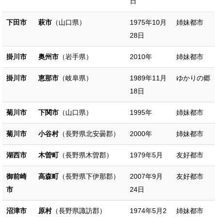
日
下田市
萩市
（山口県）
1975年10月
姉妹都市
28日
掛川市
奥州市
（岩手県）
2010年
姉妹都市
掛川市
恵那市
（岐阜県）
1989年11月
ゆかりの郷
18日
菊川市
下関市
（山口県）
1995年
姉妹都市
菊川市
小谷村
（長野県北安曇郡）
2000年
姉妹都市
湖西市
木曽町
（長野県木曽郡）
1979年5月
友好都市
御前崎
高森町
（長野県下伊那郡）
2007年9月
友好都市
市
24日
沼津市
原村
（長野県諏訪郡）
1974年5月2
姉妹都市