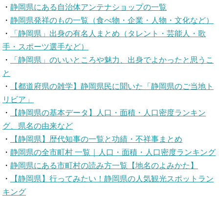
・
静岡県にある自治体アンテナショップの一覧
・
静岡県発祥のもの一覧（食べ物・企業・人物・文化など）
・
「静岡県」出身の有名人まとめ（タレント・芸能人・歌
手・スポーツ選手など）
・
「静岡県」のいいところや魅力、出身でよかったと思うこ
と
・
【都道府県の雑学】静岡県民に聞いた「静岡県のご当地ト
リビア」
・
【静岡県の基本データ】人口・面積・人口密度ランキン
グ、県名の由来など
・
【静岡県】歴代知事の一覧と功績・不祥事まとめ
・
静岡県の全市町村 一覧｜人口・面積・人口密度ランキング
・
静岡県にある市町村の読み方一覧【地名のよみかた】
・
【静岡県】行ってみたい！静岡県の人気観光スポットラン
キング