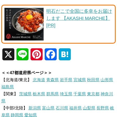
明石だこで全国に多幸をお届け
します 【AKASHI MARCHE】
[PR]
X
L
P
F
H
i
i
a
a
＜＜47都道府県ページ＞＞
n
n
c
t
【北海道/東北】
北海道
青森県
岩手県
宮城県
秋田県
山形県
福島県
e
t
e
e
【関東】
茨城県
栃木県
群馬県
埼玉県
千葉県
東京都
神奈川
県
e
b
n
【中部/北陸】
新潟県
富山県
石川県
福井県
山梨県
長野県
岐
r
o
a
阜県
静岡県
愛知県