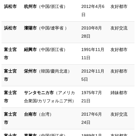
浜松市
杭州市
（中国/浙江省）
2012年4月6
友好都市
日
浜松市
瀋陽市
（中国/遼寧省 ）
2010年8月
友好交流
28日
富士宮
紹興市
（中国/浙江省）
1991年11月
友好都市
市
11日
富士宮
栄州市
（韓国/慶尚北道）
2012年11月
友好都市
市
5日
富士宮
サンタモニカ市
（アメリカ
1975年7月
姉妹都市
市
合衆国/カリフォルニア州）
21日
富士宮
台南市
（台湾）
2017年6月
友好交流
市
24日
富士市
嘉興市
（中国/浙江省）
1989年1月
友好都市