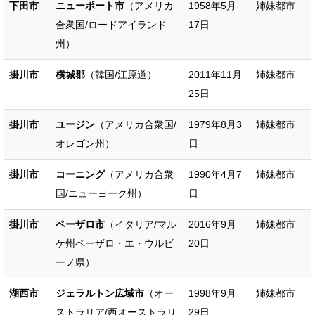
下田市
ニューポート市
（アメリカ
1958年5月
姉妹都市
合衆国/ロードアイランド
17日
州）
掛川市
横城郡
（韓国/江原道）
2011年11月
姉妹都市
25日
掛川市
ユージン
（アメリカ合衆国/
1979年8月3
姉妹都市
オレゴン州）
日
掛川市
コーニング
（アメリカ合衆
1990年4月7
姉妹都市
国/ニューヨーク州）
日
掛川市
ペーザロ市
（イタリア/マル
2016年9月
姉妹都市
ケ州ペーザロ・エ・ウルビ
20日
ーノ県）
湖西市
ジェラルトン広域市
（オー
1998年9月
姉妹都市
ストラリア/西オーストラリ
29日