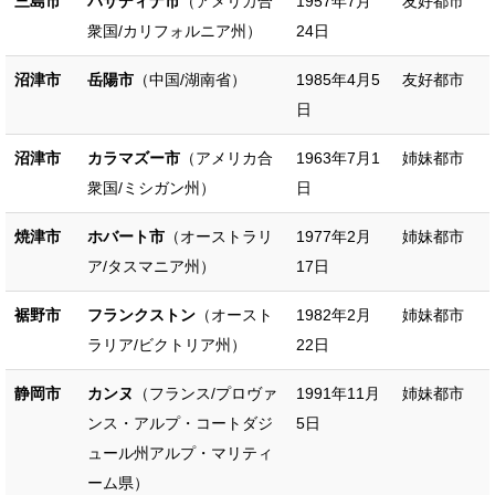
三島市
パサディナ市
（アメリカ合
1957年7月
友好都市
衆国/カリフォルニア州）
24日
沼津市
岳陽市
（中国/湖南省）
1985年4月5
友好都市
日
沼津市
カラマズー市
（アメリカ合
1963年7月1
姉妹都市
衆国/ミシガン州）
日
焼津市
ホバート市
（オーストラリ
1977年2月
姉妹都市
ア/タスマニア州）
17日
裾野市
フランクストン
（オースト
1982年2月
姉妹都市
ラリア/ビクトリア州）
22日
静岡市
カンヌ
（フランス/プロヴァ
1991年11月
姉妹都市
ンス・アルプ・コートダジ
5日
ュール州アルプ・マリティ
ーム県）