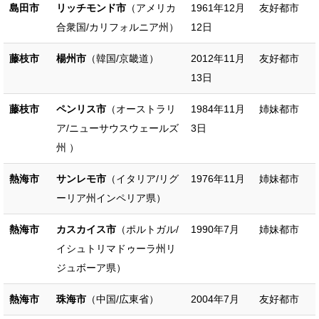
島田市
リッチモンド市
（アメリカ
1961年12月
友好都市
合衆国/カリフォルニア州）
12日
藤枝市
楊州市
（韓国/京畿道）
2012年11月
友好都市
13日
藤枝市
ペンリス市
（オーストラリ
1984年11月
姉妹都市
ア/ニューサウスウェールズ
3日
州 ）
熱海市
サンレモ市
（イタリア/リグ
1976年11月
姉妹都市
ーリア州インペリア県）
熱海市
カスカイス市
（ポルトガル/
1990年7月
姉妹都市
イシュトリマドゥーラ州リ
ジュボーア県）
熱海市
珠海市
（中国/広東省）
2004年7月
友好都市