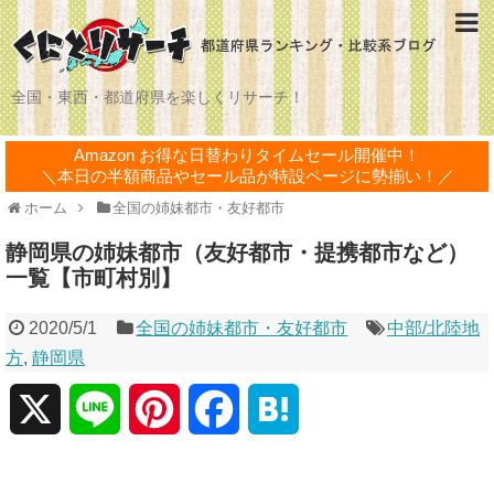
全国・東西・都道府県を楽しくリサーチ！
Amazon お得な日替わりタイムセール開催中！
＼本日の半額商品やセール品が特設ページに勢揃い！／
ホーム
全国の姉妹都市・友好都市
静岡県の姉妹都市（友好都市・提携都市など）
一覧【市町村別】
2020/5/1
全国の姉妹都市・友好都市
中部/北陸地
方
,
静岡県
X
L
P
F
H
i
i
a
a