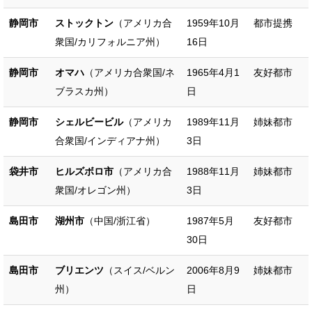
静岡市
ストックトン
（アメリカ合
1959年10月
都市提携
衆国/カリフォルニア州）
16日
静岡市
オマハ
（アメリカ合衆国/ネ
1965年4月1
友好都市
ブラスカ州）
日
静岡市
シェルビービル
（アメリカ
1989年11月
姉妹都市
合衆国/インディアナ州）
3日
袋井市
ヒルズボロ市
（アメリカ合
1988年11月
姉妹都市
衆国/オレゴン州）
3日
島田市
湖州市
（中国/浙江省）
1987年5月
友好都市
30日
島田市
ブリエンツ
（スイス/ベルン
2006年8月9
姉妹都市
州）
日