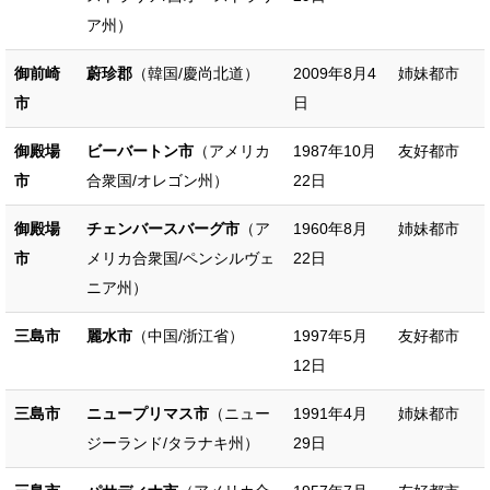
ア州）
御前崎
蔚珍郡
（韓国/慶尚北道）
2009年8月4
姉妹都市
市
日
御殿場
ビーバートン市
（アメリカ
1987年10月
友好都市
市
合衆国/オレゴン州）
22日
御殿場
チェンバースバーグ市
（ア
1960年8月
姉妹都市
市
メリカ合衆国/ペンシルヴェ
22日
ニア州）
三島市
麗水市
（中国/浙江省）
1997年5月
友好都市
12日
三島市
ニュープリマス市
（ニュー
1991年4月
姉妹都市
ジーランド/タラナキ州）
29日