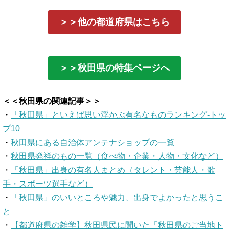
＞＞他の都道府県はこちら
＞＞秋田県の特集ページへ
＜＜秋田県の関連記事＞＞
・
「秋田県」といえば思い浮かぶ有名なものランキング-トッ
プ10
・
秋田県にある自治体アンテナショップの一覧
・
秋田県発祥のもの一覧（食べ物・企業・人物・文化など）
・
「秋田県」出身の有名人まとめ（タレント・芸能人・歌
手・スポーツ選手など）
・
「秋田県」のいいところや魅力、出身でよかったと思うこ
と
・
【都道府県の雑学】秋田県民に聞いた「秋田県のご当地ト