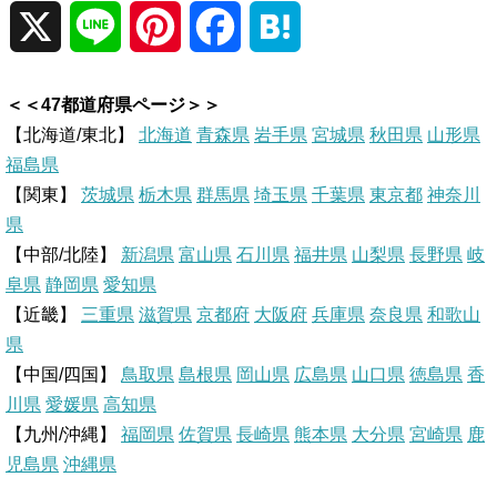
X
L
P
F
H
i
i
a
a
＜＜47都道府県ページ＞＞
n
n
c
t
【北海道/東北】
北海道
青森県
岩手県
宮城県
秋田県
山形県
福島県
e
t
e
e
【関東】
茨城県
栃木県
群馬県
埼玉県
千葉県
東京都
神奈川
県
e
b
n
【中部/北陸】
新潟県
富山県
石川県
福井県
山梨県
長野県
岐
r
o
a
阜県
静岡県
愛知県
【近畿】
三重県
滋賀県
京都府
大阪府
兵庫県
奈良県
和歌山
e
o
県
【中国/四国】
鳥取県
島根県
岡山県
広島県
山口県
徳島県
香
s
k
川県
愛媛県
高知県
【九州/沖縄】
福岡県
佐賀県
t
長崎県
熊本県
大分県
宮崎県
鹿
児島県
沖縄県