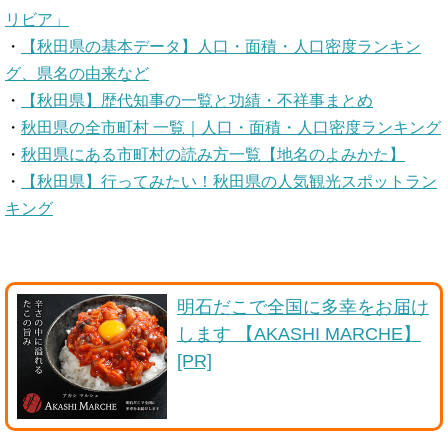
リビア」
・
【秋田県の基本データ】人口・面積・人口密度ランキン
グ、県名の由来など
・
【秋田県】歴代知事の一覧と功績・不祥事まとめ
・
秋田県の全市町村 一覧｜人口・面積・人口密度ランキング
・
秋田県にある市町村の読み方一覧【地名のよみかた】
・
【秋田県】行ってみたい！秋田県の人気観光スポットラン
キング
明石だこで全国に多幸をお届け
します 【AKASHI MARCHE】
[PR]