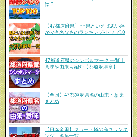
は？
【47都道府県】○○県といえば思い浮
かぶ有名なものランキング-トップ10
47都道府県のシンボルマーク 一覧｜
意味や由来も紹介【都道府県章】
【全国】47都道府県名の由来・意味
まとめ
【日本全国】タワー・塔の高さランキ
ング、名称一覧