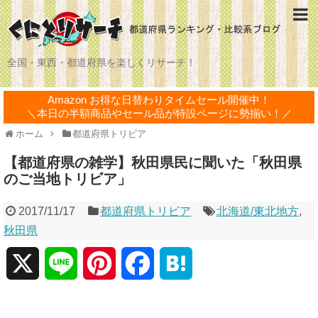
全国・東西・都道府県を楽しくリサーチ！
Amazon お得な日替わりタイムセール開催中！
＼本日の半額商品やセール品が特設ページに勢揃い！／
ホーム
都道府県トリビア
【都道府県の雑学】秋田県民に聞いた「秋田県
のご当地トリビア」
2017/11/17
都道府県トリビア
北海道/東北地方
,
秋田県
X
L
P
F
H
i
i
a
a