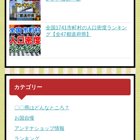
全国1741市町村の人口密度ランキン
グ【全47都道府県】
カテゴリー
〇〇県はどんなところ？
お国自慢
アンテナショップ情報
ランキング