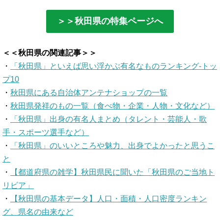
＞＞秋田県の特集ページへ
＜＜秋田県の関連記事＞＞
・
「秋田県」といえば思い浮かぶ有名なものランキング-トッ
プ10
・
秋田県にある自治体アンテナショップの一覧
・
秋田県発祥のもの一覧（食べ物・企業・人物・文化など）
・
「秋田県」出身の有名人まとめ（タレント・芸能人・歌
手・スポーツ選手など）
・
「秋田県」のいいところや魅力、出身でよかったと思うこ
と
・
【都道府県の雑学】秋田県民に聞いた「秋田県のご当地ト
リビア」
・
【秋田県の基本データ】人口・面積・人口密度ランキン
グ、県名の由来など