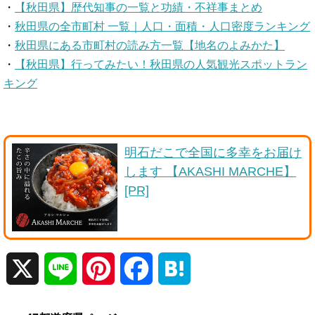
・
【秋田県】歴代知事の一覧と功績・不祥事まとめ
・
秋田県の全市町村 一覧｜人口・面積・人口密度ランキング
・
秋田県にある市町村の読み方一覧【地名のよみかた】
・
【秋田県】行ってみたい！秋田県の人気観光スポットラン
キング
明石だこで全国に多幸をお届け
します 【AKASHI MARCHE】
[PR]
X
L
P
F
H
i
i
a
a