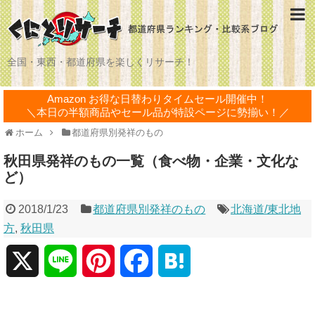
全国・東西・都道府県を楽しくリサーチ！
Amazon お得な日替わりタイムセール開催中！
＼本日の半額商品やセール品が特設ページに勢揃い！／
ホーム
都道府県別発祥のもの
秋田県発祥のもの一覧（食べ物・企業・文化な
ど）
2018/1/23
都道府県別発祥のもの
北海道/東北地
方
,
秋田県
X
L
P
F
H
i
i
a
a