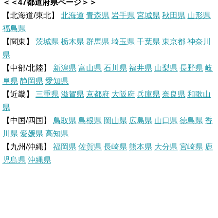
＜＜47都道府県ページ＞＞
n
n
c
t
【北海道/東北】
北海道
青森県
岩手県
宮城県
秋田県
山形県
福島県
e
t
e
e
【関東】
茨城県
栃木県
群馬県
埼玉県
千葉県
東京都
神奈川
県
e
b
n
【中部/北陸】
新潟県
富山県
石川県
福井県
山梨県
長野県
岐
r
o
a
阜県
静岡県
愛知県
【近畿】
三重県
滋賀県
京都府
大阪府
兵庫県
奈良県
和歌山
e
o
県
【中国/四国】
鳥取県
島根県
岡山県
広島県
山口県
徳島県
香
s
k
川県
愛媛県
高知県
【九州/沖縄】
福岡県
佐賀県
t
長崎県
熊本県
大分県
宮崎県
鹿
児島県
沖縄県