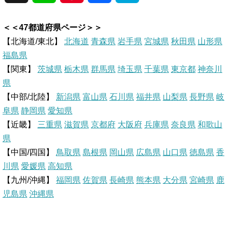
i
i
a
a
＜＜47都道府県ページ＞＞
n
n
c
t
【北海道/東北】
北海道
青森県
岩手県
宮城県
秋田県
山形県
福島県
e
t
e
e
【関東】
茨城県
栃木県
群馬県
埼玉県
千葉県
東京都
神奈川
県
e
b
n
【中部/北陸】
新潟県
富山県
石川県
福井県
山梨県
長野県
岐
r
o
a
阜県
静岡県
愛知県
【近畿】
三重県
滋賀県
京都府
大阪府
兵庫県
奈良県
和歌山
e
o
県
【中国/四国】
鳥取県
島根県
岡山県
広島県
山口県
徳島県
香
s
k
川県
愛媛県
高知県
【九州/沖縄】
福岡県
佐賀県
t
長崎県
熊本県
大分県
宮崎県
鹿
児島県
沖縄県