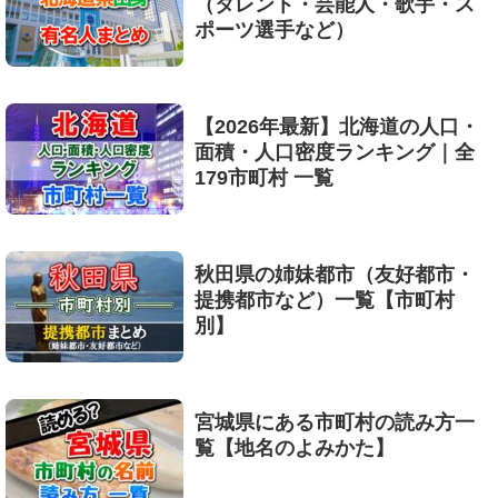
（タレント・芸能人・歌手・ス
ポーツ選手など）
【2026年最新】北海道の人口・
面積・人口密度ランキング｜全
179市町村 一覧
秋田県の姉妹都市（友好都市・
提携都市など）一覧【市町村
別】
宮城県にある市町村の読み方一
覧【地名のよみかた】