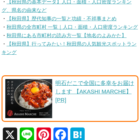
・
【秋田県の基本データ】人口・面積・人口密度ランキン
グ、県名の由来など
・
【秋田県】歴代知事の一覧と功績・不祥事まとめ
・
秋田県の全市町村 一覧｜人口・面積・人口密度ランキング
・
秋田県にある市町村の読み方一覧【地名のよみかた】
・
【秋田県】行ってみたい！秋田県の人気観光スポットラン
キング
明石だこで全国に多幸をお届け
します 【AKASHI MARCHE】
[PR]
X
L
P
F
H