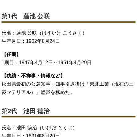
第1代 蓮池 公咲
氏名：蓮池 公咲（はすいけ こうさく）
生年月日：1902年8月24日
【任期】
1期目：1947年4月12日～1951年4月29日
【功績・不祥事・情報など】
秋田県最初の公選知事。知事引退後は「東北工業（現在の三
菱マテリアル）」総裁を務めた。
第2代 池田 徳治
氏名：池田 徳治（いけだ とくじ）
生年月日：1891年8月20日