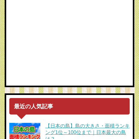
最近の人気記事
【日本の島】島の大きさ・面積ランキ
ング1位～100位まで｜日本最大の島
は？