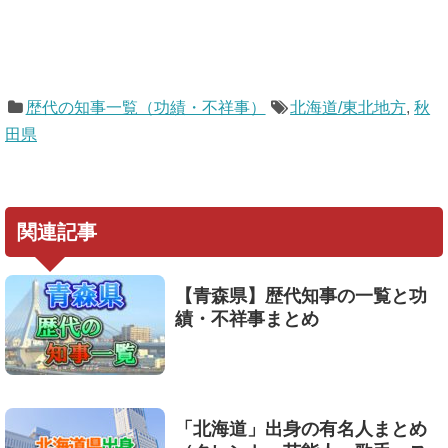
歴代の知事一覧（功績・不祥事）
北海道/東北地方
,
秋
田県
関連記事
【青森県】歴代知事の一覧と功
績・不祥事まとめ
「北海道」出身の有名人まとめ