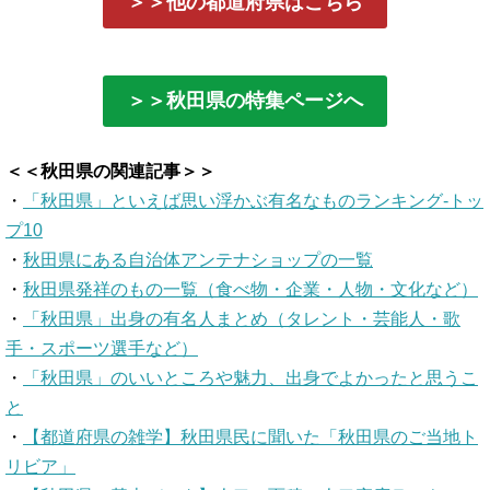
＞＞他の都道府県はこちら
＞＞秋田県の特集ページへ
＜＜秋田県の関連記事＞＞
・
「秋田県」といえば思い浮かぶ有名なものランキング-トッ
プ10
・
秋田県にある自治体アンテナショップの一覧
・
秋田県発祥のもの一覧（食べ物・企業・人物・文化など）
・
「秋田県」出身の有名人まとめ（タレント・芸能人・歌
手・スポーツ選手など）
・
「秋田県」のいいところや魅力、出身でよかったと思うこ
と
・
【都道府県の雑学】秋田県民に聞いた「秋田県のご当地ト
リビア」