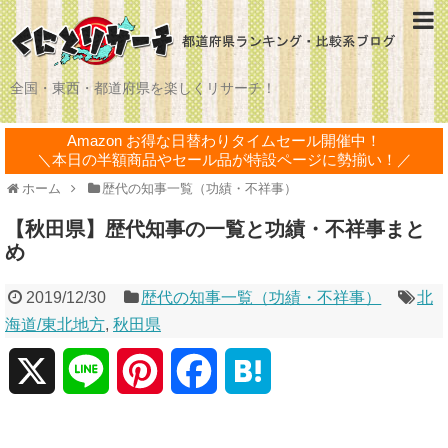
全国・東西・都道府県を楽しくリサーチ！
Amazon お得な日替わりタイムセール開催中！
＼本日の半額商品やセール品が特設ページに勢揃い！／
ホーム
歴代の知事一覧（功績・不祥事）
【秋田県】歴代知事の一覧と功績・不祥事まと
め
2019/12/30
歴代の知事一覧（功績・不祥事）
北
海道/東北地方
,
秋田県
X
L
P
F
H
i
i
a
a