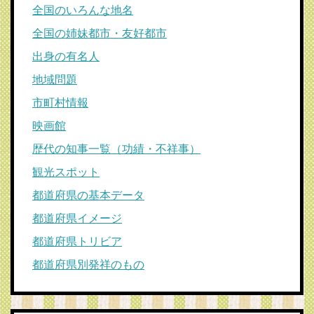
全国のいろんな地名
全国の姉妹都市・友好都市
出身の有名人
地域問題
市町村情報
映画館
歴代の知事一覧（功績・不祥事）
観光スポット
都道府県の基本データ
都道府県イメージ
都道府県トリビア
都道府県別発祥のもの