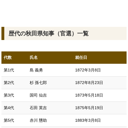
歴代の秋田県知事（官選）一覧
代数
氏名
就任日
第1代
島 義勇
1872年3月8日
第2代
杉 孫七郎
1872年8月23日
第3代
国司 仙吉
1873年5月18日
第4代
石田 英吉
1875年5月19日
第5代
赤川 戇助
1883年3月8日