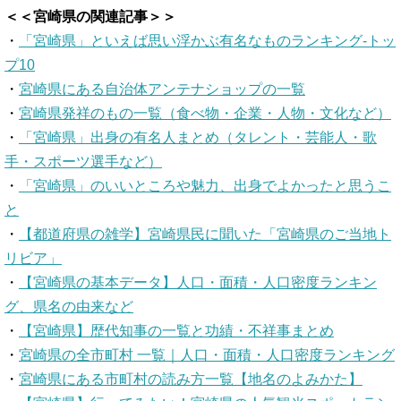
＜＜宮崎県の関連記事＞＞
・
「宮崎県」といえば思い浮かぶ有名なものランキング-トッ
プ10
・
宮崎県にある自治体アンテナショップの一覧
・
宮崎県発祥のもの一覧（食べ物・企業・人物・文化など）
・
「宮崎県」出身の有名人まとめ（タレント・芸能人・歌
手・スポーツ選手など）
・
「宮崎県」のいいところや魅力、出身でよかったと思うこ
と
・
【都道府県の雑学】宮崎県民に聞いた「宮崎県のご当地ト
リビア」
・
【宮崎県の基本データ】人口・面積・人口密度ランキン
グ、県名の由来など
・
【宮崎県】歴代知事の一覧と功績・不祥事まとめ
・
宮崎県の全市町村 一覧｜人口・面積・人口密度ランキング
・
宮崎県にある市町村の読み方一覧【地名のよみかた】