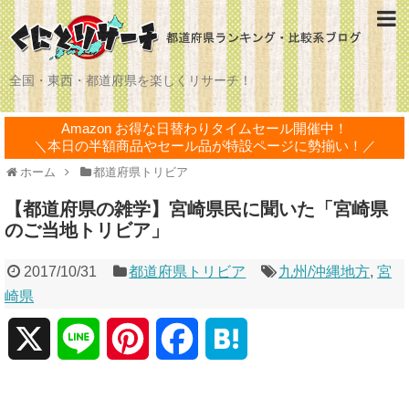
全国・東西・都道府県を楽しくリサーチ！
Amazon お得な日替わりタイムセール開催中！
＼本日の半額商品やセール品が特設ページに勢揃い！／
ホーム
都道府県トリビア
【都道府県の雑学】宮崎県民に聞いた「宮崎県
のご当地トリビア」
2017/10/31
都道府県トリビア
九州/沖縄地方
,
宮
崎県
X
L
P
F
H
i
i
a
a