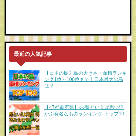
最近の人気記事
【日本の島】島の大きさ・面積ランキ
ング1位～100位まで｜日本最大の島
は？
【47都道府県】○○県といえば思い浮
かぶ有名なものランキング-トップ10