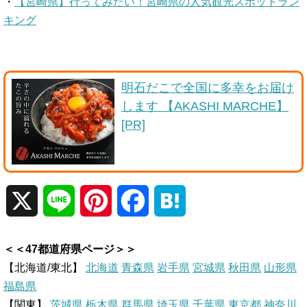
・
【宮崎県】行ってみたい！宮崎県の人気観光スポットラン
キング
明石だこで全国に多幸をお届け
します 【AKASHI MARCHE】
[PR]
X
L
P
F
H
i
i
a
a
＜＜47都道府県ページ＞＞
n
n
c
t
【北海道/東北】
北海道
青森県
岩手県
宮城県
秋田県
山形県
福島県
e
t
e
e
【関東】
茨城県
栃木県
群馬県
埼玉県
千葉県
東京都
神奈川