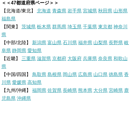
＜＜47都道府県ページ＞＞
n
n
c
t
【北海道/東北】
北海道
青森県
岩手県
宮城県
秋田県
山形県
福島県
e
t
e
e
【関東】
茨城県
栃木県
群馬県
埼玉県
千葉県
東京都
神奈川
県
e
b
n
【中部/北陸】
新潟県
富山県
石川県
福井県
山梨県
長野県
岐
r
o
a
阜県
静岡県
愛知県
【近畿】
三重県
滋賀県
京都府
大阪府
兵庫県
奈良県
和歌山
e
o
県
【中国/四国】
鳥取県
島根県
岡山県
広島県
山口県
徳島県
香
s
k
川県
愛媛県
高知県
【九州/沖縄】
福岡県
佐賀県
t
長崎県
熊本県
大分県
宮崎県
鹿
児島県
沖縄県