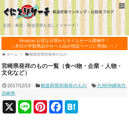
全国・東西・都道府県を楽しくリサーチ！
Amazon お得な日替わりタイムセール開催中！
＼本日の半額商品やセール品が特設ページに勢揃い！／
ホーム
都道府県別発祥のもの
宮崎県発祥のもの一覧（食べ物・企業・人物・
文化など）
2017/12/13
都道府県別発祥のもの
九州/沖縄地方
,
宮崎県
X
L
P
F
H
i
i
a
a