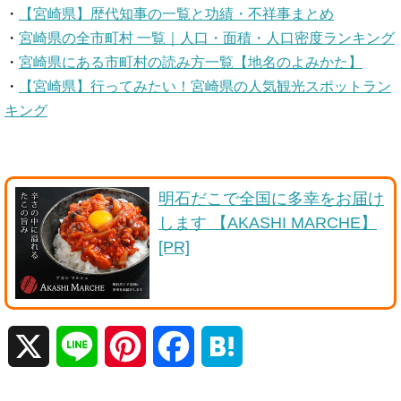
・
【宮崎県】歴代知事の一覧と功績・不祥事まとめ
・
宮崎県の全市町村 一覧｜人口・面積・人口密度ランキング
・
宮崎県にある市町村の読み方一覧【地名のよみかた】
・
【宮崎県】行ってみたい！宮崎県の人気観光スポットラン
キング
明石だこで全国に多幸をお届け
します 【AKASHI MARCHE】
[PR]
X
L
P
F
H
i
i
a
a