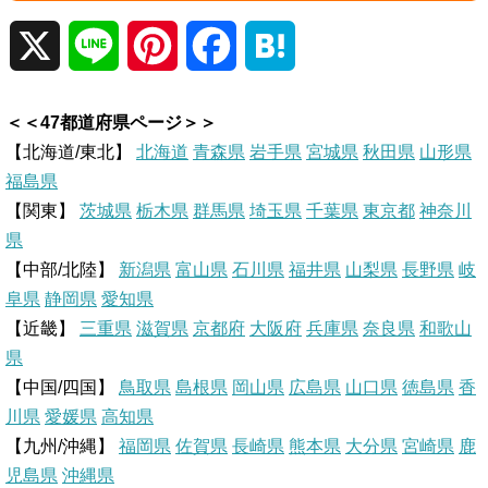
X
L
P
F
H
i
i
a
a
＜＜47都道府県ページ＞＞
n
n
c
t
【北海道/東北】
北海道
青森県
岩手県
宮城県
秋田県
山形県
福島県
e
t
e
e
【関東】
茨城県
栃木県
群馬県
埼玉県
千葉県
東京都
神奈川
県
e
b
n
【中部/北陸】
新潟県
富山県
石川県
福井県
山梨県
長野県
岐
r
o
a
阜県
静岡県
愛知県
【近畿】
三重県
滋賀県
京都府
大阪府
兵庫県
奈良県
和歌山
e
o
県
【中国/四国】
鳥取県
島根県
岡山県
広島県
山口県
徳島県
香
s
k
川県
愛媛県
高知県
【九州/沖縄】
福岡県
佐賀県
t
長崎県
熊本県
大分県
宮崎県
鹿
児島県
沖縄県