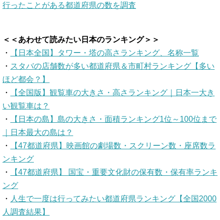
行ったことがある都道府県の数を調査
＜＜あわせて読みたい日本のランキング＞＞
・
【日本全国】タワー・塔の高さランキング、名称一覧
・
スタバの店舗数が多い都道府県＆市町村ランキング【多い
ほど都会？】
・
【全国版】観覧車の大きさ・高さランキング｜日本一大き
い観覧車は？
・
【日本の島】島の大きさ・面積ランキング1位～100位まで
｜日本最大の島は？
・
【47都道府県】映画館の劇場数・スクリーン数・座席数ラ
ンキング
・
【47都道府県】 国宝・重要文化財の保有数・保有率ランキ
ング
・
人生で一度は行ってみたい都道府県ランキング【全国2000
人調査結果】