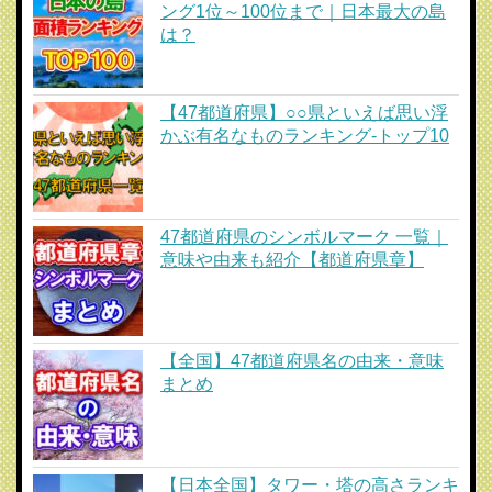
ング1位～100位まで｜日本最大の島
は？
【47都道府県】○○県といえば思い浮
かぶ有名なものランキング-トップ10
47都道府県のシンボルマーク 一覧｜
意味や由来も紹介【都道府県章】
【全国】47都道府県名の由来・意味
まとめ
【日本全国】タワー・塔の高さランキ