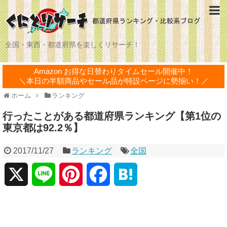
全国・東西・都道府県を楽しくリサーチ！
Amazon お得な日替わりタイムセール開催中！
＼本日の半額商品やセール品が特設ページに勢揃い！／
ホーム
ランキング
行ったことがある都道府県ランキング【第1位の
東京都は92.2％】
2017/11/27
ランキング
全国
X
L
P
F
H
i
i
a
a
n
n
c
t