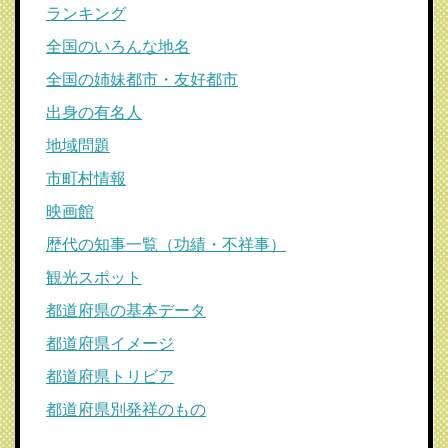
ランキング
全国のいろんな地名
全国の姉妹都市・友好都市
出身の有名人
地域問題
市町村情報
映画館
歴代の知事一覧（功績・不祥事）
観光スポット
都道府県の基本データ
都道府県イメージ
都道府県トリビア
都道府県別発祥のもの