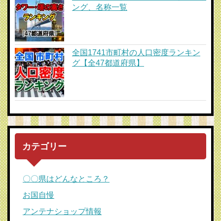
ング、名称一覧
全国1741市町村の人口密度ランキン
グ【全47都道府県】
カテゴリー
〇〇県はどんなところ？
お国自慢
アンテナショップ情報