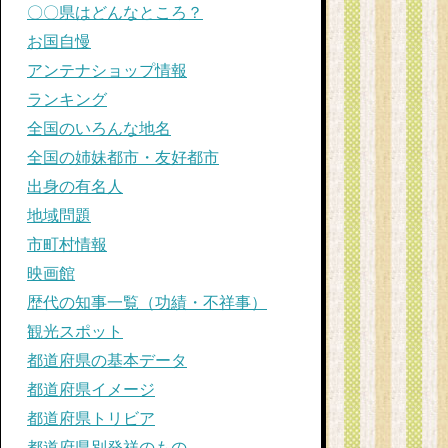
〇〇県はどんなところ？
お国自慢
アンテナショップ情報
ランキング
全国のいろんな地名
全国の姉妹都市・友好都市
出身の有名人
地域問題
市町村情報
映画館
歴代の知事一覧（功績・不祥事）
観光スポット
都道府県の基本データ
都道府県イメージ
都道府県トリビア
都道府県別発祥のもの