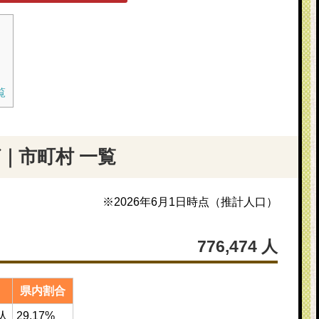
覧
｜市町村 一覧
※
2026年6月1日
時点（推計人口）
776,474
人
県内割合
2人
29.17%