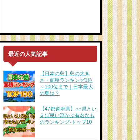
最近の人気記事
【日本の島】島の大き
さ・面積ランキング1位
～100位まで｜日本最大
の島は？
【47都道府県】○○県とい
えば思い浮かぶ有名なも
のランキング-トップ10