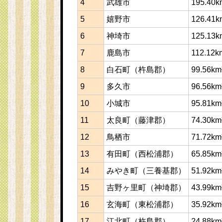
4
武雄市
195.40k
5
嬉野市
126.41k
6
神埼市
125.13k
7
鹿島市
112.12k
8
白石町（杵島郡）
99.56km
9
多久市
96.56km
10
小城市
95.81km
11
太良町（藤津郡）
74.30km
12
鳥栖市
71.72km
13
有田町（西松浦郡）
65.85km
14
みやき町（三養基郡）
51.92km
15
吉野ヶ里町（神埼郡）
43.99km
16
玄海町（東松浦郡）
35.92km
17
江北町（杵島郡）
24.88km