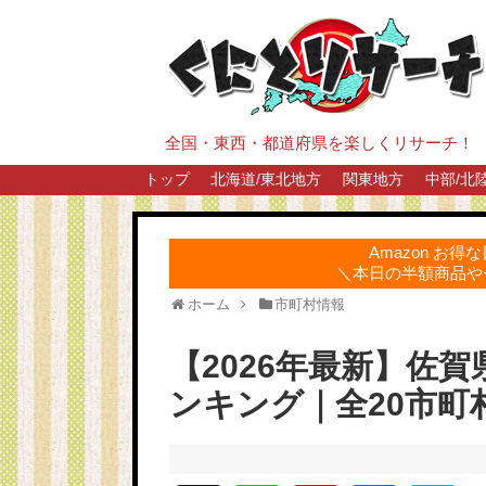
全国・東西・都道府県を楽しくリサーチ！
トップ
北海道/東北地方
関東地方
中部/北
Amazon お
＼本日の半額商品や
ホーム
市町村情報
【2026年最新】佐
ンキング｜全20市町