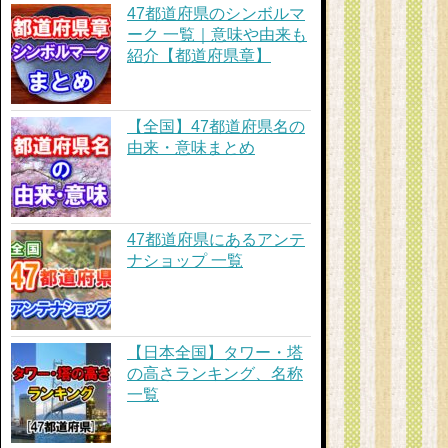
47都道府県のシンボルマ
ーク 一覧｜意味や由来も
紹介【都道府県章】
【全国】47都道府県名の
由来・意味まとめ
47都道府県にあるアンテ
ナショップ 一覧
【日本全国】タワー・塔
の高さランキング、名称
一覧