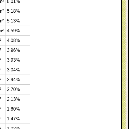
m²
8.01%
m²
5.18%
m²
5.13%
m²
4.59%
²
4.08%
²
3.96%
²
3.93%
²
3.04%
²
2.94%
²
2.70%
²
2.13%
²
1.80%
²
1.47%
²
1.02%