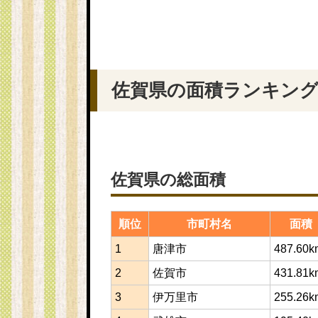
佐賀県の面積ランキング
佐賀県の総面積
順位
市町村名
面積
1
唐津市
487.60k
2
佐賀市
431.81k
3
伊万里市
255.26k