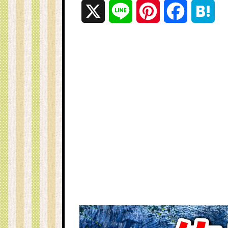
X
L
P
F
H
i
i
a
a
n
n
c
t
e
t
e
e
e
b
n
r
o
a
e
o
s
k
t