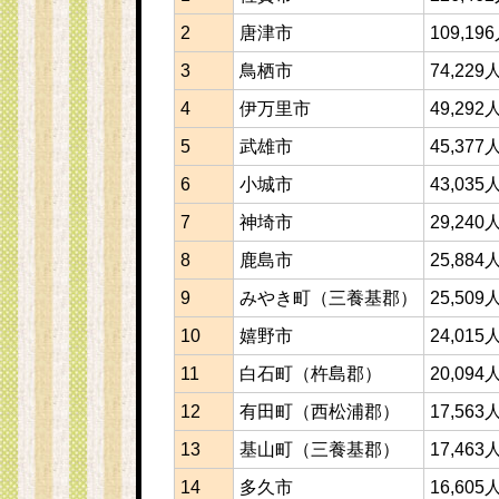
2
唐津市
109,19
3
鳥栖市
74,229
4
伊万里市
49,292
5
武雄市
45,377
6
小城市
43,035
7
神埼市
29,240
8
鹿島市
25,884
9
みやき町（三養基郡）
25,509
10
嬉野市
24,015
11
白石町（杵島郡）
20,094
12
有田町（西松浦郡）
17,563
13
基山町（三養基郡）
17,463
14
多久市
16,605