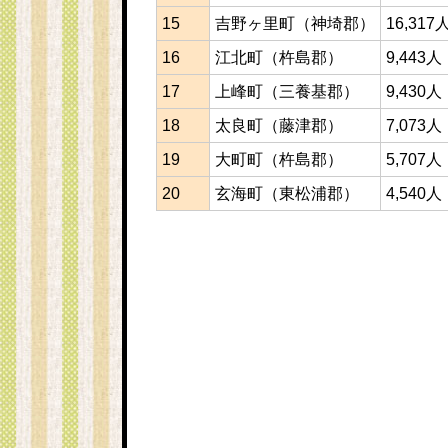
15
吉野ヶ里町（神埼郡）
16,317
16
江北町（杵島郡）
9,443人
17
上峰町（三養基郡）
9,430人
18
太良町（藤津郡）
7,073人
19
大町町（杵島郡）
5,707人
20
玄海町（東松浦郡）
4,540人