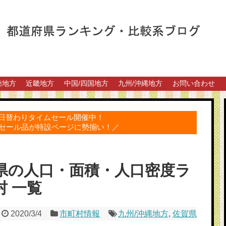
陸地方
近畿地方
中国/四国地方
九州/沖縄地方
お問い合わせ
得な日替わりタイムセール開催中！
セール品が特設ページに勢揃い！／
賀県の人口・面積・人口密度ラ
村 一覧
2020/3/4
市町村情報
九州/沖縄地方
,
佐賀県