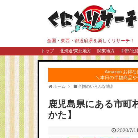
全国・東西・都道府県を楽しくリサーチ！
トップ
北海道/東北地方
関東地方
中部/北
Amazon お
＼本日の半額商品や
ホーム
全国のいろんな地名
鹿児島県にある市町
かた】
2020/7/1