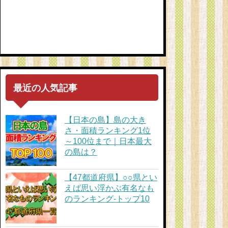
最近の人気記事
【日本の島】島の大き
さ・面積ランキング1位
～100位まで｜日本最大
の島は？
【47都道府県】○○県とい
えば思い浮かぶ有名なも
のランキング-トップ10