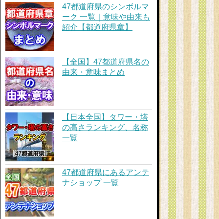
47都道府県のシンボルマ
ーク 一覧｜意味や由来も
紹介【都道府県章】
【全国】47都道府県名の
由来・意味まとめ
【日本全国】タワー・塔
の高さランキング、名称
一覧
47都道府県にあるアンテ
ナショップ 一覧