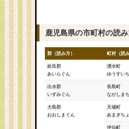
鹿児島県の市町村の読み
郡（読み方）
町村（読
姶良郡
湧水町
あいらぐん
ゆうすい
出水郡
長島町
いずみぐん
ながしま
大島郡
天城町
おおしまぐん
あまぎち
伊仙町