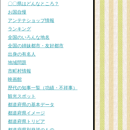
〇〇県はどんなところ？
お国自慢
アンテナショップ情報
ランキング
全国のいろんな地名
全国の姉妹都市・友好都市
出身の有名人
地域問題
市町村情報
映画館
歴代の知事一覧（功績・不祥事）
観光スポット
都道府県の基本データ
都道府県イメージ
都道府県トリビア
都道府県別発祥のもの