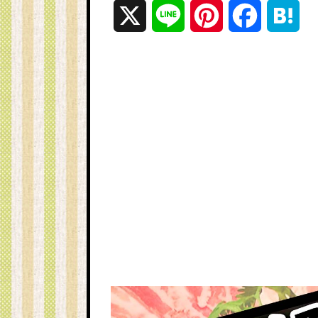
X
L
P
F
H
i
i
a
a
n
n
c
t
e
t
e
e
e
b
n
r
o
a
e
o
s
k
t