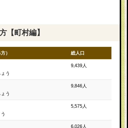
方【町村編】
み方）
総人口
9,439人
ちょう
9,846人
ちょう
5,575人
ょう
6,026人