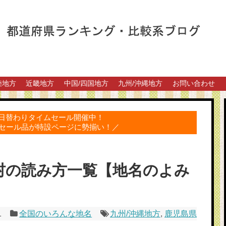
陸地方
近畿地方
中国/四国地方
九州/沖縄地方
お問い合わせ
得な日替わりタイムセール開催中！
セール品が特設ページに勢揃い！／
村の読み方一覧【地名のよみ
1
全国のいろんな地名
九州/沖縄地方
,
鹿児島県