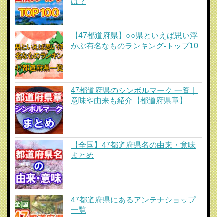
は？
【47都道府県】○○県といえば思い浮
かぶ有名なものランキング-トップ10
47都道府県のシンボルマーク 一覧｜
意味や由来も紹介【都道府県章】
【全国】47都道府県名の由来・意味
まとめ
47都道府県にあるアンテナショップ
一覧