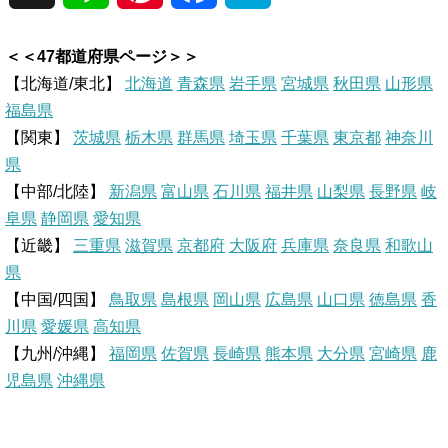
i
i
a
a
＜＜47都道府県ページ＞＞
n
n
c
t
【北海道/東北】
北海道
青森県
岩手県
宮城県
秋田県
山形県
福島県
e
t
e
e
【関東】
茨城県
栃木県
群馬県
埼玉県
千葉県
東京都
神奈川
県
e
b
n
【中部/北陸】
新潟県
富山県
石川県
福井県
山梨県
長野県
岐
r
o
a
阜県
静岡県
愛知県
【近畿】
三重県
滋賀県
京都府
大阪府
兵庫県
奈良県
和歌山
e
o
県
【中国/四国】
鳥取県
島根県
岡山県
広島県
山口県
徳島県
香
s
k
川県
愛媛県
高知県
【九州/沖縄】
福岡県
佐賀県
t
長崎県
熊本県
大分県
宮崎県
鹿
児島県
沖縄県