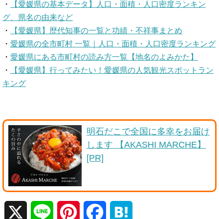
・
【愛媛県の基本データ】人口・面積・人口密度ランキン
グ、県名の由来など
・
【愛媛県】歴代知事の一覧と功績・不祥事まとめ
・
愛媛県の全市町村 一覧｜人口・面積・人口密度ランキング
・
愛媛県にある市町村の読み方一覧【地名のよみかた】
・
【愛媛県】行ってみたい！愛媛県の人気観光スポットラン
キング
明石だこで全国に多幸をお届け
します 【AKASHI MARCHE】
[PR]
X
L
P
F
H