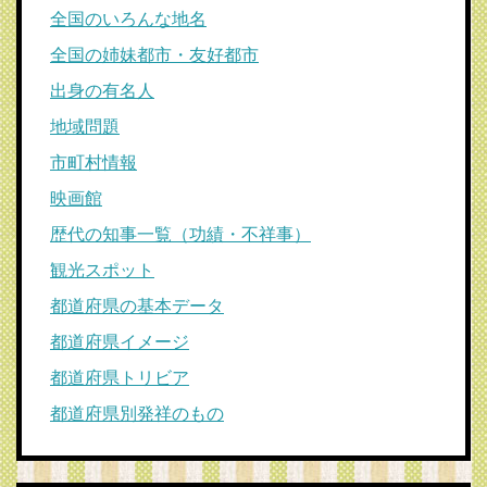
全国のいろんな地名
全国の姉妹都市・友好都市
出身の有名人
地域問題
市町村情報
映画館
歴代の知事一覧（功績・不祥事）
観光スポット
都道府県の基本データ
都道府県イメージ
都道府県トリビア
都道府県別発祥のもの