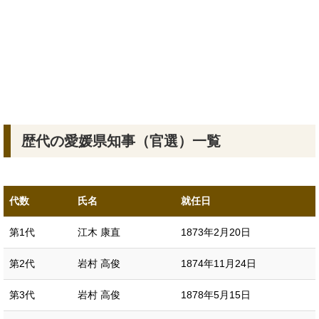
歴代の愛媛県知事（官選）一覧
代数
氏名
就任日
第1代
江木 康直
1873年2月20日
第2代
岩村 高俊
1874年11月24日
第3代
岩村 高俊
1878年5月15日