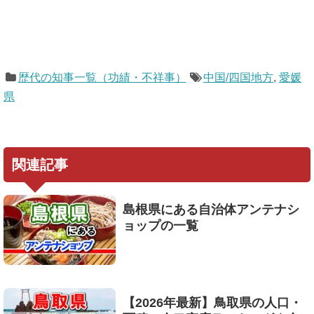
歴代の知事一覧（功績・不祥事）
中国/四国地方
,
愛媛
県
関連記事
島根県にある自治体アンテナシ
ョップの一覧
【2026年最新】鳥取県の人口・