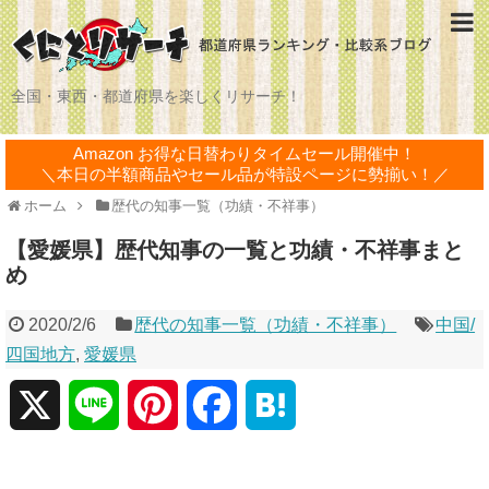
全国・東西・都道府県を楽しくリサーチ！
Amazon お得な日替わりタイムセール開催中！
＼本日の半額商品やセール品が特設ページに勢揃い！／
ホーム
歴代の知事一覧（功績・不祥事）
【愛媛県】歴代知事の一覧と功績・不祥事まと
め
2020/2/6
歴代の知事一覧（功績・不祥事）
中国/
四国地方
,
愛媛県
X
L
P
F
H
i
i
a
a