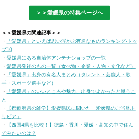
＞＞愛媛県の特集ページへ
＜＜愛媛県の関連記事＞＞
・
「愛媛県」といえば思い浮かぶ有名なものランキング-トッ
プ10
・
愛媛県にある自治体アンテナショップの一覧
・
愛媛県発祥のもの一覧（食べ物・企業・人物・文化など）
・
「愛媛県」出身の有名人まとめ（タレント・芸能人・歌
手・スポーツ選手など）
・
「愛媛県」のいいところや魅力、出身でよかったと思うこ
と
・
【都道府県の雑学】愛媛県民に聞いた「愛媛県のご当地ト
リビア」
・
【四国4県を比較！】徳島・香川・愛媛・高知の中で住ん
でみたいのは？