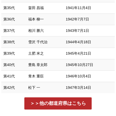
第35代
畠田 昌福
1941年11月4日
第36代
福本 柳一
1942年7月7日
第37代
相川 勝六
1943年7月1日
第38代
雪沢 千代治
1944年4月18日
第39代
土肥 米之
1945年4月21日
第40代
豊島 章太郎
1945年10月27日
第41代
青木 重臣
1946年10月4日
第42代
松下 一
1947年3月14日
＞＞他の都道府県はこちら