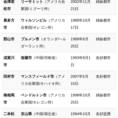
会津若
リーサミット
（アメリカ合
2002年11月
姉妹都市
松市
衆国/ミズーリ州）
21日
喜多方
ウィルソンビル
（アメリカ
1988年10月
姉妹都市
市
合衆国/オレゴン州）
17日
郡山市
ブルメン市
（オランダ/ヘル
1988年6月
姉妹都市
ダーラント州）
25日
須賀川
洛陽市
（中国/河南省）
1993年8月1
友好都市
市
日
田村市
マンスフィールド市
（アメ
2007年5月
友好都市
リカ合衆国/オハイオ州）
15日
南相馬
ペンドルトン市
（アメリカ
1998年10月
姉妹都市
市
合衆国/オレゴン州）
25日
二本松
京山県
（中国/湖北省）
1994年10月
友好提携