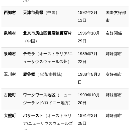
西郷村
天津市薊県
（中国）
1992年2月
国際友好都
13日
市
泉崎村
北京市房山区竇店鎮竇店村
1996年10月
友好関係
（中国）
29日
泉崎村
テモラ
（オーストラリア/ニ
1989年7月
姉妹都市
ューサウスウェールズ州）
22日
玉川村
鹿谷郷
（台湾/南投縣）
1988年5月3
友好都市
日
古殿町
ワークワース地区
（ニュー
1999年10月
姉妹都市
ジーランド/ロドニー地方）
20日
大熊町
バサースト
（オーストラリ
1991年3月
姉妹都市
ア/ニューサウスウェールズ
25日