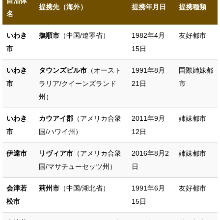
自治体
提携先（海外）
提携年月日
提携種類
名
いわき
撫順市
（中国/遼寧省）
1982年4月
友好都市
市
15日
いわき
タウンズビル市
（オースト
1991年8月
国際姉妹都
市
ラリア/クイーンズランド
21日
市
州）
いわき
カウアイ郡
（アメリカ合衆
2011年9月
姉妹都市
市
国/ハワイ州）
12日
伊達市
リヴィア市
（アメリカ合衆
2016年8月2
姉妹都市
国/マサチューセッツ州）
日
会津若
荊州市
（中国/湖北省）
1991年6月
友好都市
松市
15日