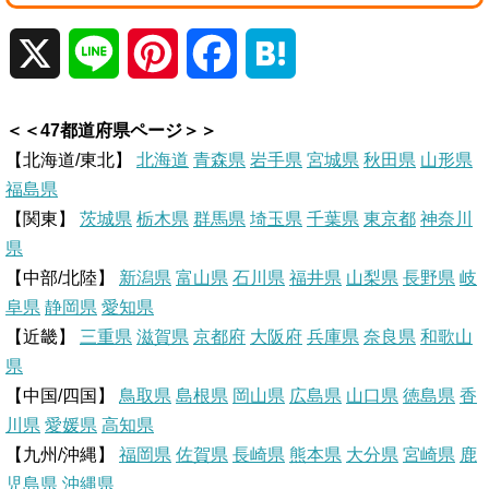
X
L
P
F
H
i
i
a
a
＜＜47都道府県ページ＞＞
n
n
c
t
【北海道/東北】
北海道
青森県
岩手県
宮城県
秋田県
山形県
福島県
e
t
e
e
【関東】
茨城県
栃木県
群馬県
埼玉県
千葉県
東京都
神奈川
県
e
b
n
【中部/北陸】
新潟県
富山県
石川県
福井県
山梨県
長野県
岐
r
o
a
阜県
静岡県
愛知県
【近畿】
三重県
滋賀県
京都府
大阪府
兵庫県
奈良県
和歌山
e
o
県
【中国/四国】
鳥取県
島根県
岡山県
広島県
山口県
徳島県
香
s
k
川県
愛媛県
高知県
【九州/沖縄】
福岡県
佐賀県
t
長崎県
熊本県
大分県
宮崎県
鹿
児島県
沖縄県