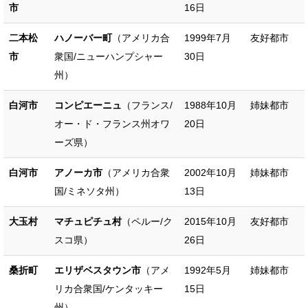
市
16日
二本松
ハノーバー町
（アメリカ合
1999年7月
友好都市
市
衆国/ニューハンプシャー
30日
州）
白河市
コンピエーニュ
（フランス/
1988年10月
姉妹都市
オー・ド・フランス州オワ
20日
ーズ県）
白河市
アノーカ市
（アメリカ合衆
2002年10月
姉妹都市
国/ミネソタ州）
13日
大玉村
マチュピチュ村
（ペルー/ク
2015年10月
友好都市
スコ県）
26日
桑折町
エリザベスタウン市
（アメ
1992年5月
姉妹都市
リカ合衆国/ケンタッキー
15日
州）