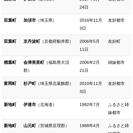
24日
双葉町
加須市
（埼玉県）
2016年11月
友好都市
3日
双葉町
京丹波町
（京都府船井郡）
2006年5月
友好町
11日
楢葉町
会津美里町
（福島県大沼
2006年2月
姉妹都市
郡）
21日
富岡町
杉戸町
（埼玉県北葛飾郡）
2010年11月
友好都市
3日
新地町
伊達市
（北海道）
1982年7月
ふるさと姉
妹都市
新地町
山元町
（宮城県亘理郡）
1988年4月
ふるさと姉