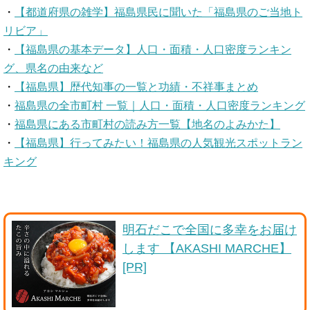
・
【都道府県の雑学】福島県民に聞いた「福島県のご当地ト
リビア」
・
【福島県の基本データ】人口・面積・人口密度ランキン
グ、県名の由来など
・
【福島県】歴代知事の一覧と功績・不祥事まとめ
・
福島県の全市町村 一覧｜人口・面積・人口密度ランキング
・
福島県にある市町村の読み方一覧【地名のよみかた】
・
【福島県】行ってみたい！福島県の人気観光スポットラン
キング
明石だこで全国に多幸をお届け
します 【AKASHI MARCHE】
[PR]