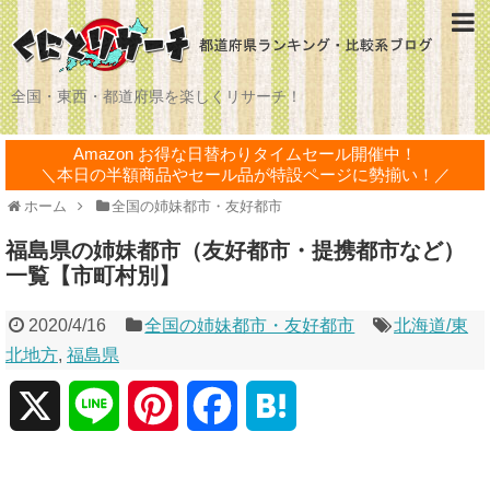
全国・東西・都道府県を楽しくリサーチ！
Amazon お得な日替わりタイムセール開催中！
＼本日の半額商品やセール品が特設ページに勢揃い！／
ホーム
全国の姉妹都市・友好都市
福島県の姉妹都市（友好都市・提携都市など）
一覧【市町村別】
2020/4/16
全国の姉妹都市・友好都市
北海道/東
北地方
,
福島県
X
L
P
F
H
i
i
a
a