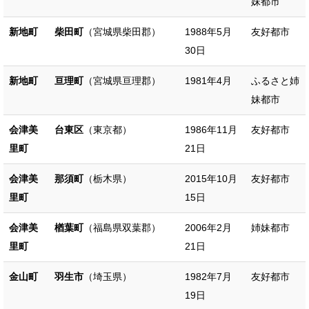
妹都市
新地町
柴田町
（宮城県柴田郡）
1988年5月
友好都市
30日
新地町
亘理町
（宮城県亘理郡）
1981年4月
ふるさと姉
妹都市
会津美
台東区
（東京都）
1986年11月
友好都市
里町
21日
会津美
那須町
（栃木県）
2015年10月
友好都市
里町
15日
会津美
楢葉町
（福島県双葉郡）
2006年2月
姉妹都市
里町
21日
金山町
羽生市
（埼玉県）
1982年7月
友好都市
19日