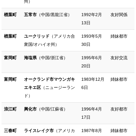
州）
楢葉町
五常市
（中国/黒龍江省）
1992年2月
友好関係
13日
楢葉町
ユークリッド
（アメリカ合
1993年5月
姉妹都市
衆国/オハイオ州）
30日
富岡町
海塩県
（中国/浙江省）
1995年6月
友好交流
20日
富岡町
オークランド市マウンガキ
1983年12月
姉妹都市
エキエ区
（ニュージーラン
6日
ド）
浪江町
興化市
（中国/江蘇省）
1996年4月
友好都市
17日
三春町
ライスレイク市
（アメリカ
1987年8月
姉妹都市