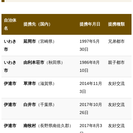
自治体
提携先（国内）
提携年月日
提携種類
名
いわき
延岡市
（宮崎県）
1997年5月
兄弟都市
市
30日
いわき
由利本荘市
（秋田県）
1986年8月
親子都市
市
10日
伊達市
草津市
（滋賀県）
2014年11月
友好交流
3日
伊達市
白井市
（千葉県）
2017年10月
友好交流
26日
伊達市
南牧村
（長野県南佐久郡）
2017年8月3
友好交流