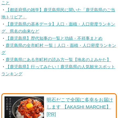
こと
・
【都道府県の雑学】鹿児島県民に聞いた「鹿児島県のご当
地トリビア」
・
【鹿児島県の基本データ】人口・面積・人口密度ランキン
グ、県名の由来など
・
【鹿児島県】歴代知事の一覧と功績・不祥事まとめ
・
鹿児島県の全市町村 一覧｜人口・面積・人口密度ランキン
グ
・
鹿児島県にある市町村の読み方一覧【地名のよみかた】
・
【鹿児島県】行ってみたい！鹿児島県の人気観光スポット
ランキング
明石だこで全国に多幸をお届け
します 【AKASHI MARCHE】
[PR]