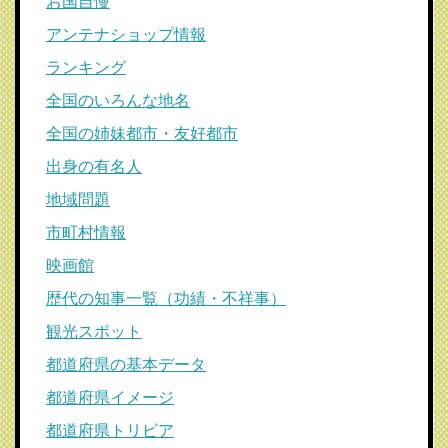
お国自慢
アンテナショップ情報
ランキング
全国のいろんな地名
全国の姉妹都市・友好都市
出身の有名人
地域問題
市町村情報
映画館
歴代の知事一覧（功績・不祥事）
観光スポット
都道府県の基本データ
都道府県イメージ
都道府県トリビア