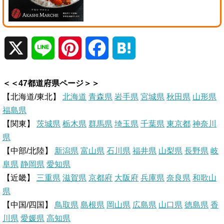
X
L
P
F
H
i
i
a
a
＜＜47都道府県ページ＞＞
n
n
c
t
【北海道/東北】
北海道
青森県
岩手県
宮城県
秋田県
山形県
福島県
e
t
e
e
【関東】
茨城県
栃木県
群馬県
埼玉県
千葉県
東京都
神奈川
県
e
b
n
【中部/北陸】
新潟県
富山県
石川県
福井県
山梨県
長野県
岐
r
o
a
阜県
静岡県
愛知県
【近畿】
三重県
滋賀県
京都府
大阪府
兵庫県
奈良県
和歌山
e
o
県
【中国/四国】
鳥取県
島根県
岡山県
広島県
山口県
徳島県
香
s
k
川県
愛媛県
高知県