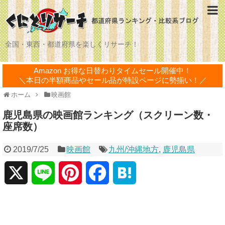
全国・東西・都道府県を楽しくリサーチ！
Amazon お得な日替わりタイムセール開催中！
＼本日の半額商品やセール品が特設ページに勢揃い！／
ホーム
映画館
鹿児島県の映画館ランキング（スクリーン数・
座席数）
2019/7/25
映画館
九州/沖縄地方
,
鹿児島県
X
L
P
F
H
i
i
a
a
n
n
c
t