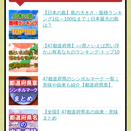
【日本の島】島の大きさ・面積ランキ
ング1位～100位まで｜日本最大の島
は？
【47都道府県】○○県といえば思い浮
かぶ有名なものランキング-トップ10
47都道府県のシンボルマーク 一覧｜
意味や由来も紹介【都道府県章】
【全国】47都道府県名の由来・意味
まとめ