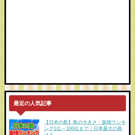
最近の人気記事
【日本の島】島の大きさ・面積ランキ
ング1位～100位まで｜日本最大の島
は？