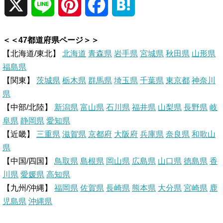
X
L
P
F
H
i
i
a
a
＜＜47都道府県ページ＞＞
n
n
c
t
【北海道/東北】
北海道
青森県
岩手県
宮城県
秋田県
山形県
福島県
e
t
e
e
【関東】
茨城県
栃木県
群馬県
埼玉県
千葉県
東京都
神奈川
県
e
b
n
【中部/北陸】
新潟県
富山県
石川県
福井県
山梨県
長野県
岐
r
o
a
阜県
静岡県
愛知県
【近畿】
三重県
滋賀県
京都府
大阪府
兵庫県
奈良県
和歌山
e
o
県
【中国/四国】
鳥取県
島根県
岡山県
広島県
山口県
徳島県
香
s
k
川県
愛媛県
高知県
【九州/沖縄】
福岡県
佐賀県
t
長崎県
熊本県
大分県
宮崎県
鹿
児島県
沖縄県