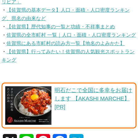
リビア」
・
【佐賀県の基本データ】人口・面積・人口密度ランキン
グ、県名の由来など
・
【佐賀県】歴代知事の一覧と功績・不祥事まとめ
・
佐賀県の全市町村 一覧｜人口・面積・人口密度ランキング
・
佐賀県にある市町村の読み方一覧【地名のよみかた】
・
【佐賀県】行ってみたい！佐賀県の人気観光スポットラン
キング
明石だこで全国に多幸をお届け
します 【AKASHI MARCHE】
[PR]