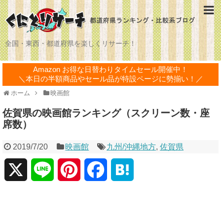
全国・東西・都道府県を楽しくリサーチ！
Amazon お得な日替わりタイムセール開催中！
＼本日の半額商品やセール品が特設ページに勢揃い！／
ホーム
映画館
佐賀県の映画館ランキング（スクリーン数・座
席数）
2019/7/20
映画館
九州/沖縄地方
,
佐賀県
X
L
P
F
H
i
i
a
a
n
n
c
t