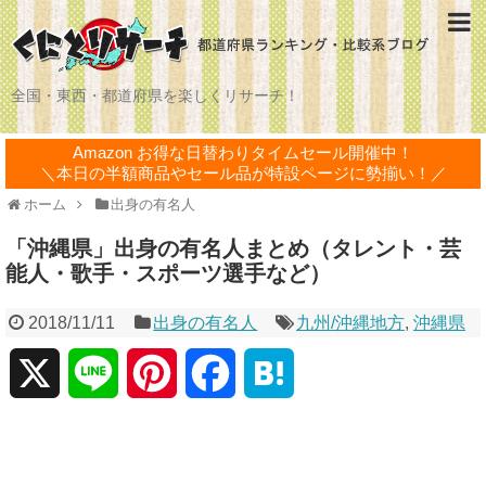
全国・東西・都道府県を楽しくリサーチ！
Amazon お得な日替わりタイムセール開催中！
＼本日の半額商品やセール品が特設ページに勢揃い！／
ホーム
出身の有名人
「沖縄県」出身の有名人まとめ（タレント・芸
能人・歌手・スポーツ選手など）
2018/11/11
出身の有名人
九州/沖縄地方
,
沖縄県
X
L
P
F
H
i
i
a
a
n
n
c
t